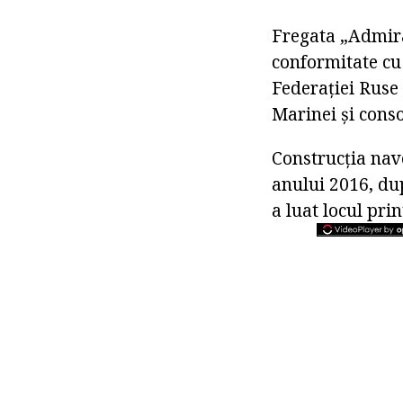
Fregata „Admiral
conformitate cu 
Federației Ruse 
Marinei și conso
Construcția nave
anului 2016, dup
a luat locul pri