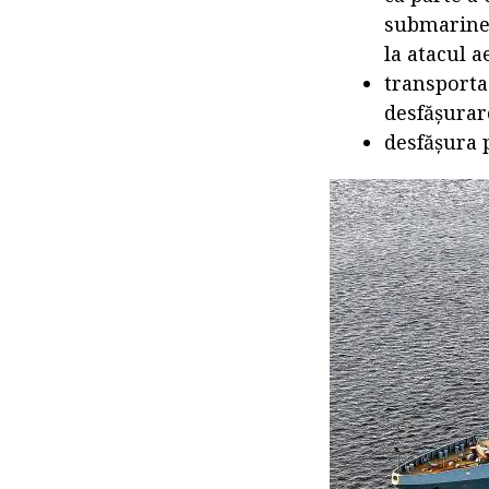
submarine 
la atacul a
transporta 
desfășurare
desfășura p