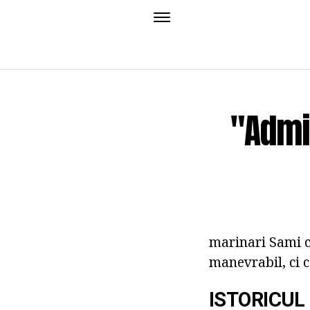
"Admir
marinari Sami ca
manevrabil, ci ca
ISTORICUL