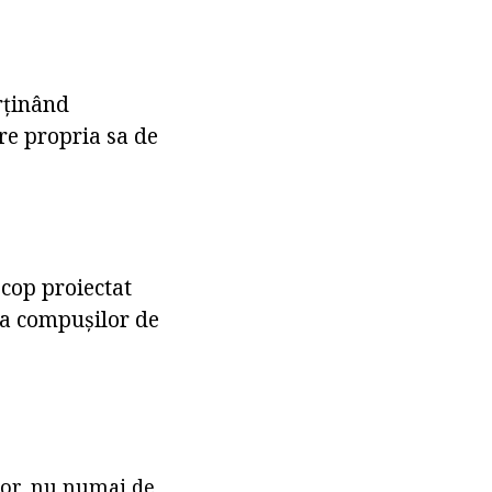
rținând
re propria sa de
scop proiectat
e a compușilor de
elor, nu numai de