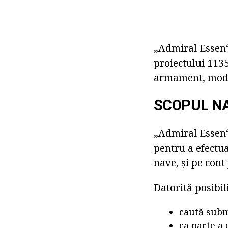
„Admiral Essen“ 
proiectului 1135
armament, modif
SCOPUL NA
„Admiral Essen“ 
pentru a efectua
nave, și pe cont
Datorită posibili
caută subm
ca parte a 