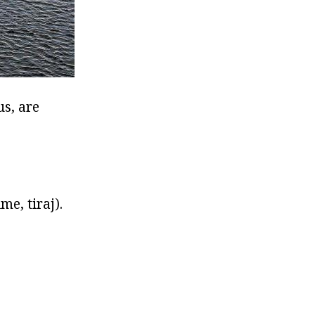
us, are
me, tiraj).