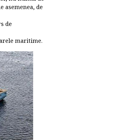
 de asemenea, de
rs de
oarele maritime.