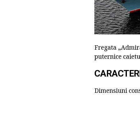
Fregata „Admiral
puternice caietu
CARACTERI
Dimensiuni const