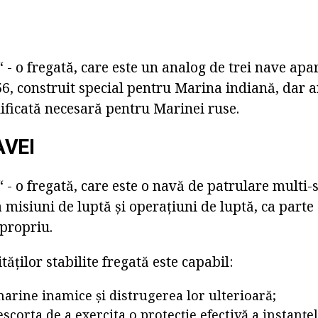
- o fregată, care este un analog de trei nave apa
6, construit special pentru Marina indiană, dar a
icată necesară pentru Marinei ruse.
VEI
- o fregată, care este o navă de patrulare multi-
 misiuni de luptă și operațiuni de luptă, ca part
 propriu.
tăților stabilite fregată este capabil:
arine inamice și distrugerea lor ulterioară;
escorta de a exercita o protecție efectivă a instanț