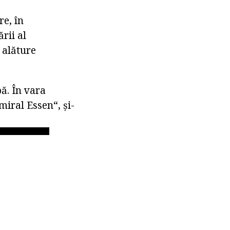
re, în
rii al
 alăture
pă. În vara
miral Essen“, și-