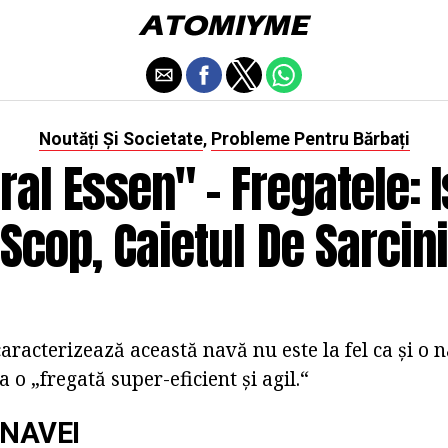
Noutăți Și Societate
Probleme Pentru Bărbați
,
al Essen" - Fregatele: I
Scop, Caietul De Sarcini
racterizează această navă nu este la fel ca și o 
 o „fregată super-eficient și agil.“
 NAVEI