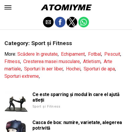
Category: Sport și Fitness
More:
Scădere în greutate
,
Echipament
,
Fotbal
,
Pescuit
,
Fitness
,
Cresterea masei musculare
,
Atletism
,
Arte
martiale
,
Sporturi în aer liber
,
Hochei
,
Sporturi de apa
,
Sporturi extreme
,
Ce este sparring și modul în care el ajută
atleții
Sport și Fitness
Casca de box: numire, varietate, alegerea
potrivită