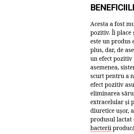
BENEFICIIL
Acesta a fost mu
pozitiv. Îi plac
este un produs 
plus, dar, de as
un efect pozitiv
asemenea, sistem
scurt pentru a n
efect pozitiv as
eliminarea sărur
extracelular și
diuretice ușor, 
produsul lactat 
bacterii
producă