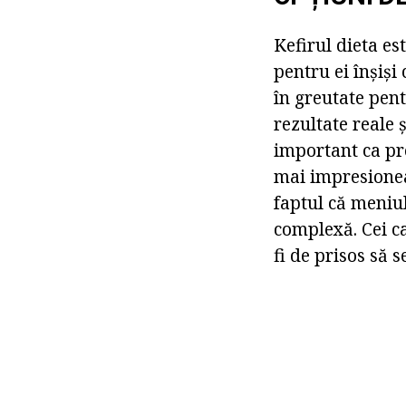
Kefirul dieta es
pentru ei înșiși
în greutate pen
rezultate reale 
important ca pro
mai impresioneaz
faptul că meniul 
complexă. Cei ca
fi de prisos să s