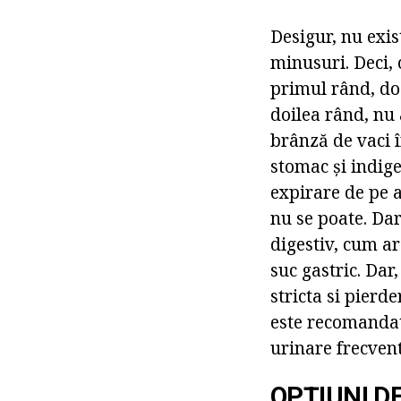
Desigur, nu exis
minusuri. Deci, 
primul rând, doz
doilea rând, nu 
brânză de vaci 
stomac și indige
expirare de pe a
nu se poate. Dar
digestiv, cum ar
suc gastric. Dar,
stricta si pierde
este recomandat
urinare frecvent
OPȚIUNI DE