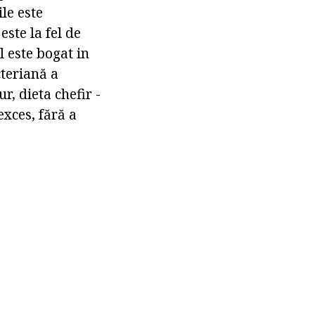
le este
este la fel de
l este bogat in
cteriană a
ur, dieta chefir -
exces, fără a