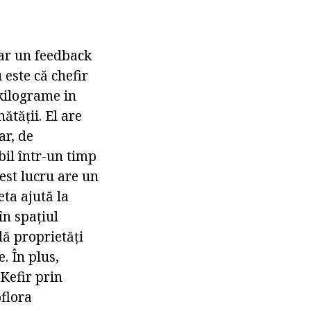
oar un feedback
 este că chefir
 kilograme in
ătății. El are
ar, de
bil într-un timp
est lucru are un
ta ajută la
în spațiul
ă proprietăți
. În plus,
Kefir prin
oflora