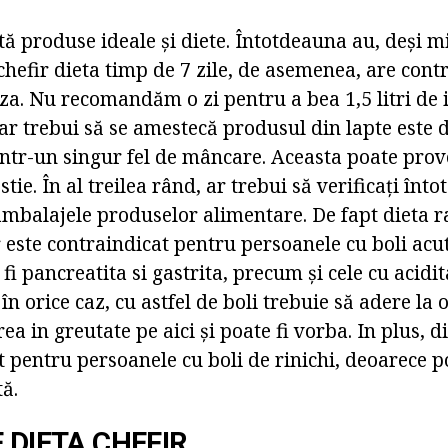
tă produse ideale și diete. Întotdeauna au, deși mi
chefir dieta timp de 7 zile, de asemenea, are contr
a. Nu recomandăm o zi pentru a bea 1,5 litri de ia
ar trebui să se amestecă produsul din lapte este 
într-un singur fel de mâncare. Aceasta poate prov
stie. În al treilea rând, ar trebui să verificați în
mbalajele produselor alimentare. De fapt dieta ra
 este contraindicat pentru persoanele cu boli acut
 fi pancreatita si gastrita, precum și cele cu acidi
 în orice caz, cu astfel de boli trebuie să adere la
rea in greutate pe aici și poate fi vorba. In plus, d
 pentru persoanele cu boli de rinichi, deoarece 
ă.
 DIETA CHEFIR