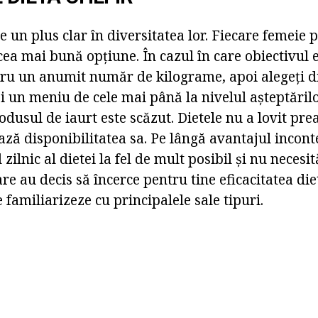
te un plus clar în diversitatea lor. Fiecare femeie 
 cea mai bună opțiune. În cazul în care obiectivul 
tru un anumit număr de kilograme, apoi alegeți di
și un meniu de cele mai până la nivelul așteptărilor
dusul de iaurt este scăzut. Dietele nu a lovit pre
ă disponibilitatea sa. Pe lângă avantajul inconte
zilnic al dietei la fel de mult posibil și nu necesi
re au decis să încerce pentru tine eficacitatea diet
e familiarizeze cu principalele sale tipuri.