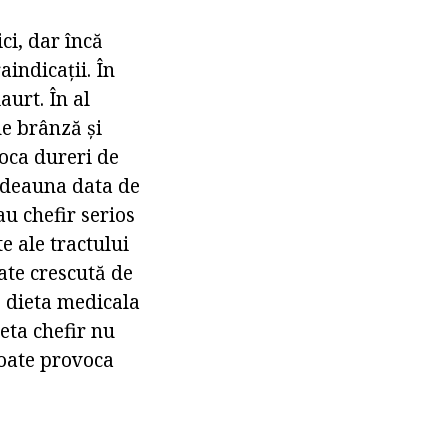
ci, dar încă
aindicații. În
urt. În al
de brânză și
oca dureri de
totdeauna data de
u chefir serios
e ale tractului
tate crescută de
 o dieta medicala
ieta chefir nu
poate provoca