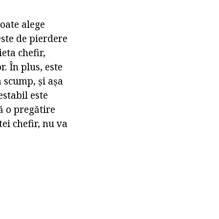
poate alege
este de pierdere
eta chefir,
. În plus, este
a scump, și așa
stabil este
tă o pregătire
ei chefir, nu va