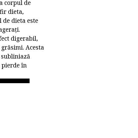
ta corpul de
ir dieta,
 de dieta este
agerați.
fect digerabil,
i grăsimi. Acesta
 subliniază
 pierde în