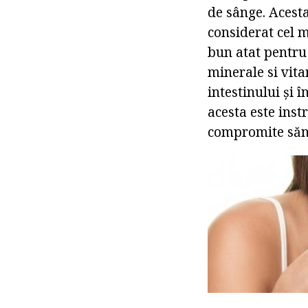
de sânge. Acesta
considerat cel m
bun atat pentru 
minerale si vit
intestinului și î
acesta este inst
compromite săn