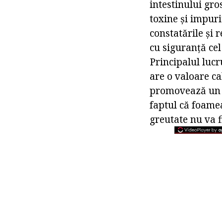
intestinului gro
toxine și impuri
constatările și 
cu siguranță cel
Principalul lucr
are o valoare ca
promovează un m
faptul că foamea
greutate nu va 