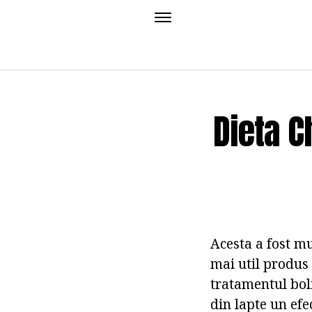
Dieta C
Acesta a fost mu
mai util produs 
tratamentul boli
din lapte un ef