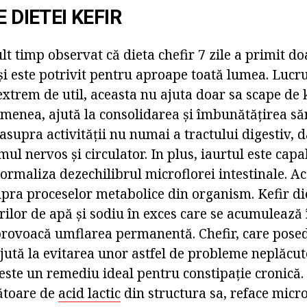
E DIETEI KEFIR
lt timp observat că dieta chefir 7 zile a primit d
e și este potrivit pentru aproape toată lumea. Lucru
extrem de util, aceasta nu ajuta doar sa scape de
emenea, ajută la consolidarea și îmbunătățirea săn
 asupra activității nu numai a tractului digestiv, d
ul nervos și circulator. In plus, iaurtul este capa
ormaliza dezechilibrul microflorei intestinale. Ac
upra proceselor metabolice din organism. Kefir die
ilor de apă și sodiu în exces care se acumulează 
 provoacă umflarea permanentă. Chefir, care posed
ajută la evitarea unor astfel de probleme neplăcute
este un remediu ideal pentru constipație cronică. 
toare de
acid lactic
din structura sa, reface micr