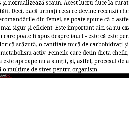
s și normalizează scaun. Acest lucru duce la cura
tăți. Deci, dacă urmați ceea ce devine recenzii chef
recomandările din femei, se poate spune că o astfel
 mai sigur și eficient. Este important aici să nu ex
u care poate fi spus despre iaurt - este că este per
lorică scăzută, o cantitate mică de carbohidrați ș
etabolism activ. Femeile care dețin dieta chefir,
 este aproape nu a simțit, și, astfel, procesul de a
fi o mulțime de stres pentru organism.