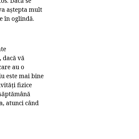
tos. Dacă se
 va aștepta mult
e în oglindă.
ate
, dacă vă
care au o
iu este mai bine
ități fizice
o săptămână
ța, atunci când