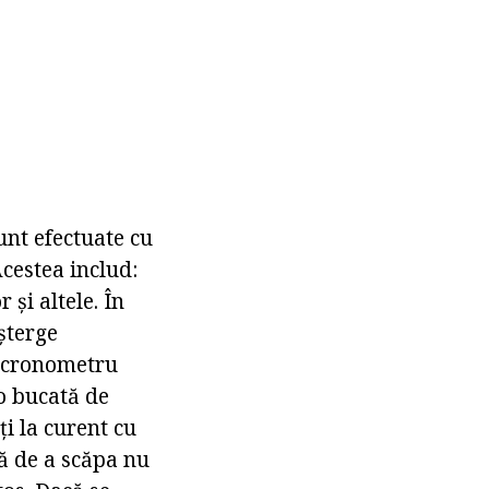
unt efectuate cu
cestea includ:
 și altele. În
șterge
a-cronometru
o bucată de
ți la curent cu
nă de a scăpa nu