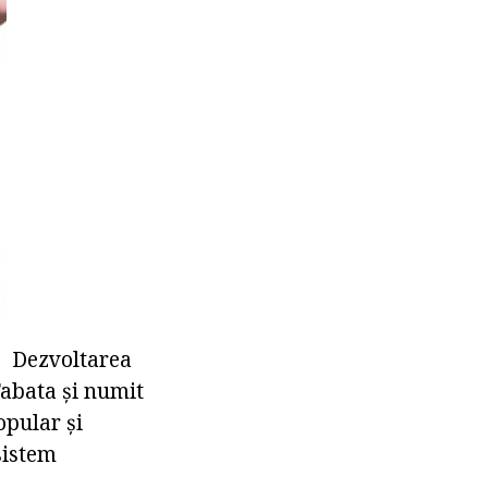
Dezvoltarea
Tabata și numit
opular și
sistem