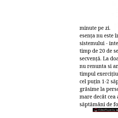
minute pe zi.
esența nu este î
sistemului - int
timp de 20 de s
secvență. La doa
nu renunta si a
timpul exercițiul
cel puțin 1-2 să
grăsime la perso
mare decât cea 
săptămâni de for