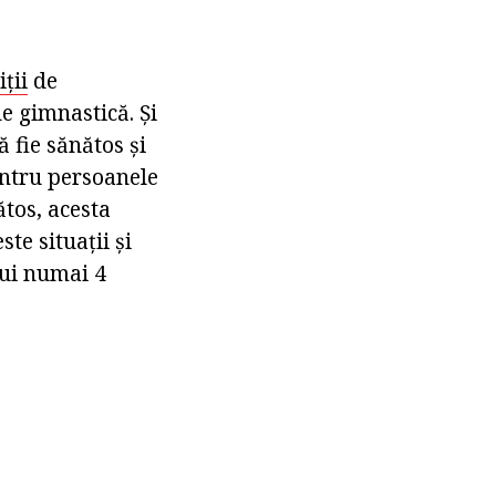
iții
de
de gimnastică. Și
 fie sănătos și
entru persoanele
tos, acesta
te situații și
tui numai 4