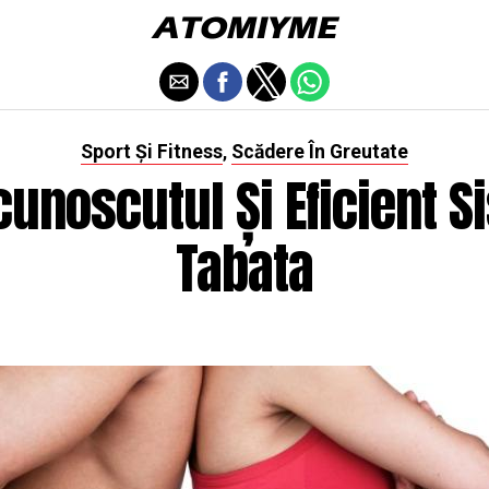
Sport Și Fitness
Scădere În Greutate
,
cunoscutul Și Eficient S
Tabata