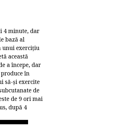
i 4 minute, dar
de bază al
a unui exercițiu
etă această
 de a începe, dar
e produce în
i să-și exercite
i subcutanate de
este de 9 ori mai
lus, după 4