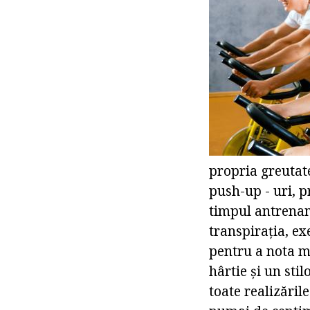
propria greutate
push-up - uri, pr
timpul antrenam
transpirația, e
pentru a nota m
hârtie și un stil
toate realizăril