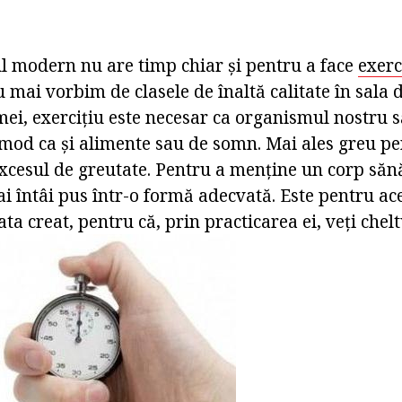
l modern nu are timp chiar și pentru a face
exerc
 mai vorbim de clasele de înaltă calitate în sala 
i, exercițiu este necesar ca organismul nostru să
i mod ca și alimente sau de somn. Mai ales greu p
excesul de greutate. Pentru a menține un corp sănă
ai întâi pus într-o formă adecvată. Este pentru aces
ta creat, pentru că, prin practicarea ei, veți chel