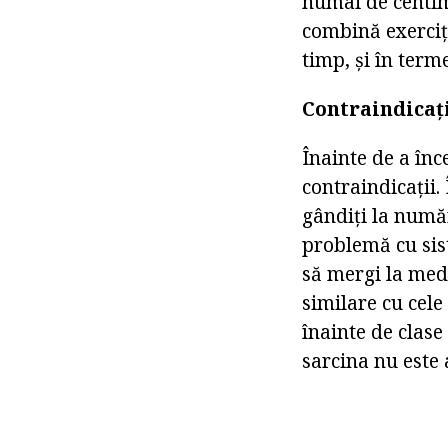
numai de centime
combină exerciți
timp, și în term
Contraindicaț
Înainte de a înce
contraindicații.
gândiți la numă
problemă cu sist
să mergi la medi
similare cu cele
înainte de clase
sarcina nu este 