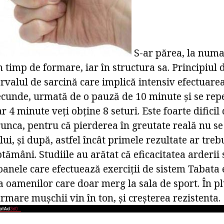
S-ar părea, la numa
n timp de formare, iar în structura sa. Principiul 
ervalul de sarcină care implică intensiv efectuare
ecunde, urmată de o pauză de 10 minute și se rep
r 4 minute veți obține 8 seturi. Este foarte dificil
runca, pentru că pierderea în greutate reală nu s
ui, și după, astfel încât primele rezultate ar trebu
ptămâni. Studiile au arătat că eficacitatea arderi
anele care efectuează exerciții de sistem Tabata 
a oamenilor care doar merg la sala de sport. În p
mare mușchii vin în ton, și creșterea rezistenta.