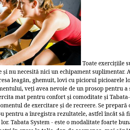
Toate exercițiile s
 și nu necesită nici un echipament suplimentar. A
esa leagăn, ghemuit, lovi cu piciorul picioarele lor
entului, veți avea nevoie de un prosop pentru a 
xercita mat pentru confort și comoditate și Tabat
omentul de exercitare și de recreere. Se prepară 
ou pentru a înregistra rezultatele, astfel încât să fi
e lor. Tabata System - este o modalitate foarte bu