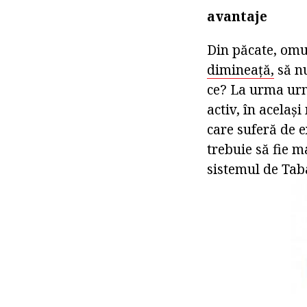
avantaje
Din păcate, omu
dimineață,
să nu
ce? La urma urme
activ, în acelaș
care suferă de 
trebuie să fie m
sistemul de Taba