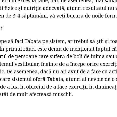
tri în exces la talie, dar, de asemenea, mai sănă
i fizice și nutriție adecvată, atunci rezultatul nu
en de 3-4 săptămâni, vă veți bucura de noile form
ii
pe să faci Tabata pe sistem, ar trebui să știi și to
 În primul rând, este demn de menționat faptul că
rul de persoane care suferă de boli de inima sau 
emul vestibular, înainte de a începe orice exerciț
c. De asemenea, dacă nu ați avut de a face cu activ
 care sistemul oferă Tabata, atunci ai nevoie de 
 de a lua în obiceiul de a face exerciții în diminea
atât de mult afectează mușchii.