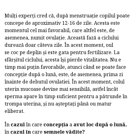
Mulți experți cred că, după menstruație copilul poate
concepe de aproximativ 12-16 de zile. Acesta este
momentul cel mai favorabil, care altfel este, de
asemenea, numit ovulație. Această fază a ciclului
durează doar câteva zile. În acest moment, oul
se coc pe deplin și este gata pentru fertilizare. La
sfârșitul ciclului, acesta își pierde vitalitatea. Nu e
timp mai puțin favorabile, atunci când se poate face
concepție după o lună, este, de asemenea, prima zi
înainte de debutul ovulatiei. În acest moment, colul
uterin mucoase devine mai sensibilă, astfel încât
sperma apare în timp suficient pentru a pătrunde în
trompa uterina, și nu așteptați până ou matur
eliberat.
În
cazul
în care
concepția
a
avut loc după o lună,
în
cazul în
care
semnele vădite?