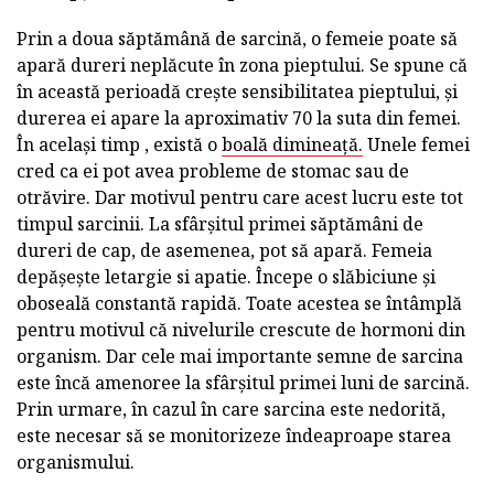
Prin a doua săptămână de sarcină, o femeie poate să
apară dureri neplăcute în zona pieptului. Se spune că
în această perioadă crește sensibilitatea pieptului, și
durerea ei apare la aproximativ 70 la suta din femei.
În același timp , există o
boală dimineață.
Unele femei
cred ca ei pot avea probleme de stomac sau de
otrăvire. Dar motivul pentru care acest lucru este tot
timpul sarcinii. La sfârșitul primei săptămâni de
dureri de cap, de asemenea, pot să apară. Femeia
depășește letargie si apatie. Începe o slăbiciune și
oboseală constantă rapidă. Toate acestea se întâmplă
pentru motivul că nivelurile crescute de hormoni din
organism. Dar cele mai importante semne de sarcina
este încă amenoree la sfârșitul primei luni de sarcină.
Prin urmare, în cazul în care sarcina este nedorită,
este necesar să se monitorizeze îndeaproape starea
organismului.