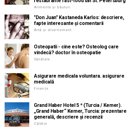
restaurante fast-food din St. Petersburg
Alimente și băuturi
"Don Juan" Kastaneda Karlos: descriere,
fapte interesante și comentarii
Artă și divertisment
Osteopatii - cine este? Osteolog care
vindecă? doctor în osteopatie
Sănătate
Asigurare medicala voluntara. asigurare
medicală
Finanțe
Grand Haber Hotel 5 * (Turcia / Kemer).
„Grand Haber“ Kemer, Turcia: prezentare
generală, descriere și recenzii
Călător