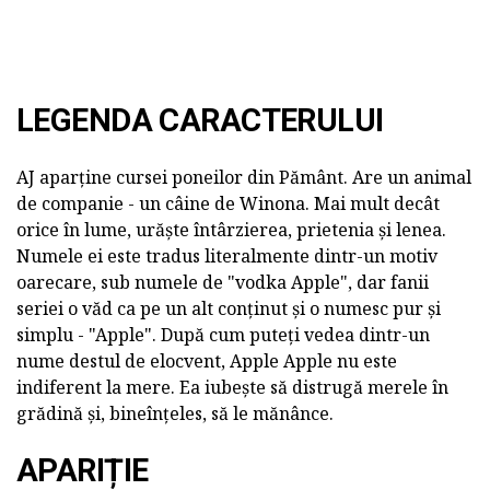
LEGENDA CARACTERULUI
AJ aparține cursei poneilor din Pământ. Are un animal
de companie - un câine de Winona. Mai mult decât
orice în lume, urăște întârzierea, prietenia și lenea.
Numele ei este tradus literalmente dintr-un motiv
oarecare, sub numele de "vodka Apple", dar fanii
seriei o văd ca pe un alt conținut și o numesc pur și
simplu - "Apple". După cum puteți vedea dintr-un
nume destul de elocvent, Apple Apple nu este
indiferent la mere. Ea iubește să distrugă merele în
grădină și, bineînțeles, să le mănânce.
APARIȚIE