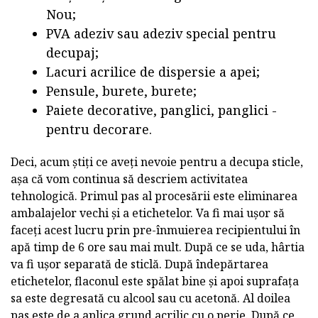
Nou;
PVA adeziv sau adeziv special pentru
decupaj;
Lacuri acrilice de dispersie a apei;
Pensule, burete, burete;
Paiete decorative, panglici, panglici -
pentru decorare.
Deci, acum știți ce aveți nevoie pentru a decupa sticle,
așa că vom continua să descriem activitatea
tehnologică. Primul pas al procesării este eliminarea
ambalajelor vechi și a etichetelor. Va fi mai ușor să
faceți acest lucru prin pre-înmuierea recipientului în
apă timp de 6 ore sau mai mult. După ce se uda, hârtia
va fi ușor separată de sticlă. După îndepărtarea
etichetelor, flaconul este spălat bine și apoi suprafața
sa este degresată cu alcool sau cu acetonă. Al doilea
pas este de a aplica grund acrilic cu o perie. După ce