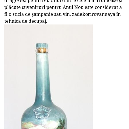
dragostea pentru ei. Unul dintre cele mai frumoase și
plăcute suveniruri pentru Anul Nou este considerat a
fi o sticlă de șampanie sau vin, zadekorirovannaya în
tehnica de decupaj.