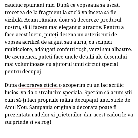
cauciuc spumant mic. După ce vopseaua sa uscat,
trecerea de la fragment la sticlă va înceta să fie
vizibilă. Acum rămâne doar să decoreze produsul
nostru, să îl facem mai elegant și atractiv. Pentru a
face acest lucru, puteți desena un asteriscuri de
vopsea acrilică de argint sau auriu, cu sclipici
multicolore, adăugați confetti roșii, verzi sau albastre.
De asemenea, puteți face unele detalii ale desenului
mai voluminoase cu ajutorul unui circuit special
pentru decupaj.
Dupa
decorarea sticlei o
acoperim cu un lac acrilic
lucios, va da o stralucire speciala. Sperăm că acum știi
cum să-ți faci propriile mâini decupajul unei sticle de
Anul Nou. Sampania originala decorata poate fi
prezentata rudelor si prietenilor, dar acest cadou le va
surprinde si va rog!