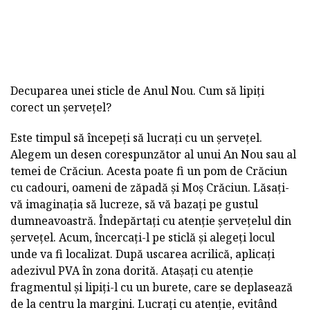
Decuparea unei sticle de Anul Nou. Cum să lipiți
corect un șervețel?
Este timpul să începeți să lucrați cu un șervețel.
Alegem un desen corespunzător al unui An Nou sau al
temei de Crăciun. Acesta poate fi un pom de Crăciun
cu cadouri, oameni de zăpadă și Moș Crăciun. Lăsați-
vă imaginația să lucreze, să vă bazați pe gustul
dumneavoastră. Îndepărtați cu atenție șervețelul din
șervețel. Acum, încercați-l pe sticlă și alegeți locul
unde va fi localizat. După uscarea acrilică, aplicați
adezivul PVA în zona dorită. Atașați cu atenție
fragmentul și lipiți-l cu un burete, care se deplasează
de la centru la margini. Lucrați cu atenție, evitând