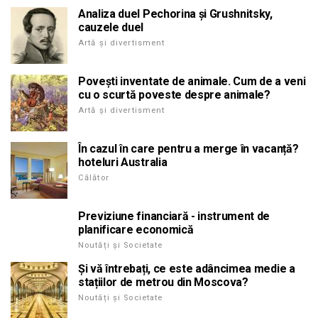
Analiza duel Pechorina și Grushnitsky,
cauzele duel
Artă și divertisment
Povești inventate de animale. Cum de a veni
cu o scurtă poveste despre animale?
Artă și divertisment
În cazul în care pentru a merge în vacanță?
hoteluri Australia
Călător
Previziune financiară - instrument de
planificare economică
Noutăți și Societate
Și vă întrebați, ce este adâncimea medie a
stațiilor de metrou din Moscova?
Noutăți și Societate