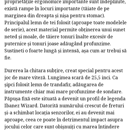
proprietățile ergonomice importante sunt îndeplinite,
există rampe în locuri importante (tăiate de pe
marginea din dreapta și nișa pentru stomac).
Principalul lemn de tei folosit (aproape toate modelele
de serie), acest material permite obținerea unui sunet
neted și moale, de tăiere tonuri înalte excesiv de
puternice și tonuri joase adăugând profunzime.
Sustineti o foarte lungă și intensă, așa cum ar trebui să
fie.
Durerea la chitara subțire, creat special pentru acest
joc de mare viteză. Lungimea scară de 25,5 inci. Ca
șipci folosit lemn de trandafir, adăugarea de
instrumente chiar mai mare profunzime de sondare.
Păpușa fixă este situată a devenit un profil de legenda
Ibanez Wizard. Datorită numărului crescut de freturi
și-a schimbat locația senzorilor, ei au devenit mai
aproape, ceea ce poate în detrimentul impact asupra
jocului celor care sunt obișnuiți cu marea întindere