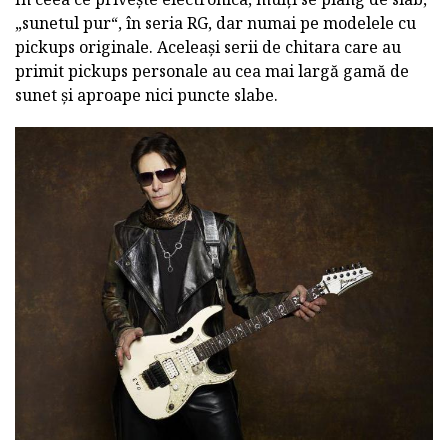
„sunetul pur“, în seria RG, dar numai pe modelele cu
pickups originale. Aceleași serii de chitara care au
primit pickups personale au cea mai largă gamă de
sunet și aproape nici puncte slabe.