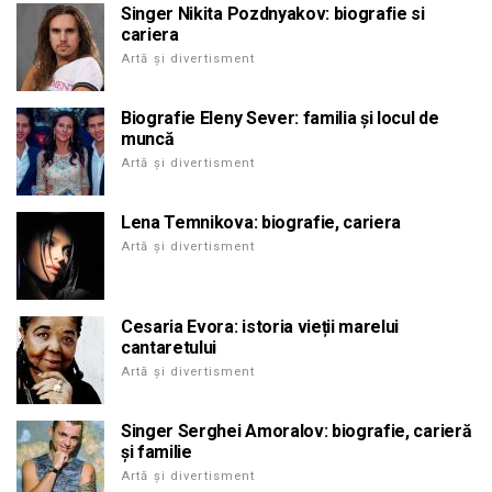
Singer Nikita Pozdnyakov: biografie si
cariera
Artă și divertisment
Biografie Eleny Sever: familia și locul de
muncă
Artă și divertisment
Lena Temnikova: biografie, cariera
Artă și divertisment
Cesaria Evora: istoria vieții marelui
cantaretului
Artă și divertisment
Singer Serghei Amoralov: biografie, carieră
și familie
Artă și divertisment