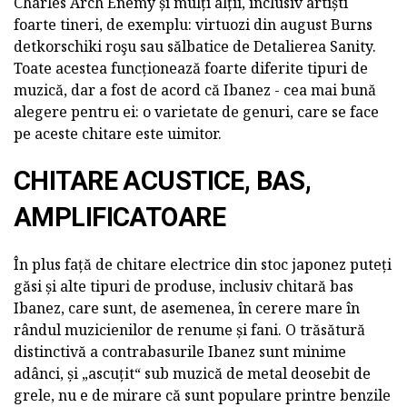
Charles Arch Enemy și mulți alții, inclusiv artiști
foarte tineri, de exemplu: virtuozi din august Burns
detkorschiki roşu sau sălbatice de Detalierea Sanity.
Toate acestea funcționează foarte diferite tipuri de
muzică, dar a fost de acord că Ibanez - cea mai bună
alegere pentru ei: o varietate de genuri, care se face
pe aceste chitare este uimitor.
CHITARE ACUSTICE, BAS,
AMPLIFICATOARE
În plus față de chitare electrice din stoc japonez puteți
găsi și alte tipuri de produse, inclusiv chitară bas
Ibanez, care sunt, de asemenea, în cerere mare în
rândul muzicienilor de renume și fani. O trăsătură
distinctivă a contrabasurile Ibanez sunt minime
adânci, și „ascuțit“ sub muzică de metal deosebit de
grele, nu e de mirare că sunt populare printre benzile