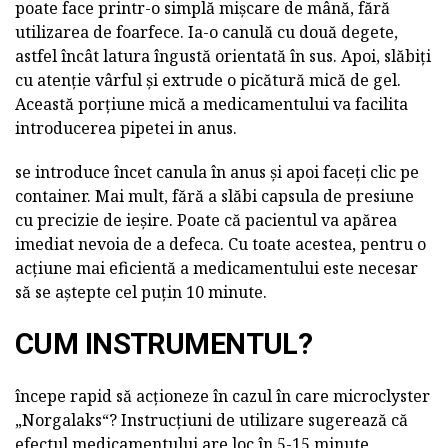
poate face printr-o simplă mișcare de mână, fără
utilizarea de foarfece. Ia-o canulă cu două degete,
astfel încât latura îngustă orientată în sus. Apoi, slăbiți
cu atenție vârful și extrude o picătură mică de gel.
Această porțiune mică a medicamentului va facilita
introducerea pipetei in anus.
se introduce încet canula în anus și apoi faceți clic pe
container. Mai mult, fără a slăbi capsula de presiune
cu precizie de ieșire. Poate că pacientul va apărea
imediat nevoia de a defeca. Cu toate acestea, pentru o
acțiune mai eficientă a medicamentului este necesar
să se aștepte cel puțin 10 minute.
CUM INSTRUMENTUL?
începe rapid să acționeze în cazul în care microclyster
„Norgalaks“? Instrucțiuni de utilizare sugerează că
efectul medicamentului are loc în 5-15 minute.