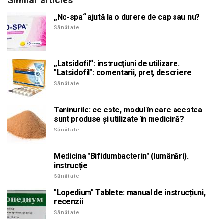
Similar articles
„No-spa“ ajută la o durere de cap sau nu?
Sănătate
„Latsidofil“: instrucțiuni de utilizare.
"Latsidofil": comentarii, preț, descriere
Sănătate
Taninurile: ce este, modul în care acestea
sunt produse și utilizate în medicină?
Sănătate
Medicina "Bifidumbacterin" (lumânări).
instrucție
Sănătate
"Lopedium" Tablete: manual de instrucțiuni,
recenzii
Sănătate