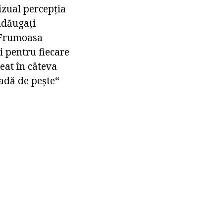
vizual percepția
Adăugați
. Frumoasa
i pentru fiecare
eat în câteva
oadă de pește“