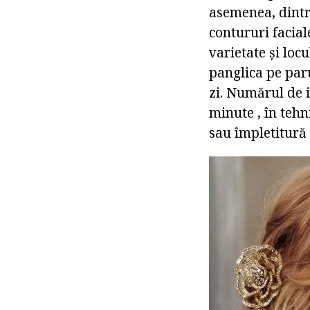
asemenea, dintr-
contururi facia
varietate și lo
panglica pe paru
zi. Numărul de i
minute , în teh
sau împletitură