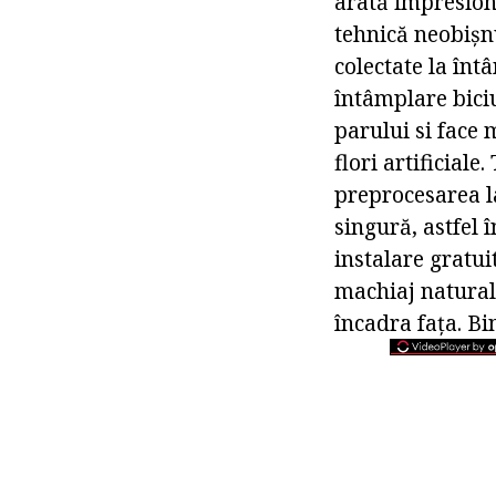
arată impresiona
tehnică neobișnu
colectate la înt
întâmplare biciu
parului si face 
flori artificial
preprocesarea l
singură, astfel 
instalare gratui
machiaj natural 
încadra fața. Bi