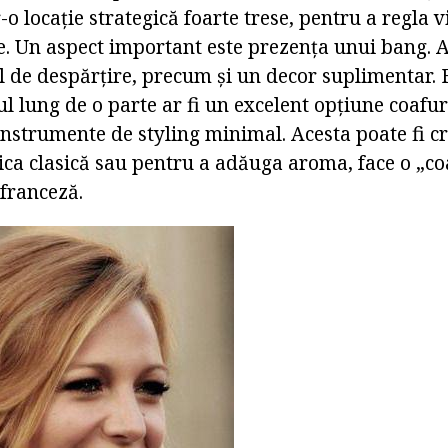
o locație strategică foarte trese, pentru a regla 
le. Un aspect important este prezența unui bang. 
cul de despărțire, precum și un decor suplimentar
l lung de o parte ar fi un excelent opțiune coafur
nstrumente de styling minimal. Acesta poate fi cr
nica clasică sau pentru a adăuga aroma, face o „c
 franceză.