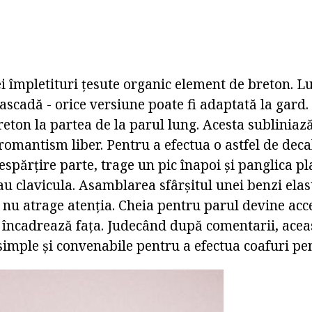
 împletituri țesute organic element de breton. Lu
cascadă - orice versiune poate fi adaptată la gard.
reton la partea de la parul lung. Acesta subliniaz
romantism liber. Pentru a efectua o astfel de deca
espărțire parte, trage un pic înapoi și panglica pl
au clavicula. Asamblarea sfârșitul unei benzi elas
 nu atrage atenția. Cheia pentru parul devine acc
e încadrează fața. Judecând după comentarii, acea
simple și convenabile pentru a efectua coafuri pen