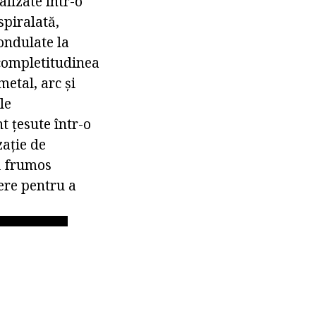
alizate într-o
spiralată,
 ondulate la
 completitudinea
metal, arc și
le
t țesute într-o
zație de
ză frumos
ere pentru a