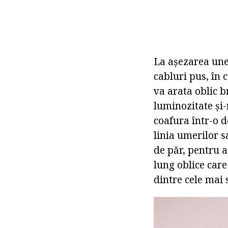
La așezarea unei
cabluri pus, în 
va arata oblic b
luminozitate și-
coafura într-o d
linia umerilor s
de păr, pentru a
lung oblice car
dintre cele mai 