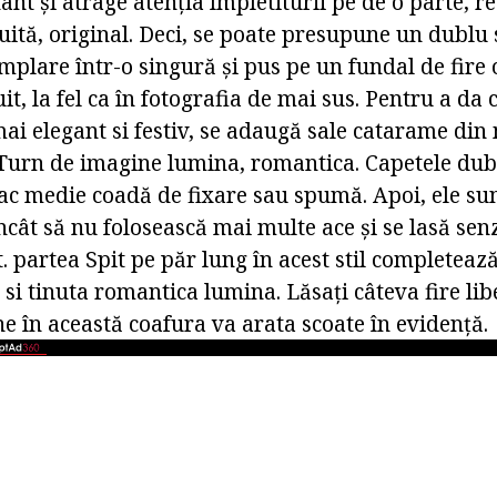
nt și atrage atenția împletiturii pe de o parte, re
ită, original. Deci, se poate presupune un dublu 
âmplare într-o singură și pus pe un fundal de fire
it, la fel ca în fotografia de mai sus. Pentru a da
mai elegant si festiv, se adaugă sale catarame din 
e. Turn de imagine lumina, romantica. Capetele dub
ac medie coadă de fixare sau spumă. Apoi, ele sun
încât să nu folosească mai multe ace și se lasă sen
t. partea Spit pe păr lung în acest stil completea
si tinuta romantica lumina. Lăsați câteva fire lib
ne în această coafura va arata scoate în evidență.