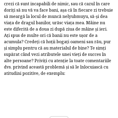
crezi că sunt incapabili de nimic, sau că cazul în care
doriți să nu vă va face bani, așa că în fiecare zi trebuie
să meargă la locul de muncă nelyubmuyu, să-și dea
viața de dragul banilor, urăsc viața mea. Mâine nu
este diferită de a doua zi după ziua de mâine și ieri.
Ați spus de multe ori că banii nu este ușor de a
acumula? Credeți că hoții bogați oameni sau rău, pur
și simplu pentru că au materialul de bine? Te simți
supărat când vezi atributele unei vieți de succes în
alte persoane? Priviți cu atenție la toate comentariile
dvs. privind această problemă și să le înlocuiască cu
atitudini pozitive, de exemplu: