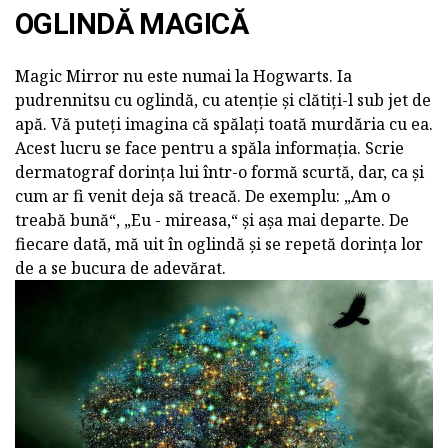
OGLINDĂ MAGICĂ
Magic Mirror nu este numai la Hogwarts. Ia
pudrennitsu cu oglindă, cu atenție și clătiți-l sub jet de
apă. Vă puteți imagina că spălați toată murdăria cu ea.
Acest lucru se face pentru a spăla informația. Scrie
dermatograf dorința lui într-o formă scurtă, dar, ca și
cum ar fi venit deja să treacă. De exemplu: „Am o
treabă bună“, „Eu - mireasa,“ și așa mai departe. De
fiecare dată, mă uit în oglindă și se repetă dorința lor
de a se bucura de adevărat.