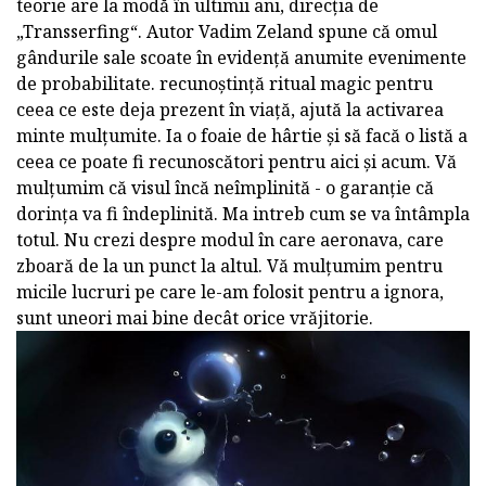
teorie are la modă în ultimii ani, direcția de
„Transserfing“. Autor Vadim Zeland spune că omul
gândurile sale scoate în evidență anumite evenimente
de probabilitate. recunoștință ritual magic pentru
ceea ce este deja prezent în viață, ajută la activarea
minte mulțumite. Ia o foaie de hârtie și să facă o listă a
ceea ce poate fi recunoscători pentru aici și acum. Vă
mulțumim că visul încă neîmplinită - o garanție că
dorința va fi îndeplinită. Ma intreb cum se va întâmpla
totul. Nu crezi despre modul în care aeronava, care
zboară de la un punct la altul. Vă mulțumim pentru
micile lucruri pe care le-am folosit pentru a ignora,
sunt uneori mai bine decât orice vrăjitorie.