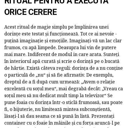
RITUAL PENTRU A EXECUTA
ORICE CERERE
Acest ritual de magie simplu pe împlinirea unei
dorințe este testat și funcționează. Tot ce ai nevoie -
puțină imaginație și emoțiile. Imaginați-vă un lac clar
frumos, cu apă limpede. Deasupra lui vin de putere
mai mare. Indiferent de modul in care arata. Sunteți
în interiorul apă curată și scrie o dorință pe o bucată
de hârtie. Există câteva reguli: dorința de a nu conține
o particulă de „nu“ și să fie afirmativ. De exemplu,
dreptul de a fi după cum urmează: „Avem o relație
excelentă cu soțul meu“, mai degrabă decât: „Vreau ca
soțul meu să nu dedicat mult timp la televizor“ Se
pune foaia cu dorința într-o sticlă frumoasă, sau poate
fi, o bijuterie, nu limitează mintea subconștientă,
lăsați-l să dau seama ce să pună în listă. Prezentați
container cu o foaie în mâinile și cu forța aruncă-l pe