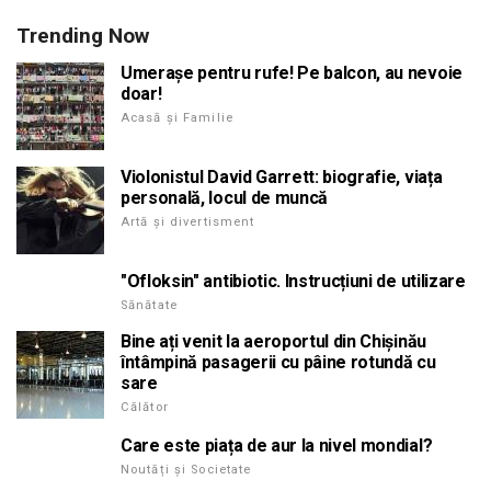
Trending Now
Umerașe pentru rufe! Pe balcon, au nevoie
doar!
Acasă și Familie
Violonistul David Garrett: biografie, viața
personală, locul de muncă
Artă și divertisment
"Ofloksin" antibiotic. Instrucțiuni de utilizare
Sănătate
Bine ați venit la aeroportul din Chișinău
întâmpină pasagerii cu pâine rotundă cu
sare
Călător
Care este piața de aur la nivel mondial?
Noutăți și Societate