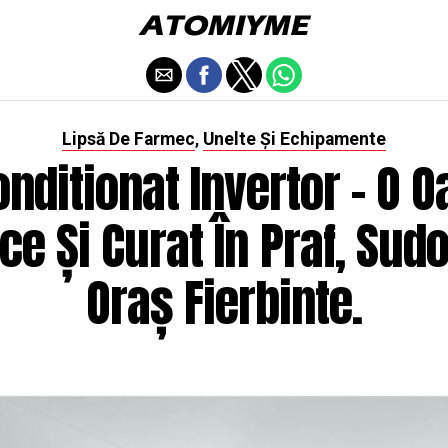
Lipsă De Farmec
Unelte Și Echipamente
,
onditionat Invertor - O O
ce Și Curat În Praf, Sud
Oraș Fierbinte.