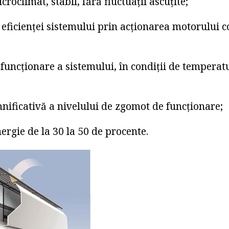
roclimat, stabil, fără fluctuații ascuțite;
 eficienței sistemului prin acționarea motorului 
e funcționare a sistemului, în condiții de tempera
nificativă a nivelului de zgomot de funcționare;
ergie de la 30 la 50 de procente.