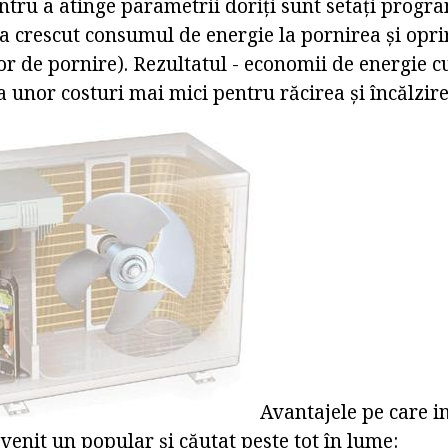
ntru a atinge parametrii doriți sunt setați progr
na crescut consumul de energie la pornirea și opr
or de pornire). Rezultatul - economii de energie 
 unor costuri mai mici pentru răcirea și încălzirea
Avantajele pe care i
venit un popular și căutat peste tot în lume: