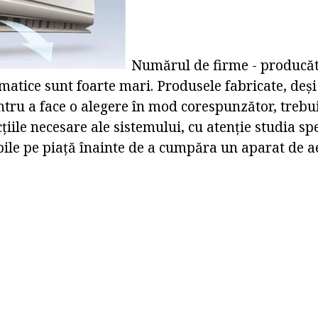
Numărul de firme - producăt
atice sunt foarte mari. Produsele fabricate, deși
entru a face o alegere în mod corespunzător, trebu
țiile necesare ale sistemului, cu atenție studia spe
ile pe piață înainte de a cumpăra un aparat de a