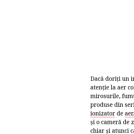
Dacă doriți un i
atenție la aer c
mirosurile, fumu
produse din ser
ionizator
de
aer
și o cameră de z
chiar și atunci 