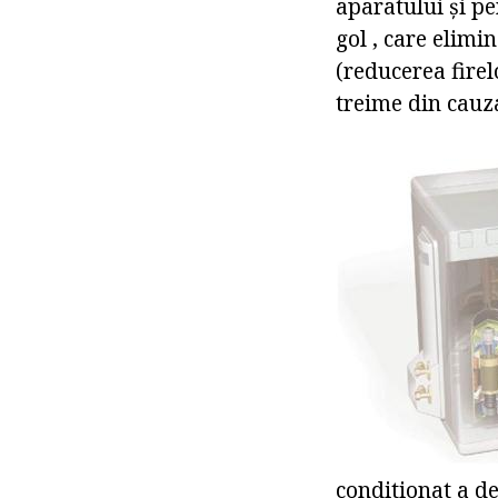
aparatului și pe
gol , care elimi
(reducerea firel
treime din cauza
conditionat a de