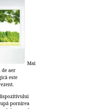
Mai
a de aer
gică este
rezent.
dispozitivului
 După pornirea