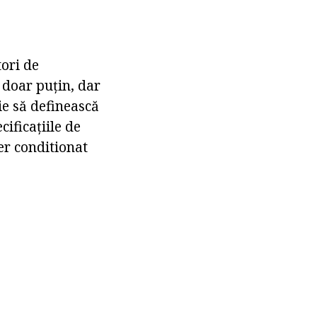
ori de
 doar puțin, dar
ie să definească
cificațiile de
er conditionat