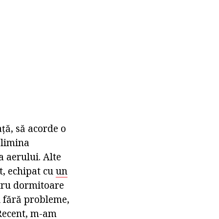
ață, să acorde o
elimina
a aerului. Alte
t, echipat cu
un
tru dormitoare
și fără probleme,
 Recent, m-am