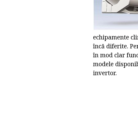
echipamente clim
încă diferite. P
în mod clar func
modele disponib
invertor.