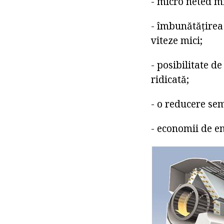
- micro neted mic
- îmbunătățirea
viteze mici;
- posibilitate d
ridicată;
- o reducere sem
- economii de en