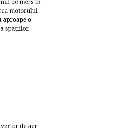
amul de mers în
irea motorului
cu aproape o
 spațiilor.
nvertor de aer