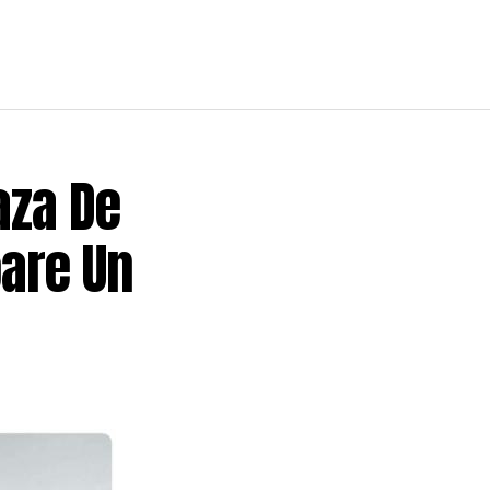
aza De
oare Un