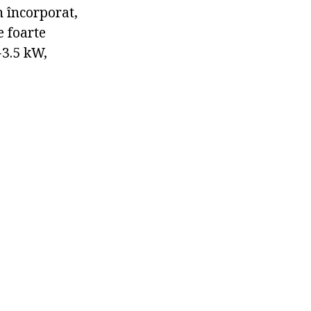
n încorporat,
e foarte
-3.5 kW,