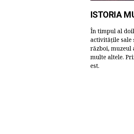
ISTORIA M
În timpul al do
activitățile sal
război, muzeul a
multe altele. P
est.