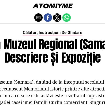
Călător
Instrucțiuni De Ghidare
,
a Muzeul Regional (Sama
Descriere Și Expoziție
seum (Samara), datând de la începutul secolului a
recunoscut Memorialul istoric printre alte atracții
orma a ceea ce este astăzi este rezultatul suprastr
țadei casei unei familii Curlin comerciant. Singur