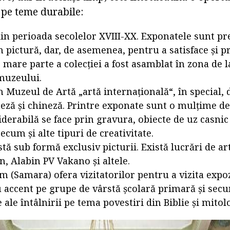
 pe teme durabile:
din perioada secolelor XVIII-XX. Exponatele sunt pr
n pictură, dar, de asemenea, pentru a satisface și 
 mare parte a colecției a fost asamblat în zona de 
 muzeului.
n Muzeul de Artă „artă internațională“, în special,
neză și chineză. Printre exponate sunt o mulțime de
derabilă se face prin gravura, obiecte de uz casnic
recum și alte tipuri de creativitate.
tă sub formă exclusiv picturii. Există lucrări de art
, Alabin PV Vakano și altele.
 (Samara) ofera vizitatorilor pentru a vizita expoz
u accent pe grupe de vârstă școlară primară și se
 ale întâlnirii pe tema povestiri din Biblie și mitol