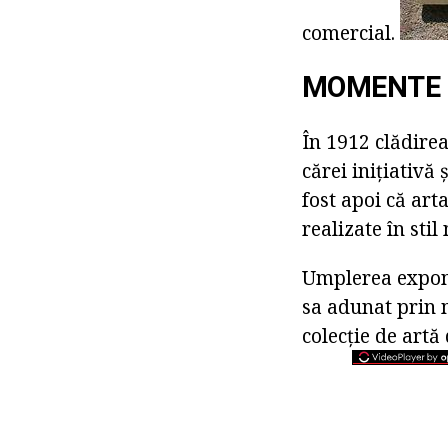
comercial.
MOMENTE 
În 1912 clădire
cărei inițiativă
fost apoi că art
realizate în stil
Umplerea expona
sa adunat prin m
colecție de artă