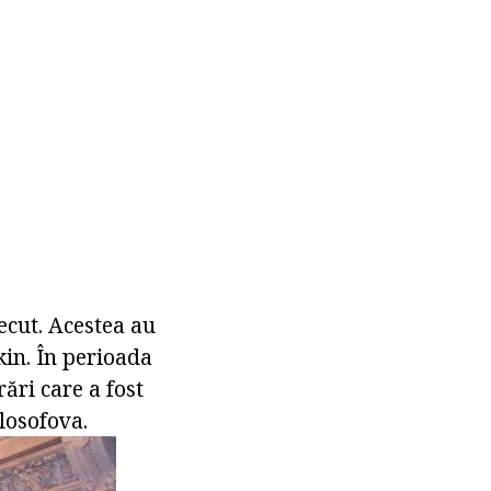
ecut. Acestea au
kin. În perioada
ări care a fost
ilosofova.