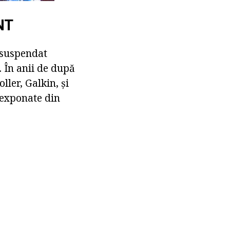
NT
 suspendat
. În anii de după
ller, Galkin, și
 exponate din