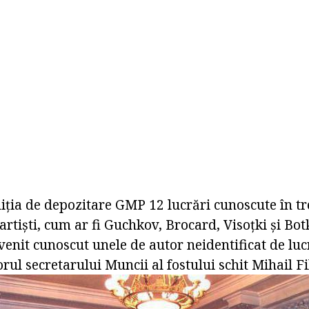
iția de depozitare GMP 12 lucrări cunoscute în tr
 artiști, cum ar fi Guchkov, Brocard, Visoțki și Bot
enit cunoscut unele de autor neidentificat de lucr
orul secretarului Muncii al fostului schit Mihail F