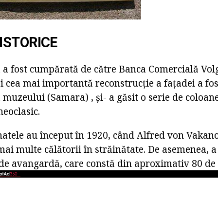
ISTORICE
a a fost cumpărată de către Banca Comercială Vo
 și cea mai importantă reconstrucție a fațadei a fos
a muzeului (Samara) , și- a găsit o serie de coloan
 neoclasic.
tele au început în 1920, când Alfred von Vakano 
ai multe călătorii în străinătate. De asemenea, a 
 de avangardă, care constă din aproximativ 80 de 