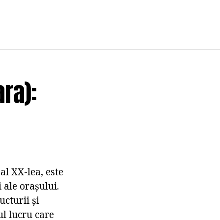
ra):
l XX-lea, este
 ale orașului.
ucturii și
ul lucru care