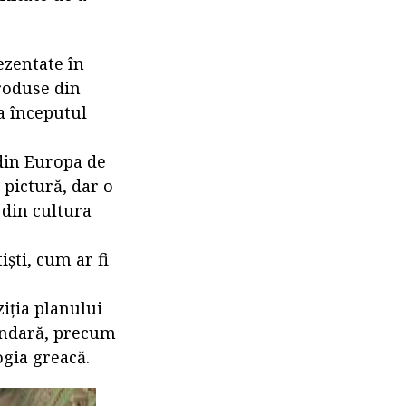
ezentate în
produse din
la începutul
 din Europa de
 pictură, dar o
 din cultura
iști, cum ar fi
iția planului
cundară, precum
ogia greacă.