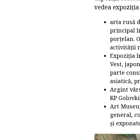
vedea expoziția
arta rusă 
principal î
porțelan. O
activității
Expoziția î
Vest, japo
parte consi
asiatică, p
Argint vârs
KP Golovkin
Art Museum
general, c
și exponate