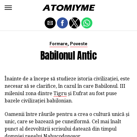
,
Formare
Poveste
Babilonul Antic
Înainte de a începe să studieze istoria civilizației, este
necesar să se clarifice, în cazul în care Babilonul. III
mileniul zona dintre
Tigru
și Eufrat au fost puse
bazele civilizației babilonian.
Oamenii între râurile pentru a crea o cultură unică și
unic, care se bazează pe cuneiformă. Cel mai înalt
punct al dezvoltării scrisului datează din timpul
domniei regelui Nabucodonosor.