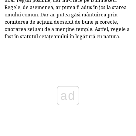
doar reguli posibile, dar nu-l face pe Dumnezeu.
Regele, de asemenea, ar putea fi adus în jos la starea
omului comun. Dar ar putea găsi mântuirea prin
comiterea de acțiuni deosebit de bune și corecte,
onorarea zei sau de a menține temple. Astfel, regele a
fost în statutul cetățeanului în legătură cu natura.
ad