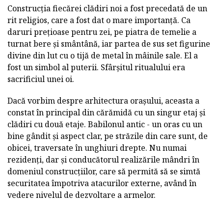
Construcția fiecărei clădiri noi a fost precedată de un
rit religios, care a fost dat o mare importanță. Ca
daruri prețioase pentru zei, pe piatra de temelie a
turnat bere și smântână, iar partea de sus set figurine
divine din lut cu o tijă de metal în mâinile sale. El a
fost un simbol al puterii. Sfârșitul ritualului era
sacrificiul unei oi.
Dacă vorbim despre arhitectura orașului, aceasta a
constat în principal din cărămidă cu un singur etaj și
clădiri cu două etaje. Babilonul antic - un oras cu un
bine gândit și aspect clar, pe străzile din care sunt, de
obicei, traversate în unghiuri drepte. Nu numai
rezidenți, dar și conducătorul realizările mândri în
domeniul construcțiilor, care să permită să se simtă
securitatea împotriva atacurilor externe, având în
vedere nivelul de dezvoltare a armelor.