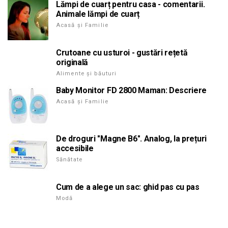
Lămpi de cuarț pentru casa - comentarii.
Animale lămpi de cuarț
Acasă și Familie
Crutoane cu usturoi - gustări rețetă
originală
Alimente și băuturi
Baby Monitor FD 2800 Maman: Descriere
Acasă și Familie
De droguri "Magne B6". Analog, la prețuri
accesibile
Sănătate
Cum de a alege un sac: ghid pas cu pas
Modă