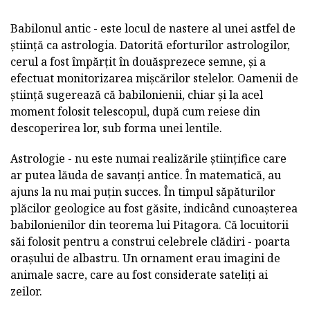
Babilonul antic - este locul de nastere al unei astfel de
știință ca astrologia. Datorită eforturilor astrologilor,
cerul a fost împărțit în douăsprezece semne, și a
efectuat monitorizarea mișcărilor stelelor. Oamenii de
știință sugerează că babilonienii, chiar și la acel
moment folosit telescopul, după cum reiese din
descoperirea lor, sub forma unei lentile.
Astrologie - nu este numai realizările științifice care
ar putea lăuda de savanți antice. În matematică, au
ajuns la nu mai puțin succes. În timpul săpăturilor
plăcilor geologice au fost găsite, indicând cunoașterea
babilonienilor din teorema lui Pitagora. Că locuitorii
săi folosit pentru a construi celebrele clădiri - poarta
orașului de albastru. Un ornament erau imagini de
animale sacre, care au fost considerate sateliți ai
zeilor.