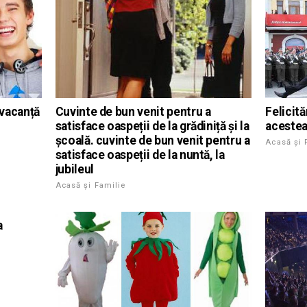
 vacanță
Cuvinte de bun venit pentru a
Felicită
satisface oaspeții de la grădiniță și la
acestea 
școală. cuvinte de bun venit pentru a
Acasă și 
satisface oaspeții de la nuntă, la
jubileul
Acasă și Familie
a