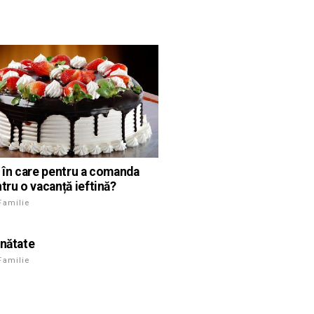
l în care pentru a comanda
tru o vacanță ieftină?
Familie
ănătate
Familie