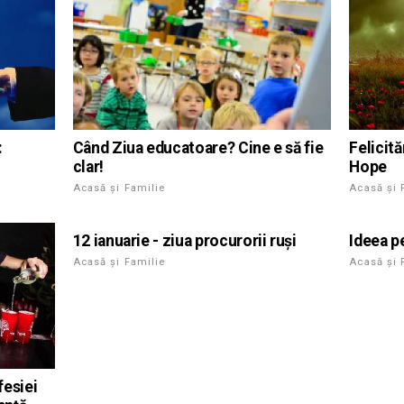
:
Când Ziua educatoare? Cine e să fie
Felicită
clar!
Hope
Acasă și Familie
Acasă și 
12 ianuarie - ziua procurorii ruși
Ideea p
Acasă și Familie
Acasă și 
fesiei