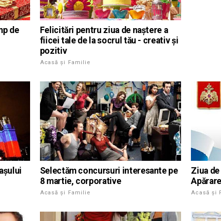
mp de
Felicitări pentru ziua de naștere a
fiicei tale de la socrul tău - creativ și
pozitiv
Acasă și Familie
așului
Selectăm concursuri interesante pe
Ziua de 
8 martie, corporative
Apărare 
Acasă și Familie
Acasă și 