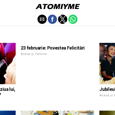
23 februarie: Povestea Felicitări
Acasă și Familie
ziua lui,
Jubileu
?
Acasă și 