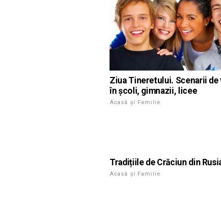
Ziua Tineretului. Scenarii de
în școli, gimnazii, licee
Acasă și Familie
Tradițiile de Crăciun din Rusi
Acasă și Familie