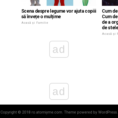
Scena despre legume vor ajuta copiii
Cum de 
să învețe o mulțime
Cum de 
de a or
Acasă și Familie
de stel
Acasă și 
ad
ad
Copyright © 2018 ro.atomiyme.com. Theme powered by WordPress.