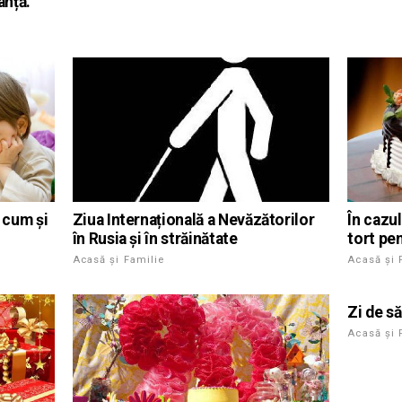
anță.
 cum și
Ziua Internațională a Nevăzătorilor
În cazu
în Rusia și în străinătate
tort pen
Acasă și Familie
Acasă și 
Zi de s
Acasă și 