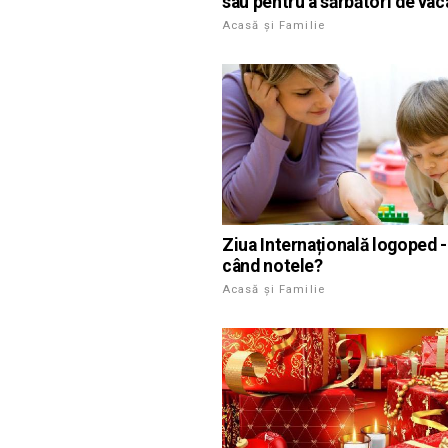
sau pentru a sărbători de vac
Acasă și Familie
Ziua Internațională logoped -
când notele?
Acasă și Familie