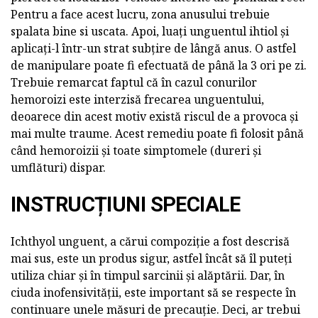
Pentru a face acest lucru, zona anusului trebuie
spalata bine si uscata. Apoi, luați unguentul ihtiol și
aplicați-l într-un strat subțire de lângă anus. O astfel
de manipulare poate fi efectuată de până la 3 ori pe zi.
Trebuie remarcat faptul că în cazul conurilor
hemoroizi este interzisă frecarea unguentului,
deoarece din acest motiv există riscul de a provoca și
mai multe traume. Acest remediu poate fi folosit până
când hemoroizii și toate simptomele (dureri și
umflături) dispar.
INSTRUCȚIUNI SPECIALE
Ichthyol unguent, a cărui compoziție a fost descrisă
mai sus, este un produs sigur, astfel încât să îl puteți
utiliza chiar și în timpul sarcinii și alăptării. Dar, în
ciuda inofensivității, este important să se respecte în
continuare unele măsuri de precauție. Deci, ar trebui