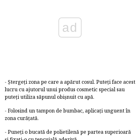
ad
- Ștergeți zona pe care a apărut cosul. Puteți face acest
lucru cu ajutorul unui produs cosmetic special sau
puteți utiliza săpunul obișnuit cu apă.
- Folosind un tampon de bumbac, aplicați unguent în
zona curățată.
- Puneți o bucată de polietilenă pe partea superioară
și fixați-o cu tencuială adezivă.