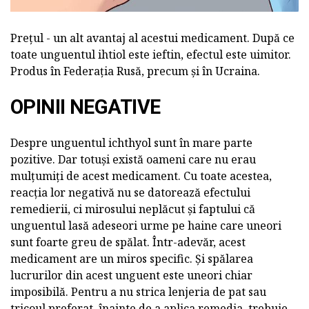
Prețul - un alt avantaj al acestui medicament. După ce
toate unguentul ihtiol este ieftin, efectul este uimitor.
Produs în Federația Rusă, precum și în Ucraina.
OPINII NEGATIVE
Despre unguentul ichthyol sunt în mare parte
pozitive. Dar totuși există oameni care nu erau
mulțumiți de acest medicament. Cu toate acestea,
reacția lor negativă nu se datorează efectului
remedierii, ci mirosului neplăcut și faptului că
unguentul lasă adeseori urme pe haine care uneori
sunt foarte greu de spălat. Într-adevăr, acest
medicament are un miros specific. Și spălarea
lucrurilor din acest unguent este uneori chiar
imposibilă. Pentru a nu strica lenjeria de pat sau
tricoul preferat, înainte de a aplica remedia, trebuie