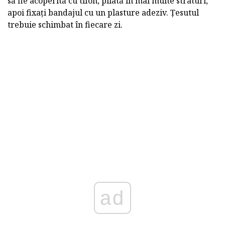
să fie acoperită cu tifon, pliată în mai multe straturi,
apoi fixați bandajul cu un plasture adeziv. Țesutul
trebuie schimbat în fiecare zi.
ad