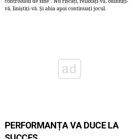
controlului de sine". Nu riscați, relaxați-vă, odihniți-
vă, liniștiți-vă. Și abia apoi continuați jocul.
ad
PERFORMANȚA VA DUCE LA
SUCCES