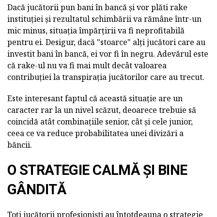
Dacă jucătorii pun bani în bancă și vor plăti rake
instituției și rezultatul schimbării va rămâne într-un
mic minus, situația împărțirii va fi neprofitabilă
pentru ei. Desigur, dacă "stoarce" alți jucători care au
investit bani în bancă, ei vor fi în negru. Adevărul este
că rake-ul nu va fi mai mult decât valoarea
contribuției la transpirația jucătorilor care au trecut.
Este interesant faptul că această situație are un
caracter rar la un nivel scăzut, deoarece trebuie să
coincidă atât combinațiile senior, cât și cele junior,
ceea ce va reduce probabilitatea unei divizări a
băncii.
O STRATEGIE CALMĂ ȘI BINE
GÂNDITĂ
Toți jucătorii profesioniști au întotdeauna o strategie