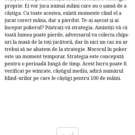
proprie. Ei vor juca numai mâini care au o șansă de a
câștiga. Cu toate acestea, există momente când el a
jucat corect mâna, dar a pierdut. Te-ai așezat și ai
început pokerul? Păstrați-vă strategia. Amintiți-vă că
toată lumea poate pierde, adversarul va colecta chips-
uri la masă de la toți jucătorii, dar în nici un caz nu ar
trebui să ne abatem de la strategie. Norocul în poker
este un moment temporar. Strategia este concepută
pentru o perioadă lungă de timp. Acest lucru poate fi
verificat pe winrate, câștigul mediu, adică numărul
blind-urilor pe care le câștigi pentru 100 de mâini.