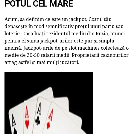
POTUL CEL MARE
Acum, să definim ce este un jackpot. Costul său
depășește în mod semnificativ prețul unui pariu sau
loterie. Dacă luați rezidentul mediu din Rusia, atunci
pentru el suma jackpot-urilor este pur și simplu
imensă. Jackpot-urile de pe slot machines colectează o
medie de 30-50 salarii medii. Proprietarii cazinourilor
atrag astfel și mai mulți jucători.