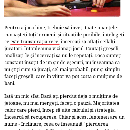
Pentru a juca bine, trebuie să înveți toate nuanțele:
cunoașteți toți termenii și situațiile posibile, înțelegeți
ce
este transpirația rece,
încercați să aflați ceilalți
jucători. Întotdeauna vizionați jocul. Căutați greșeli,
analizați-le și încercați să nu le repetați. Dacă sunteți
constant însoțit de un șir de eșecuri, nu înseamnă că
nu știți cum să jucați, cel mai probabil, pur și simplu
faceți greșeli, care în viitor vă pot costa o mulțime de
bani.
Iată un mic sfat. Dacă ați pierdut deja o mulțime de
jetoane, nu mai mergeți, faceți o pauză. Majoritatea
celor care pierd, încep să uite calculul și strategia.
Încearcă să recupereze. Chiar și acest fenomen are un
nume - înclinare, ceea ce înseamnă "pierderea