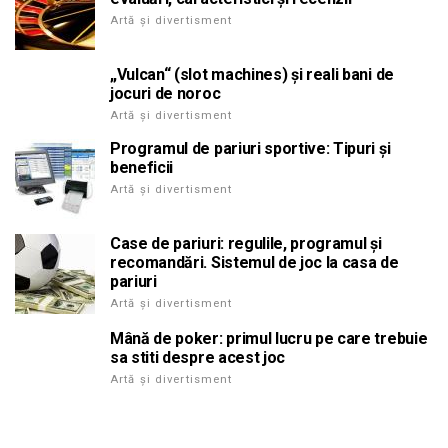
Artă și divertisment
„Vulcan“ (slot machines) și reali bani de
jocuri de noroc
Artă și divertisment
Programul de pariuri sportive: Tipuri și
beneficii
Artă și divertisment
Case de pariuri: regulile, programul și
recomandări. Sistemul de joc la casa de
pariuri
Artă și divertisment
Mână de poker: primul lucru pe care trebuie
sa stiti despre acest joc
Artă și divertisment