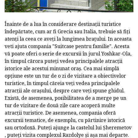
Înainte de a lua în considerare destinații turistice
îndepărtate, cum ar fi Grecia sau Italia, trebuie să fiți
atenți la ceea ce aveți la lungimea brațului. In aceasta
veti ajuta compania "Suitcase pentru familie". Acesta
vă poate oferi o serie de excursii în jurul Yoshkar-Ola,
în timpul cărora puteți vedea principalele atracții
istorice ale acestui minunat oraș. Cea mai simplă
opțiune este un tur de o zi de vizitare a obiectivelor
turistice, în timpul căreia veți vedea principalele
atracții ale orașului, despre care veți spune ghidul.
Există, de asemenea, posibilitatea de a merge pe un
tur de vizitare de două zile care acoperă multe
atracții turistice. De asemenea, compania oferă
excursii tematice, de exemplu, cu părtinire istorică
sau ortodoxă. Puteți ajunge la castelul lui Șheremetov
, puteți vizita complexul Razdolye și așa mai departe.