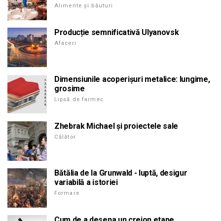
Alimente și băuturi
Producție semnificativă Ulyanovsk
Afaceri
Dimensiunile acoperișuri metalice: lungime,
grosime
Lipsă de farmec
Zhebrak Michael și proiectele sale
Călător
Bătălia de la Grunwald - luptă, desigur
variabilă a istoriei
Formare
Cum de a desena un creion etape