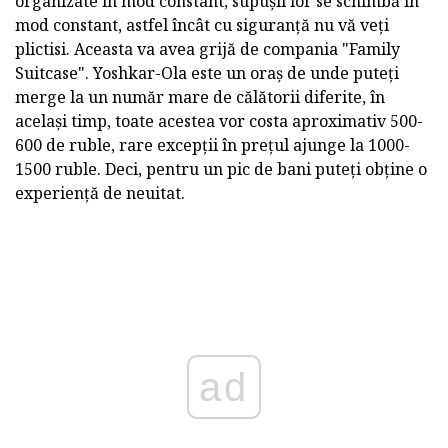
organizate în mod constant, supușii lor se schimbă în
mod constant, astfel încât cu siguranță nu vă veți
plictisi. Aceasta va avea grijă de compania "Family
Suitcase". Yoshkar-Ola este un oraș de unde puteți
merge la un număr mare de călătorii diferite, în
același timp, toate acestea vor costa aproximativ 500-
600 de ruble, rare excepții în prețul ajunge la 1000-
1500 ruble. Deci, pentru un pic de bani puteți obține o
experiență de neuitat.
ad