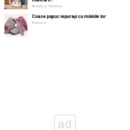
Acasă și Familie
Coase papuc iepurași cu mâinile lor
Pasiune
ad