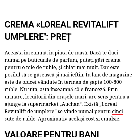
CREMA «LOREAL REVITALIFT
UMPLERE": PREȚ
Aceasta înseamnă, în piața de masă. Dacă te duci
numai pe buticurile de parfum, puteți găsi crema
pentru o mie de ruble, și chiar mai mult. Dar este
posibil să se găsească și mai ieftin. În lanț de magazine
este de obicei vândute în termen de șapte 100-800
ruble. Nu uita, asta înseamnă că e franceză. Prin
urmare, locuitorii din orașele mari, are sens pentru a
ajunge la supermarket „Auchan“. Există „Loreal
Revitalift de umplere“ se vinde numai pentru
cinci
sute
de
ruble.
Aproximativ același cost și emulsie.
VALOARE PENTRU BANI