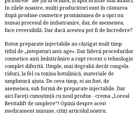
picioarele“ ale jurul ochilor, și apoi brazde mai adânci.
In zilele noastre, mulți producători sunt în căutarea
după produse cosmetice promisiunea de a opri nu
numai procesul de imbatranire, dar, de asemenea,
face reversibilă. Dar dacă acestea pot fi de încredere?
Botox preparate injectabile au câștigat mult timp
titlul de „intepaturi anti-age». Dar liderii procedurilor
cosmetice anti-îmbătrânire a rupt recent o tehnologie
complet diferită. Umple, mai degrabă decât congela
riduri, la fel ca toxina botulinică, materiale de
umplutură ajuta. De ceva timp, ei au fost, de
asemenea, sub formă de preparate injectabile. Dar
aici Faceți cunoștință cu noul produs - crema „Loreal
Revitalift de umplere“! Opinii despre acest
medicament minune, citiți articolul nostru.