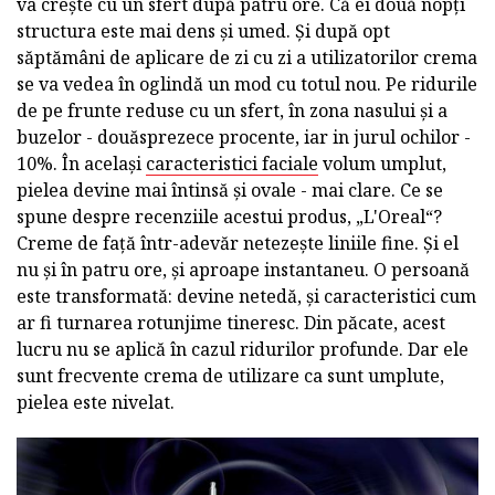
va crește cu un sfert după patru ore. Că ei două nopți
structura este mai dens și umed. Și după opt
săptămâni de aplicare de zi cu zi a utilizatorilor crema
se va vedea în oglindă un mod cu totul nou. Pe ridurile
de pe frunte reduse cu un sfert, în zona nasului și a
buzelor - douăsprezece procente, iar in jurul ochilor -
10%. În același
caracteristici faciale
volum umplut,
pielea devine mai întinsă și ovale - mai clare. Ce se
spune despre recenziile acestui produs, „L'Oreal“?
Creme de față într-adevăr netezește liniile fine. Și el
nu și în patru ore, și aproape instantaneu. O persoană
este transformată: devine netedă, și caracteristici cum
ar fi turnarea rotunjime tineresc. Din păcate, acest
lucru nu se aplică în cazul ridurilor profunde. Dar ele
sunt frecvente crema de utilizare ca sunt umplute,
pielea este nivelat.