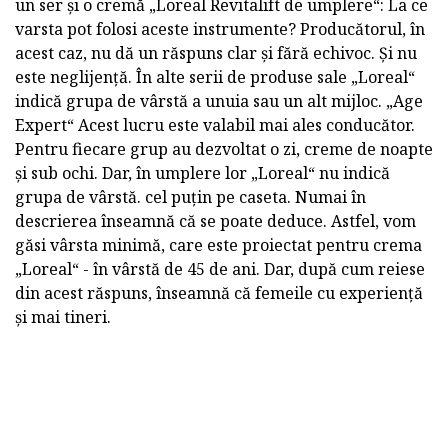
un ser și o cremă „Loreal Revitalift de umplere“: La ce
varsta pot folosi aceste instrumente? Producătorul, în
acest caz, nu dă un răspuns clar și fără echivoc. Și nu
este neglijență. În alte serii de produse sale „Loreal“
indică grupa de vârstă a unuia sau un alt mijloc. „Age
Expert“ Acest lucru este valabil mai ales conducător.
Pentru fiecare grup au dezvoltat o zi, creme de noapte
și sub ochi. Dar, în umplere lor „Loreal“ nu indică
grupa de vârstă. cel puțin pe caseta. Numai în
descrierea înseamnă că se poate deduce. Astfel, vom
găsi vârsta minimă, care este proiectat pentru crema
„Loreal“ - în vârstă de 45 de ani. Dar, după cum reiese
din acest răspuns, înseamnă că femeile cu experiență
și mai tineri.