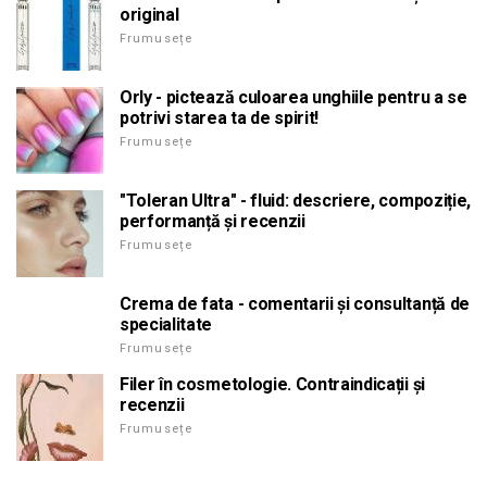
original
Frumusețe
Orly - pictează culoarea unghiile pentru a se
potrivi starea ta de spirit!
Frumusețe
"Toleran Ultra" - fluid: descriere, compoziție,
performanță și recenzii
Frumusețe
Crema de fata - comentarii și consultanță de
specialitate
Frumusețe
Filer în cosmetologie. Contraindicații și
recenzii
Frumusețe