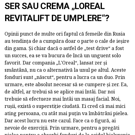
SER SAU CREMA „LOREAL
REVITALIFT DE UMPLERE“?
Opinii punct de multe ori faptul că femeile din Rusia
au tendința de a cumpăra doar o parte o cale de ieșire
din gama. Și chiar dacă o astfel de „test drive“ a fost
un succes, ea se va bucura de încă un unguent solo
favorit. Dar compania „L'Oreal“, lansat zer și
smântână, nu ca o alternativă la unul pe altul. Aceste
fonduri sunt „născut“, pentru a lucra ca un duo. Prin
urmare, este absolut necesar să se cumpere și zer. Ea,
de altfel, ar trebui să se aplice mai întâi. Dar noi
trebuie să efectueze mai întâi un masaj facial. Noi,
rușii, există o superstiție ciudată. Ei cred că mai mici
ating persoana, cu atât mai puțin va îmbătrâni pielea.
Dar acest lucru nu este cazul. Face ca o figură, ai
nevoie de exerciții. Prin urmare, pentru a pregăti
pielea pentru a absorbi fonduri de la acidul hialuronic