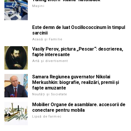
Mașini
Este demn de luat Oscillococcinum în timpul
sarcinii
Acasă și Familie
Vasily Perov, pictura „Pescar“: descrierea,
fapte interesante
Artă și divertisment
Samara Regiunea guvernator Nikolai
Merkushkin: biografie, realizări, premii și
fapte amuzante
Noutăți și Societate
Mobilier Organe de asamblare. accesorii de
conectare pentru mobila
Lipsă de farmec