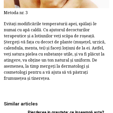
Metoda nr. 3
Evitați modificările temperaturii apei, spălați-le
numai cu apă caldă. Cu ajutorul decocturilor
terapeutice și a lotiunilor veți scăpa de roșeață.
Ștergeți-vă fața cu decoct de plante (mușețel, urzică,
calendula, menta, tei) și faceți loțiuni de la ei. Astfel,
veți satura pielea cu substanțe utile, și va fi plăcut la
atingere, va obține un ton natural și uniform. De
asemenea, la timp mergeți la dermatologi și
cosmetologi pentru a vă ajuta să vă păstrați
frumusețea și tinerețea.
Similar articles
Pierderea in greutate: ce înseamnă asta?