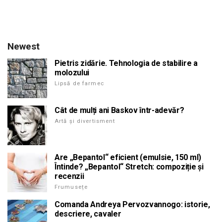
Newest
Pietris zidărie. Tehnologia de stabilire a
molozului
Lipsă de farmec
Cât de mulți ani Baskov într-adevăr?
Artă și divertisment
Are „Bepantol“ eficient (emulsie, 150 ml)
Întinde? „Bepantol“ Stretch: compoziție și
recenzii
Frumusețe
Comanda Andreya Pervozvannogo: istorie,
descriere, cavaler