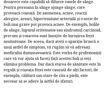
deoarece este capabilă să dilueze vasele de sânge.
Pentru persoana în sânge ajunge sânge, care
provoacă roșeață. De asemenea, acnee, reacții
alergice, arsuri, hipertensiune arterială și o serie de
boli mai grave pot provoca acnee. De exemplu, bolile
de sânge, lupusul eritematos sau sindromul carcinoid,
precum și rosaceea sunt însoțite de înroșirea feței
nesănătoase. De aceea, dacă aveți o apariție bruscă a
unui astfel de simptom, vă rugăm să vă adresați
medicului dumneavoastră. Este vorba de profesioniști
care vă vor ajuta să faceți față acestei boli și veți
elimina problema. Dar dacă starea de sănătate este în
regulă și roșeața feței este cauzată de alți factori, de
exemplu, căldură sau stare de rău a pielii, este
necesar să se adere la astfel de sfaturi.