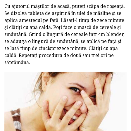
Cu ajutorul măștilor de acasă, puteți scăpa de roșeață.
Se dizolvă tableta de aspirină în ulei de măsline și se
aplică amestecul pe față. Lăsați-l timp de zece minute
și clătiți cu apă caldă. Poți face o mască de cereale și
smântână. Grind o lingură de cereale într-un blender,
se adaugă o lingură de smântână, se aplică pe față și
se lasă timp de cincisprezece minute. Clătiți cu apă
caldă. Repetați procedura de două sau trei ori pe
săptămână.