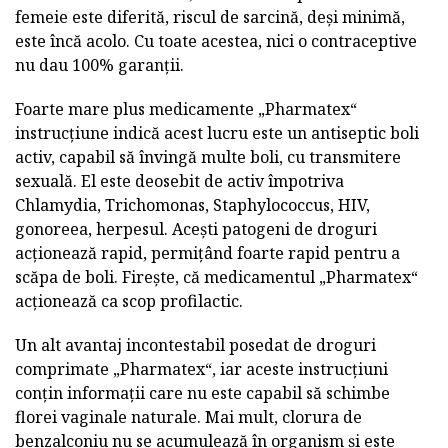
femeie este diferită, riscul de sarcină, deși minimă,
este încă acolo. Cu toate acestea, nici o contraceptive
nu dau 100% garanții.
Foarte mare plus medicamente „Pharmatex“
instrucțiune indică acest lucru este un antiseptic boli
activ, capabil să învingă multe boli, cu transmitere
sexuală. El este deosebit de activ împotriva
Chlamydia, Trichomonas, Staphylococcus, HIV,
gonoreea, herpesul. Acești patogeni de droguri
acționează rapid, permițând foarte rapid pentru a
scăpa de boli. Firește, că medicamentul „Pharmatex“
acționează ca scop profilactic.
Un alt avantaj incontestabil posedat de droguri
comprimate „Pharmatex“, iar aceste instrucțiuni
conțin informații care nu este capabil să schimbe
florei vaginale naturale. Mai mult, clorura de
benzalconiu nu se acumulează în organism și este