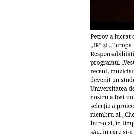
Petrov a lucrat c
„IR“ și „Europa 
Responsabilităț
programul „Vesti
recent, muzicia
devenit un stud
Universitatea d
nostru a fost un
selecție a proie
membru al „Chel
Într-o zi, în ti
său, în care și-a