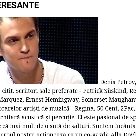
ERESANTE
Denis Petrov,
e citit. Scriitori sale preferate - Patrick Süskind,
 Marquez, Ernest Hemingway, Somerset Maugham
oarelor artiști de muzică - Regina, 50 Cent, 2Pac
chitară acustică și percuție. El este pasionat de s
că mai mult de o sută de salturi. Suntem încântaț
, eroul nostru acționează ca un co-gazdă Alla Dov