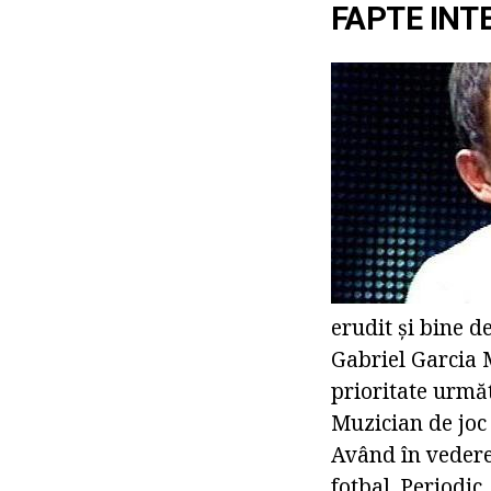
FAPTE INT
erudit și bine d
Gabriel Garcia
prioritate următ
Muzician de joc 
Având în vedere 
fotbal. Periodic