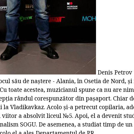
Denis Petrov 
Locul său de naștere - Alania, în Osetia de Nord, și
Cu toate acestea, muzicianul spune ca nu are nimi
cepția rândul corespunzător din pașaport. Chiar de
i la Vladikavkaz. Acolo și-a petrecut copilaria, a
 viitor a absolvit liceul №5. Apoi, el a devenit stu
urnalism SOGU. De asemenea, a studiat timp de un
 Acolo el a ales Departamentul de PR.