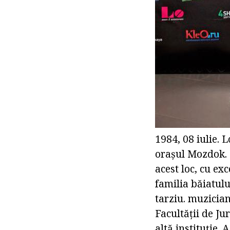
1984, 08 iulie. 
orașul Mozdok. 
acest loc, cu ex
familia băiatulu
tarziu. muzician
Facultății de J
altă instituție.