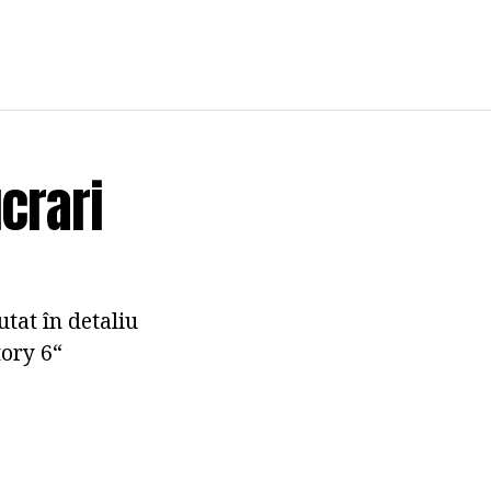
ucrari
utat în detaliu
tory 6“