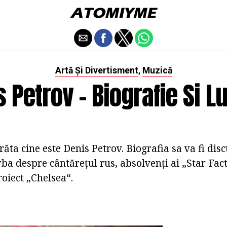
Artă Și Divertisment
Muzică
,
 Petrov - Biografie Si L
ăta cine este Denis Petrov. Biografia sa va fi disc
rba despre cântărețul rus, absolvenți ai „Star Fac
roiect „Chelsea“.