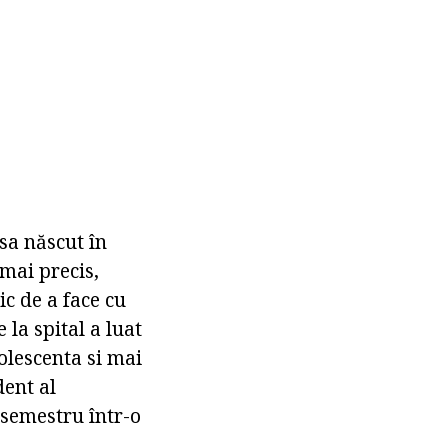
sa născut în
 mai precis,
c de a face cu
 la spital a luat
dolescenta si mai
dent al
 semestru într-o