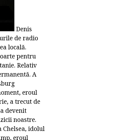
Denis
turile de radio
ea locală.
poarte pentru
tanie. Relativ
permanentă. A
sburg
 moment, eroul
ie, a trecut de
 a devenit
icii noastre.
n Chelsea, idolul
timp, eroul