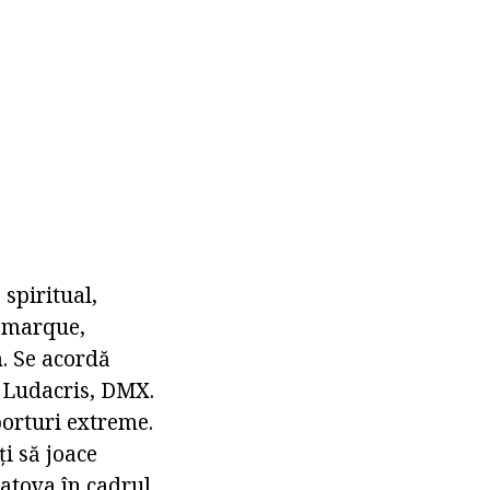
 spiritual,
 Remarque,
. Se acordă
, Ludacris, DMX.
porturi extreme.
i să joace
latova în cadrul