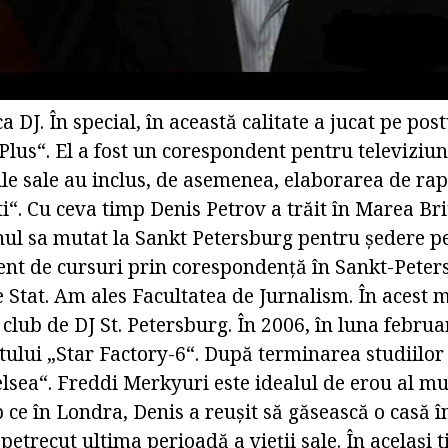
a DJ. În special, în această calitate a jucat pe pos
Plus“. El a fost un corespondent pentru televiziun
ile sale au inclus, de asemenea, elaborarea de ra
“. Cu ceva timp Denis Petrov a trăit în Marea Bri
nul sa mutat la Sankt Petersburg pentru ședere 
ent de cursuri prin corespondență în Sankt-Peter
e Stat. Am ales Facultatea de Jurnalism. În acest
 club de DJ St. Petersburg. În 2006, în luna februar
ctului „Star Factory-6“. După terminarea studiilor
sea“. Freddi Merkyuri este idealul de erou al muz
mp ce în Londra, Denis a reușit să găsească o casă î
 petrecut ultima perioadă a vieții sale. În același 