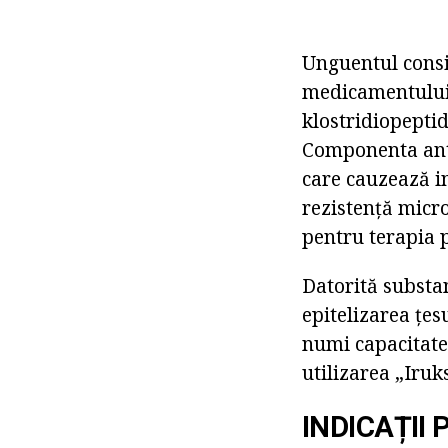
Unguentul consi
medicamentului
klostridiopeptid
Componenta anti
care cauzează in
rezistență micro
pentru terapia 
Datorită substa
epitelizarea țes
numi capacitatea
utilizarea „Iruk
INDICAȚII