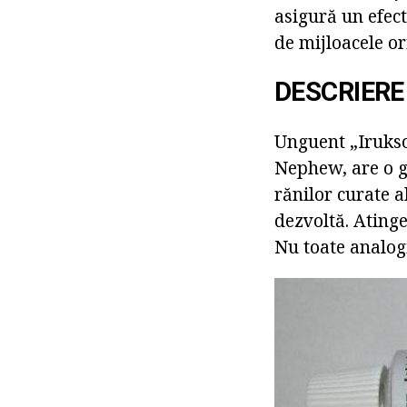
asigură un efec
de mijloacele ori
DESCRIERE
Unguent „Irukso
Nephew, are o g
rănilor curate al
dezvoltă. Ating
Nu toate analog