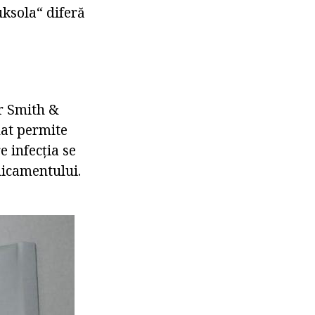
uksola“ diferă
r Smith &
nat permite
e infecția se
dicamentului.