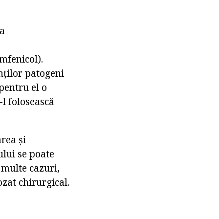
ia
mfenicol).
ților patogeni
pentru el o
-l folosească
rea și
ului se poate
 multe cazuri,
zat chirurgical.