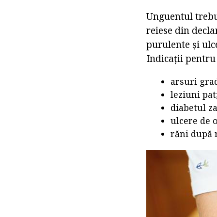
Unguentul trebu
reiese din decla
purulente și ul
Indicații pentru
arsuri grad
leziuni pat
diabetul z
ulcere de 
răni după 