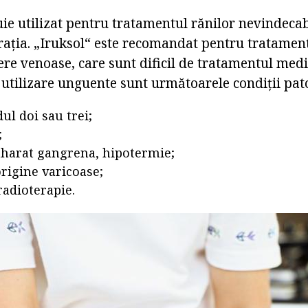
ie utilizat pentru tratamentul rănilor nevindeca
rația. „Iruksol“ este recomandat pentru tratament
cere venoase, care sunt dificil de tratamentul med
 utilizare unguente sunt următoarele condiții pat
ul doi sau trei;
;
aharat gangrena, hipotermie;
origine varicoase;
radioterapie.