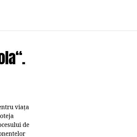
ola“.
entru viața
oteja
ocesului de
onentelor