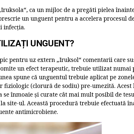
„Iruksola“, ca un mijloc de a pregăti pielea înaint
rescrie un unguent pentru a accelera procesul de 
 infecția.
ILIZAȚI UNGUENT?
ic pentru uz extern „Iruksol“ comentarii care su
omite un efect terapeutic, trebuie utilizat numai
iunea spune că unguentul trebuie aplicat pe zonele
ser fiziologic (clorură de sodiu) pre-umezită. Acest 
 se înmoaie și curate cât mai mult posibil de tesu
la site-ul. Această procedură trebuie efectuată în
uente antimicrobiene.