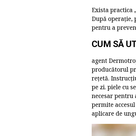
Exista practica 
După operație, p
pentru a preveni
CUM SĂ UT
agent Dermotrop
producătorul pr
rețetă. Instrucț
pe zi. piele cu 
necesar pentru a
permite accesul 
aplicare de ung