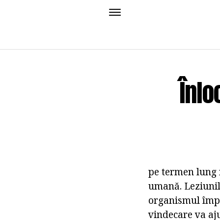
Înlo
pe termen lung 
umană. Leziunil
organismul împot
vindecare va aj