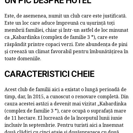
UN PIC DESPRE HOTEL
Este, de asemenea, numit un club care este justificată.
Este un loc care aduce împreună cu ușurință toți
membrii familiei, chiar și într-un astfel de loc minunat
ca „Kabardinka (complex de familie 3 *), care este
răspândit printre copaci verzi. Este abundența de pini
și creează un climat favorabil pentru îmbunătățirea în
toate domeniile.
CARACTERISTICI CHEIE
Acest club de familii aici a existat o lungă perioadă de
timp, dar, în 2015, a cunoscut o renovare completă. Din
cauza acestei astăzi a devenit mai vizitat „Kabardinka
(complex de familie 3 *), care ocupă o suprafață mare
de 11 hectare. El lucrează de la începutul lunii iunie
inclusiv în septembrie. Pentru turisti aici a însemnat
două clădiri cu cinci etaje și douăsprezece cu două