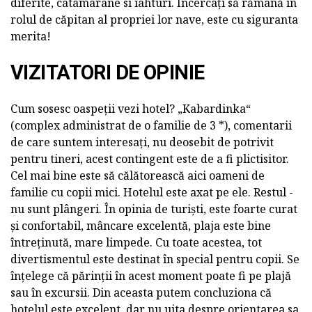
diferite, catamarane si iahturi. Încercați să rămână în
rolul de căpitan al propriei lor nave, este cu siguranta
merita!
VIZITATORI DE OPINIE
Cum sosesc oaspeții vezi hotel? „Kabardinka“
(complex administrat de o familie de 3 *), comentarii
de care suntem interesați, nu deosebit de potrivit
pentru tineri, acest contingent este de a fi plictisitor.
Cel mai bine este să călătorească aici oameni de
familie cu copii mici. Hotelul este axat pe ele. Restul -
nu sunt plângeri. În opinia de turiști, este foarte curat
și confortabil, mâncare excelentă, plaja este bine
întreținută, mare limpede. Cu toate acestea, tot
divertismentul este destinat în special pentru copii. Se
înțelege că părinții în acest moment poate fi pe plajă
sau în excursii. Din aceasta putem concluziona că
hotelul este excelent, dar nu uita despre orientarea sa