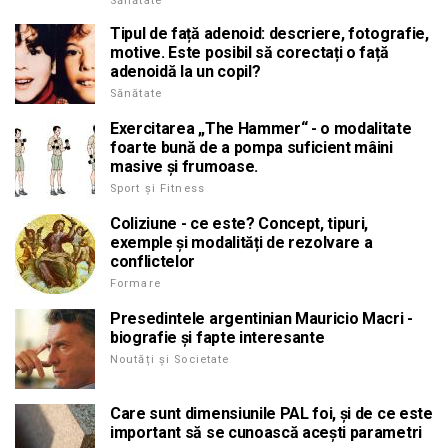
Sănătate
Tipul de față adenoid: descriere, fotografie,
motive. Este posibil să corectați o față
adenoidă la un copil?
Sănătate
Exercitarea „The Hammer“ - o modalitate
foarte bună de a pompa suficient mâini
masive și frumoase.
Sport și Fitness
Coliziune - ce este? Concept, tipuri,
exemple și modalități de rezolvare a
conflictelor
Formare
Presedintele argentinian Mauricio Macri -
biografie și fapte interesante
Noutăți și Societate
Care sunt dimensiunile PAL foi, și de ce este
important să se cunoască acești parametri