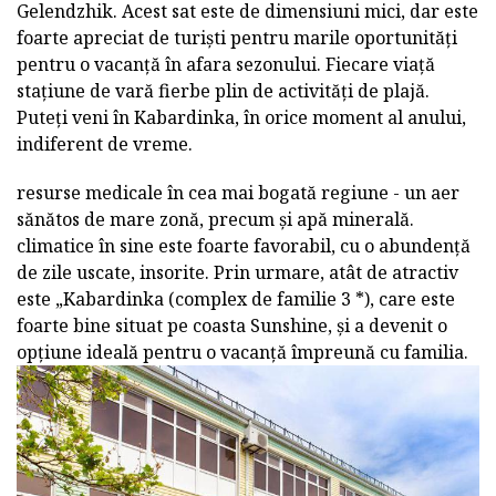
Gelendzhik. Acest sat este de dimensiuni mici, dar este
foarte apreciat de turiști pentru marile oportunități
pentru o vacanță în afara sezonului. Fiecare viață
stațiune de vară fierbe plin de activități de plajă.
Puteți veni în Kabardinka, în orice moment al anului,
indiferent de vreme.
resurse medicale în cea mai bogată regiune - un aer
sănătos de mare zonă, precum și apă minerală.
climatice în sine este foarte favorabil, cu o abundență
de zile uscate, insorite. Prin urmare, atât de atractiv
este „Kabardinka (complex de familie 3 *), care este
foarte bine situat pe coasta Sunshine, și a devenit o
opțiune ideală pentru o vacanță împreună cu familia.