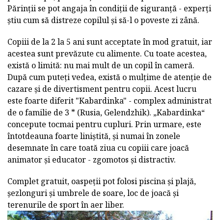
Părinții se pot angaja în condiții de siguranță - experți
știu cum să distreze copilul și să-l o poveste zi zână.
Copiii de la 2 la 5 ani sunt acceptate în mod gratuit, iar
acestea sunt prevăzute cu alimente. Cu toate acestea,
există o limită: nu mai mult de un copil în cameră.
După cum puteți vedea, există o mulțime de atenție de
cazare și de divertisment pentru copii. Acest lucru
este foarte diferit "Kabardinka" - complex administrat
de o familie de 3 * (Rusia, Gelendzhik). „Kabardinka“
concepute tocmai pentru cupluri. Prin urmare, este
întotdeauna foarte liniștită, și numai în zonele
desemnate în care toată ziua cu copiii care joacă
animator și educator - zgomotos și distractiv.
Complet gratuit, oaspeții pot folosi piscina și plajă,
șezlonguri și umbrele de soare, loc de joacă și
terenurile de sport în aer liber.