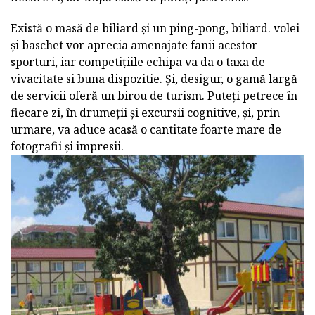
Există o masă de biliard și un ping-pong, biliard. volei
și baschet vor aprecia amenajate fanii acestor
sporturi, iar competițiile echipa va da o taxa de
vivacitate si buna dispozitie. Și, desigur, o gamă largă
de servicii oferă un birou de turism. Puteți petrece în
fiecare zi, în drumeții și excursii cognitive, și, prin
urmare, va aduce acasă o cantitate foarte mare de
fotografii și impresii.