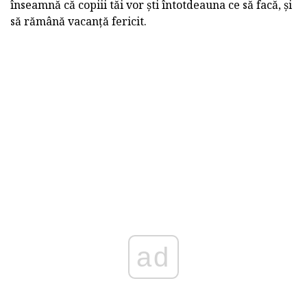
înseamnă că copiii tăi vor ști întotdeauna ce să facă, și
să rămână vacanță fericit.
ad