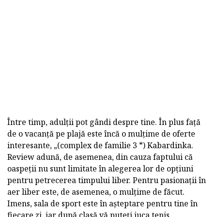
Între timp, adulții pot gândi despre tine. În plus față
de o vacanță pe plajă este încă o mulțime de oferte
interesante, „(complex de familie 3 *) Kabardinka.
Review adună, de asemenea, din cauza faptului că
oaspeții nu sunt limitate în alegerea lor de opțiuni
pentru petrecerea timpului liber. Pentru pasionații în
aer liber este, de asemenea, o mulțime de făcut.
Imens, sala de sport este în așteptare pentru tine în
fiecare zi, iar după clasă vă puteți juca tenis.