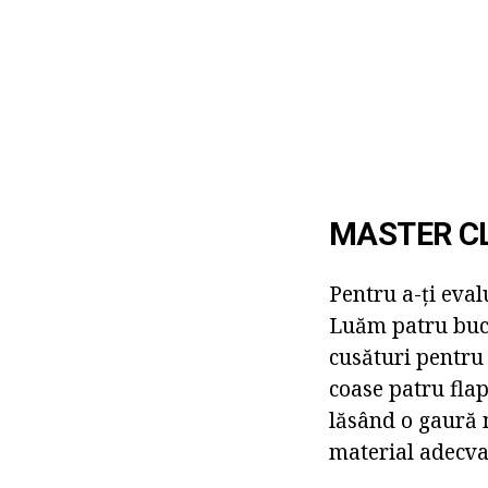
MASTER C
Pentru a-ți eval
Luăm patru bucăț
cusături pentru 
coase patru fla
lăsând o gaură 
material adecva