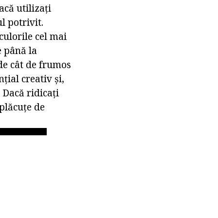
că utilizați
l potrivit.
culorile cel mai
e până la
 de cât de frumos
țial creativ și,
 Dacă ridicați
 plăcuțe de