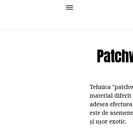
Patch
Tehnica "patchw
material diferit 
adesea efectuea
este de asemenea
și ușor exotic.