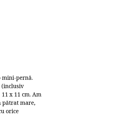
 o mini-pernă.
 (inclusiv
e 11 x 11 cm. Am
 pătrat mare,
cu orice