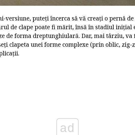
i-versiune, puteți încerca să vă creați o pernă d
l de clape poate fi mărit, însă în stadiul inițial 
e de forma dreptunghiulară. Dar, mai târziu, va f
seți clapeta unei forme complexe (prin oblic, zig-za
licații.
ad