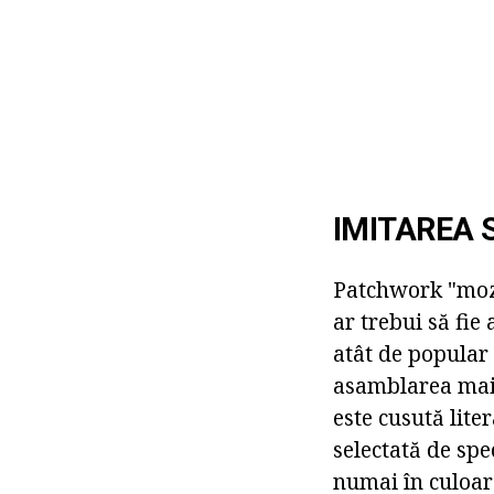
IMITAREA 
Patchwork "mozai
ar trebui să fie
atât de popular
asamblarea mai 
este cusută lite
selectată de spe
numai în culoare,