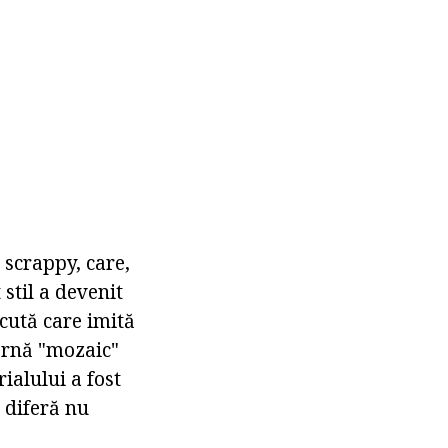
 scrappy, care,
 stil a devenit
cută care imită
ernă "mozaic"
ialului a fost
" diferă nu