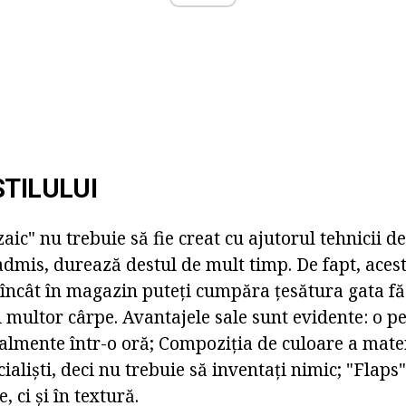
STILULUI
c" nu trebuie să fie creat cu ajutorul tehnicii de
 admis, durează destul de mult timp. De fapt, acest
 încât în magazin puteți cumpăra țesătura gata fă
multor cârpe. Avantajele sale sunt evidente: o p
ralmente într-o oră; Compoziția de culoare a mater
cialiști, deci nu trebuie să inventați nimic; "Flaps
 ci și în textură.