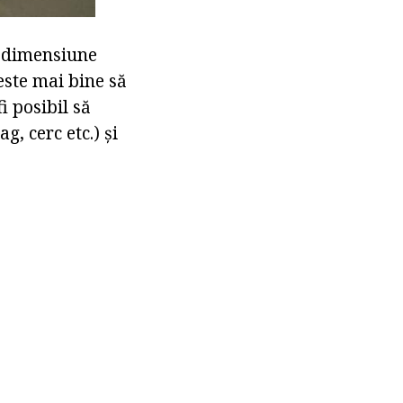
e dimensiune
este mai bine să
i posibil să
g, cerc etc.) și