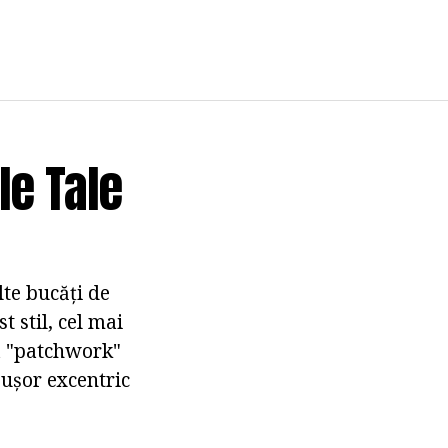
e Tale
lte bucăți de
t stil, cel mai
ca "patchwork"
 ușor excentric