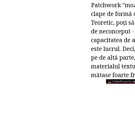
Patchwork "mozai
clape de formă c
Teoretic, poți s
de neconceput - n
capacitatea de a
este lucrul. Deci
pe de altă parte
materialul textu
mătase foarte f