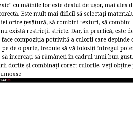
c" cu mâinile lor este destul de ușor, mai ales da
orectă. Este mult mai dificil să selectați materialu
ă iei orice țesătură, să combini texturi, să combini 
u există restricții stricte. Dar, în practică, este d
 face compoziția potrivită a culorii care depinde
, pe de o parte, trebuie să vă folosiți întregul poten
, să încercați să rămâneți în cadrul unui bun gust.
rii dorite și combinați corect culorile, veți obține
rumoase.