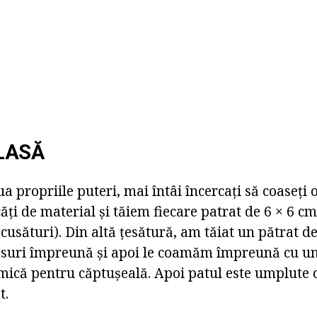
LASĂ
ua propriile puteri, mai întâi încercați să coaseți
i de material și tăiem fiecare patrat de 6 × 6 cm
cusături). Din altă țesătură, am tăiat un pătrat d
psuri împreună și apoi le coamăm împreună cu un
mică pentru căptușeală. Apoi patul este umplute 
t.