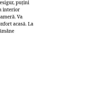
esigur, puțini
 interior
 cameră. Va
onfort acasă. La
 rămâne