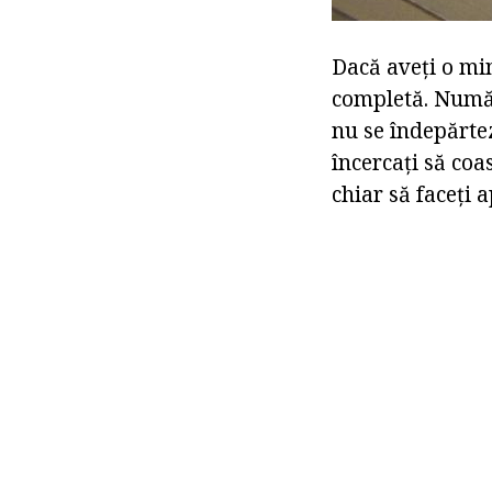
Dacă aveți o min
completă. Număru
nu se îndepărtez
încercați să coa
chiar să faceți ap