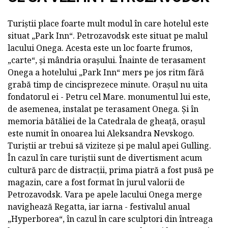
Turiștii place foarte mult modul în care hotelul este
situat „Park Inn“. Petrozavodsk este situat pe malul
lacului Onega. Acesta este un loc foarte frumos,
„carte“, și mândria orașului. Înainte de terasament
Onega a hotelului „Park Inn“ mers pe jos ritm fără
grabă timp de cincisprezece minute. Orașul nu uita
fondatorul ei - Petru cel Mare. monumentul lui este,
de asemenea, instalat pe terasament Onega. Și în
memoria bătăliei de la Catedrala de gheață, orașul
este numit în onoarea lui Aleksandra Nevskogo.
Turiștii ar trebui să viziteze și pe malul apei Gulling.
În cazul în care turiștii sunt de divertisment acum
cultură parc de distracții, prima piatră a fost pusă pe
magazin, care a fost format în jurul valorii de
Petrozavodsk. Vara pe apele lacului Onega merge
navighează Regatta, iar iarna - festivalul anual
„Hyperborea“, în cazul în care sculptori din întreaga