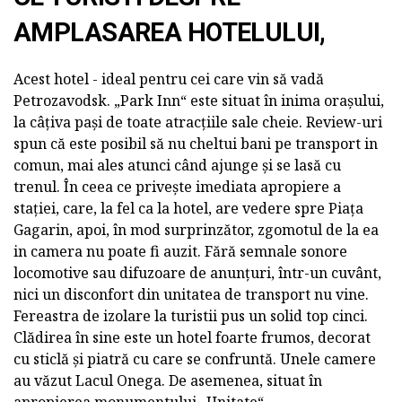
AMPLASAREA HOTELULUI,
Acest hotel - ideal pentru cei care vin să vadă
Petrozavodsk. „Park Inn“ este situat în inima orașului,
la câțiva pași de toate atracțiile sale cheie. Review-uri
spun că este posibil să nu cheltui bani pe transport in
comun, mai ales atunci când ajunge și se lasă cu
trenul. În ceea ce privește imediata apropiere a
stației, care, la fel ca la hotel, are vedere spre Piața
Gagarin, apoi, în mod surprinzător, zgomotul de la ea
in camera nu poate fi auzit. Fără semnale sonore
locomotive sau difuzoare de anunțuri, într-un cuvânt,
nici un disconfort din unitatea de transport nu vine.
Fereastra de izolare la turistii pus un solid top cinci.
Clădirea în sine este un hotel foarte frumos, decorat
cu sticlă și piatră cu care se confruntă. Unele camere
au văzut Lacul Onega. De asemenea, situat în
apropierea monumentului „Unitate“.