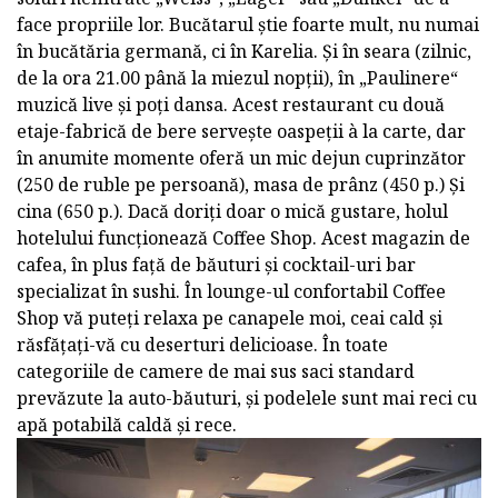
face propriile lor. Bucătarul știe foarte mult, nu numai
în bucătăria germană, ci în Karelia. Și în seara (zilnic,
de la ora 21.00 până la miezul nopții), în „Paulinere“
muzică live și poți dansa. Acest restaurant cu două
etaje-fabrică de bere servește oaspeții à la carte, dar
în anumite momente oferă un mic dejun cuprinzător
(250 de ruble pe persoană), masa de prânz (450 p.) Și
cina (650 p.). Dacă doriți doar o mică gustare, holul
hotelului funcționează Coffee Shop. Acest magazin de
cafea, în plus față de băuturi și cocktail-uri bar
specializat în sushi. În lounge-ul confortabil Coffee
Shop vă puteți relaxa pe canapele moi, ceai cald și
răsfățați-vă cu deserturi delicioase. În toate
categoriile de camere de mai sus saci standard
prevăzute la auto-băuturi, și podelele sunt mai reci cu
apă potabilă caldă și rece.