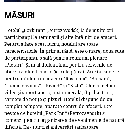
MĂSURI
Hotelul „Park Inn“ (Petrozavodsk) ia de multe ori
participanții la seminarii și alte întâlniri de afaceri.
Pentru a face acest lucru, hotelul are toate
caracteristicile. În primul rând, este o mare, două sute
de participanți, o sală pentru reuniuni plenare
„Pietari“. Și în al doilea rând, pentru serviciile de
afaceri a oferit cinci clădiri la pătrat. Acesta camere
pentru întâlniri de afaceri "Ruskeala", "Balaam",
"Gumarnavolok", "Kivach" și "Kizhi". Chiria include
video și suport audio, apă minerală, flipchart-uri,
carnete de notițe și pixuri. Hotelul dispune de un
complet echipate, aparate centru de afaceri. Este
nevoie de hotelul „Park Inn“ (Petrozavodsk) și
comenzi pentru organizarea de evenimente de natură
diferită. Ea - nunți și aniversări sărbătoare.