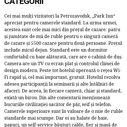
CATEGORII
Cei mai mulți vizitatori la Petrozavodsk, „Park Inn“
apreciat pentru camerele standard. La urma urmei,
acestea sunt cele mai mici din prețul de cazare: patru
și jumătate de mii de ruble pentru o singură cameră
de cazare și 5500 cazare pentru două persoane. Prețul
include micul dejun. Standard este un dormitor
confortabil cu baie alăturată, care are o cabină de duș.
Camera are un TV cu ecran plat și controlul climei de
design modern. Peste tot hotelul operează o rețea Wi-
Fi rapid și, cel mai important, gratuit. Hotelul rezolva
adesea participanții la seminarii și alte întâlniri de
afaceri. De aceea, în fiecare cameră, chiar și standard,
există un birou. Din alte comentarii menționează
bucuriile civilizației uscător de păr, seif și telefon.
Camerele superioare sunt în valoare de o mie de ruble
standarde mai scumpe. Dar ei au halate de baie,
papuci, un self-service băuturi calde, fier și masă de