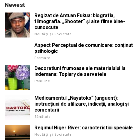
Newest
Regizat de Antuan Fukua: biografia,
filmografia. „Shooter“ și alte filme bine-
cunoscute
Noutăți și Societate
Aspect Perceptual de comunicare: conținut
psihologic
Formare
Decoratiuni frumoase ale materialului la
indemana: Topiary de servetele
Pasiune
Medicamentul „Nayatoks“ (unguent):
instrucțiuni de utilizare, indicații, analogi și
comentarii
Sănătate
Regimul Niger River: caracteristici speciale
Noutăți și Societate