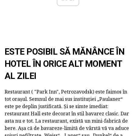
ESTE POSIBIL SĂ MĂNÂNCE ÎN
HOTEL ÎN ORICE ALT MOMENT
AL ZILEI
Restaurant ( "Park Inn", Petrozavodsk) este faimos în
tot orașul. Semnul de mai sus instituției „Paulaner“
este pe deplin justificată. Și se simte imediat:
restaurant Hall este decorat în stil bavarez clasic. Dar
asta nu e tot. La restaurant, există un mini-fabrică de
bere. Așa că de bavareze-limită de vârstă vă va aduce
soiuri nefiltrate „Weiss“, „Lager“ sau „Dunkel“ de a