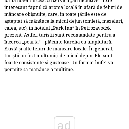
lor la hotel turcesc cu servicii „all inclusive“. Este
interesant faptul că aroma locală în afară de feluri de
mâncare obișnuite, care, în toate țările este de
așteptat să mănânce la micul dejun (omletă, mezeluri,
cafea, etc), în hotelul „Park Inn“ în Petrozavodsk
prezent. Astfel, turiștii sunt recomandate pentru a
încerca „poarta“ - plăcinte Karelia cu umplutură.
Există și alte feluri de mâncare locale. În general,
turiștii au fost mulțumiți de micul dejun. Ele sunt
foarte consistente și gustoase. Un format bufet vă
permite să mănânce o multime.
ad