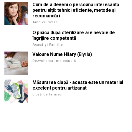
Cum de a deveni o persoană interesantă
pentru alții: tehnici eficiente, metode și
recomandări
Auto-cultivare
O pisică după sterilizare are nevoie de
îngrijire competentă
Acasă și Familie
Valoare Nume Hilary (Elyria)
Dezvoltarea intelectuală
Măsurarea clapă - acesta este un material
excelent pentru artizanat
Lipsă de farmec