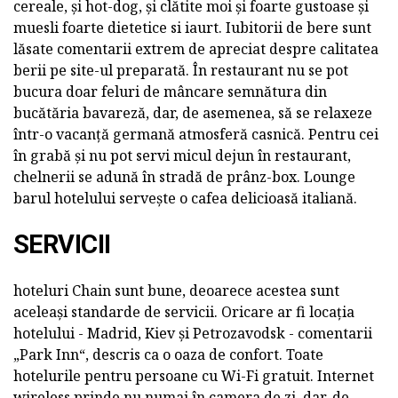
cereale, și hot-dog, și clătite moi și foarte gustoase și
muesli foarte dietetice si iaurt. Iubitorii de bere sunt
lăsate comentarii extrem de apreciat despre calitatea
berii pe site-ul preparată. În restaurant nu se pot
bucura doar feluri de mâncare semnătura din
bucătăria bavareză, dar, de asemenea, să se relaxeze
într-o vacanță germană atmosferă casnică. Pentru cei
în grabă și nu pot servi micul dejun în restaurant,
chelnerii se adună în stradă de prânz-box. Lounge
barul hotelului servește o cafea delicioasă italiană.
SERVICII
hoteluri Chain sunt bune, deoarece acestea sunt
aceleași standarde de servicii. Oricare ar fi locația
hotelului - Madrid, Kiev și Petrozavodsk - comentarii
„Park Inn“, descris ca o oaza de confort. Toate
hotelurile pentru persoane cu Wi-Fi gratuit. Internet
wireless prinde nu numai în camera de zi, dar, de