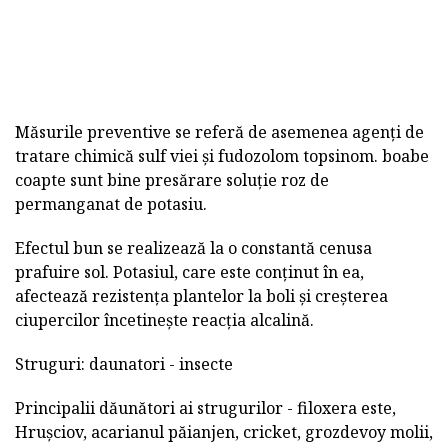
Măsurile preventive se referă de asemenea agenți de
tratare chimică sulf viei și fudozolom topsinom. boabe
coapte sunt bine presărare soluție roz de
permanganat de potasiu.
Efectul bun se realizează la o constantă cenusa
prafuire sol. Potasiul, care este conținut în ea,
afectează rezistența plantelor la boli și creșterea
ciupercilor încetinește reacția alcalină.
Struguri: daunatori - insecte
Principalii dăunători ai strugurilor - filoxera este,
Hrușciov, acarianul păianjen, cricket, grozdevoy molii,