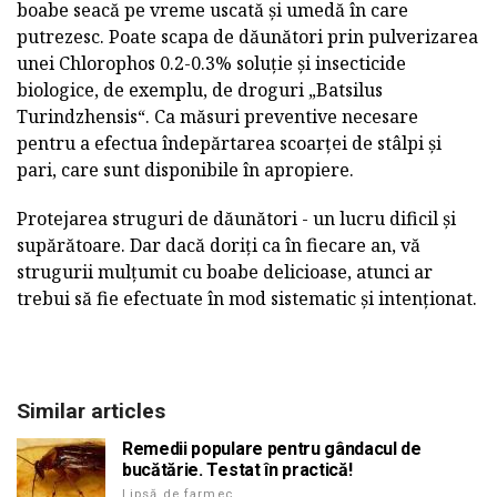
boabe seacă pe vreme uscată și umedă în care
putrezesc. Poate scapa de dăunători prin pulverizarea
unei Chlorophos 0.2-0.3% soluție și insecticide
biologice, de exemplu, de droguri „Batsilus
Turindzhensis“. Ca măsuri preventive necesare
pentru a efectua îndepărtarea scoarței de stâlpi și
pari, care sunt disponibile în apropiere.
Protejarea struguri de dăunători - un lucru dificil și
supărătoare. Dar dacă doriți ca în fiecare an, vă
strugurii mulțumit cu boabe delicioase, atunci ar
trebui să fie efectuate în mod sistematic și intenționat.
Similar articles
Remedii populare pentru gândacul de
bucătărie. Testat în practică!
Lipsă de farmec