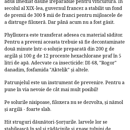
adus imediat daune ireparabile pentru viticultura. În
secolul al XIX-lea, guvernul francez a stabilit un fond
de premii de 300 $ mii de franci pentru mijloacele de
a distruge filoxeră. Dar până acum nu a fost găsit.
Phylloxera este transferat adesea cu material săditor.
Pentru a preveni aceasta trebuie să fie decontaminate
două minute într-o soluție preparată din 200 g de
argilă și 100 g de 12 procente hexachlorane praf în 5
litri de apă. Adecvate ca insecticide: DI-68, "Rogor"
danadim, fosfamida "Aktelik" și altele.
Patrunjelul este un instrument de prevenire. Pentru a
pune în via nevoie de cât mai mult posibil!
Pe solurile nisipoase, filoxera nu se dezvolta, și nămol
și argilă - foarte slab.
Hit struguri dăunători-Șorțurile. larvele lor se
stabilească în sol și rădăcinile și gnaw tulpini de