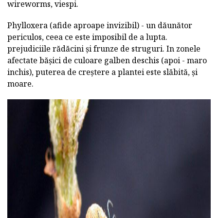
wireworms, viespi.
Phylloxera (afide aproape invizibil) - un dăunător
periculos, ceea ce este imposibil de a lupta.
prejudiciile rădăcini și frunze de struguri. In zonele
afectate bășici de culoare galben deschis (apoi - maro
inchis), puterea de creștere a plantei este slăbită, și
moare.