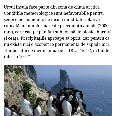
Ursul Insula face parte din zona de climă arctică.
Condițiile meteorologice sunt nefavorabile pentru
ședere permanentă. Pe insula umiditate relativă
ridicată, un număr mare de precipitații anuale (2000
mm), care cad pe pământ sub formă de ploaie, burniță
și ceață. Precipitațiile aproape sa oprit, dar pentru că
nu există nici o acoperire permanentă de zăpadă aici.
Temperaturile medii ianuarie - -18 ... -15 ° C, în lunile
iulie - +10 ° C