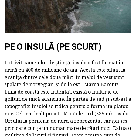
PE O INSULĂ (PE SCURT)
Potrivit oamenilor de știință, insula a fost format în
urmă cu 400 de milioane de ani. Acesta este situat la
granița dintre cele două mări: în malul de vest sunt
spălate de norvegian, și de la est - Marea Barents.
Linia de coastă este indentat, există o mulțime de
golfuri de mică adâncime. În partea de sud și sud-est a
topografiei insulei se ridica pentru a forma un platou
mic. Cel mai înalt punct - Muntele Urd (535 m). Insula
Ursului la periferia de nord a reprezentat campii ses
prin care curge un număr mare de râuri mici. Există o
mulțime de lacuri și fluxuri. Toate acestea sunt de