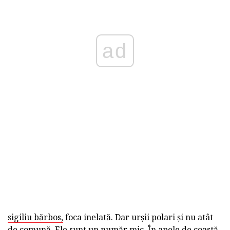
ad
sigiliu bărbos,
foca inelată. Dar urșii polari și nu atât
de comună. Ele sunt un număr mic. În apele de coastă,