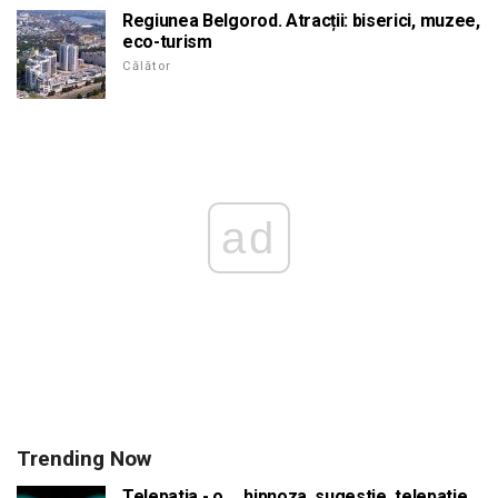
Regiunea Belgorod. Atracții: biserici, muzee,
eco-turism
Călător
ad
Trending Now
Telepatia - o ... hipnoza, sugestie, telepatie,