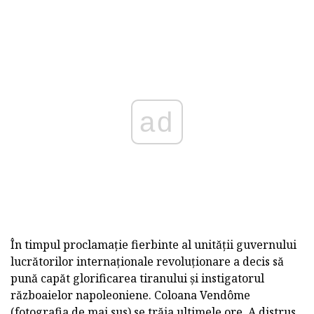
ad
În timpul proclamație fierbinte al unității guvernului
lucrătorilor internaționale revoluționare a decis să
pună capăt glorificarea tiranului și instigatorul
războaielor napoleoniene. Coloana Vendôme
(fotografia de mai sus) se trăia ultimele ore. A distrus