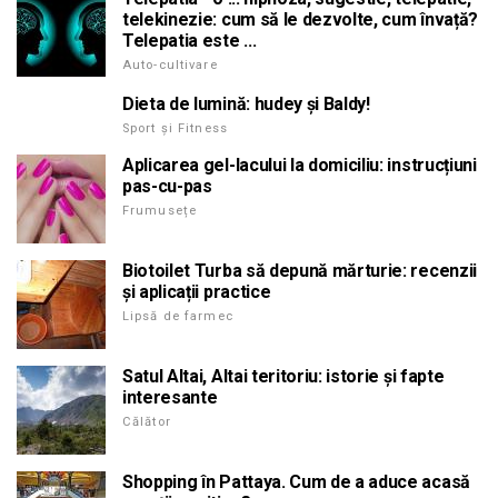
telekinezie: cum să le dezvolte, cum învață?
Telepatia este ...
Auto-cultivare
Dieta de lumină: hudey și Baldy!
Sport și Fitness
Aplicarea gel-lacului la domiciliu: instrucțiuni
pas-cu-pas
Frumusețe
Biotoilet Turba să depună mărturie: recenzii
și aplicații practice
Lipsă de farmec
Satul Altai, Altai teritoriu: istorie și fapte
interesante
Călător
Shopping în Pattaya. Cum de a aduce acasă