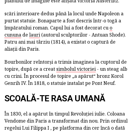
planului de imagine este afișată victoria Austerlitz.
scări interioare dedus până la locul unde Napoleon a
purtat statuie. Bonaparte a fost descris într-o togă a
împăratului roman. Capul lui a fost decorat cu
o
cununa
de
lauri
(autorul sculptorilor - Antuan Shode).
Patru ani mai târziu (1814), a existat o captură de
aliații din Paris.
Bourbonilor reîntorși a trimis imaginea la cuptorul de
topire, după ce a creat
simbolul victoriei
- un steag alb
cu crini. În procesul de topire „a apărut“ bronz Korol
Genrih IV. În 1818, o statuie instalat pe Pont Neuf.
SCOALĂ-TE RASA UMANĂ
În 1830, el a apărut în timpul Revoluției iulie. Coloana
Vendome din Paris a transformat din nou. Prin ordinul
regelui Lui Filippa I , pe platforma din cer încă o dată