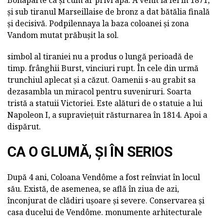
Bonaparte ca și cum ar privi apa. A venit la fel în 1871,
și sub tiranul Marseillaise de bronz a dat bătălia finală
și decisivă. Podpilennaya la baza coloanei și zona
Vandom mutat prăbușit la sol.
simbol al tiraniei nu a produs o lungă perioadă de
timp. frânghii Burst, vinciuri rupt. În cele din urmă
trunchiul aplecat și a căzut. Oamenii s-au grabit sa
dezasambla un miracol pentru suveniruri. Soarta
tristă a statuii Victoriei. Este alături de o statuie a lui
Napoleon I, a supraviețuit răsturnarea în 1814. Apoi a
dispărut.
CA O GLUMĂ, ȘI ÎN SERIOS
După 4 ani, Coloana Vendôme a fost reînviat în locul
său. Există, de asemenea, se află în ziua de azi,
înconjurat de clădiri ușoare și severe. Conservarea și
casa ducelui de Vendôme. monumente arhitecturale