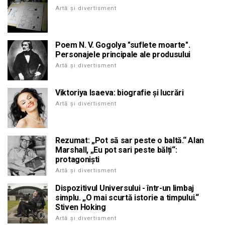
Artă și divertisment
Poem N. V. Gogolya "suflete moarte".
Personajele principale ale produsului
Artă și divertisment
Viktoriya Isaeva: biografie și lucrări
Artă și divertisment
Rezumat: „Pot să sar peste o baltă.“ Alan
Marshall, „Eu pot sari peste bălți“:
protagoniști
Artă și divertisment
Dispozitivul Universului - într-un limbaj
simplu. „O mai scurtă istorie a timpului.“
Stiven Hoking
Artă și divertisment