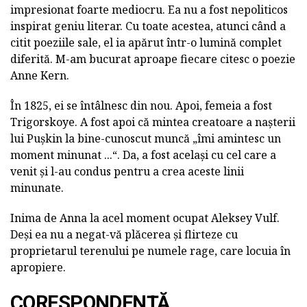
impresionat foarte mediocru. Ea nu a fost nepoliticos
inspirat geniu literar. Cu toate acestea, atunci când a
citit poeziile sale, el ia apărut într-o lumină complet
diferită. M-am bucurat aproape fiecare citesc o poezie
Anne Kern.
În 1825, ei se întâlnesc din nou. Apoi, femeia a fost
Trigorskoye. A fost apoi că mintea creatoare a nașterii
lui Pușkin la bine-cunoscut muncă „îmi amintesc un
moment minunat ...“. Da, a fost același cu cel care a
venit și l-au condus pentru a crea aceste linii
minunate.
Inima de Anna la acel moment ocupat Aleksey Vulf.
Deși ea nu a negat-vă plăcerea și flirteze cu
proprietarul terenului pe numele rage, care locuia în
apropiere.
CORESPONDENȚĂ