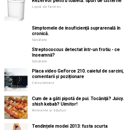
Rezervor pentru toaletă. tipuri de cisterne
Lipsă de farmec
Simptomele de insuficiență suprarenală în
cronică.
Sănătate
Streptococcus detectat într-un frotiu - ce
înseamnă?
Sănătate
Placa video GeForce 210. caietul de sarcini,
comentarii și poziționare
Calculatoare
Cum de a găti pipotă de pui. Tocăniță? Juicy.
shish kebab? Uimitor!
Alimente și băuturi
Tendințele modei 2013: fusta scurta