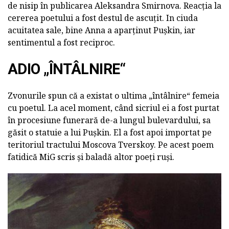
de nisip în publicarea Aleksandra Smirnova. Reacția la
cererea poetului a fost destul de ascuțit. In ciuda
acuitatea sale, bine Anna a aparținut Pușkin, iar
sentimentul a fost reciproc.
ADIO „ÎNTÂLNIRE“
Zvonurile spun că a existat o ultima „întâlnire“ femeia
cu poetul. La acel moment, când sicriul ei a fost purtat
în procesiune funerară de-a lungul bulevardului, sa
găsit o statuie a lui Pușkin. El a fost apoi importat pe
teritoriul tractului Moscova Tverskoy. Pe acest poem
fatidică MiG scris și baladă altor poeți ruși.