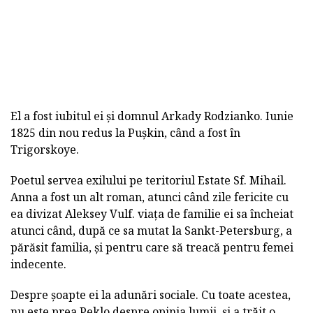
El a fost iubitul ei și domnul Arkady Rodzianko. Iunie
1825 din nou redus la Pușkin, când a fost în
Trigorskoye.
Poetul servea exilului pe teritoriul Estate Sf. Mihail.
Anna a fost un alt roman, atunci când zile fericite cu
ea divizat Aleksey Vulf. viața de familie ei sa încheiat
atunci când, după ce sa mutat la Sankt-Petersburg, a
părăsit familia, și pentru care să treacă pentru femei
indecente.
Despre șoapte ei la adunări sociale. Cu toate acestea,
nu este prea Peklo despre opinia lumii, și a trăit o