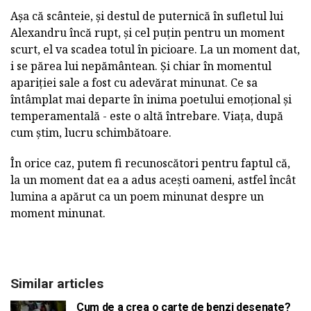
Așa că scânteie, și destul de puternică în sufletul lui
Alexandru încă rupt, și cel puțin pentru un moment
scurt, el va scadea totul în picioare. La un moment dat,
i se părea lui nepământean. Și chiar în momentul
apariției sale a fost cu adevărat minunat. Ce sa
întâmplat mai departe în inima poetului emoțional și
temperamentală - este o altă întrebare. Viața, după
cum știm, lucru schimbătoare.
În orice caz, putem fi recunoscători pentru faptul că,
la un moment dat ea a adus acești oameni, astfel încât
lumina a apărut ca un poem minunat despre un
moment minunat.
Similar articles
Cum de a crea o carte de benzi desenate?