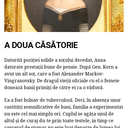
A DOUA CĂSĂTORIE
Datorită poziției solide a soțului decedat, Anna
datorate prestații bune de pensie. După Gen. Kern a
avut un alt soț, care a fost Alexander Markov-
Vingranovsky. De dragul vieții oficiale cu el o femeie
donează banii primiți de către ei ca o văduvă.
Ea a fost bolnav de tuberculoză. Deci, în absența unor
cantități semnificative de bani, familia a experimentat
nu este cel mai simplu ori. Cuplul se agăța unul de
altul și de curaj du-te prin toate testele, in timp ce
cancerul de stomac nu este luat departe de lumea lui