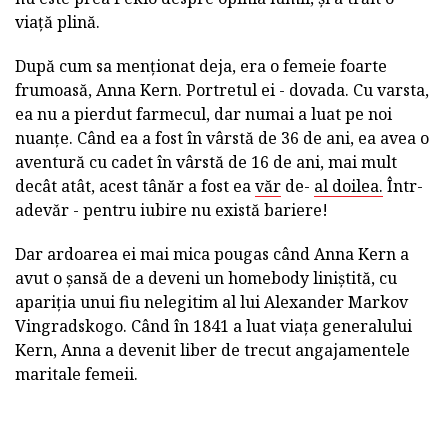
viață plină.
După cum sa menționat deja, era o femeie foarte
frumoasă, Anna Kern. Portretul ei - dovada. Cu varsta,
ea nu a pierdut farmecul, dar numai a luat pe noi
nuanțe. Când ea a fost în vârstă de 36 de ani, ea avea o
aventură cu cadet în vârstă de 16 de ani, mai mult
decât atât, acest tânăr a fost ea
văr
de-
al doilea.
Într-
adevăr - pentru iubire nu există bariere!
Dar ardoarea ei mai mica pougas când Anna Kern a
avut o șansă de a deveni un homebody liniștită, cu
apariția unui fiu nelegitim al lui Alexander Markov
Vingradskogo. Când în 1841 a luat viața generalului
Kern, Anna a devenit liber de trecut angajamentele
maritale femeii.