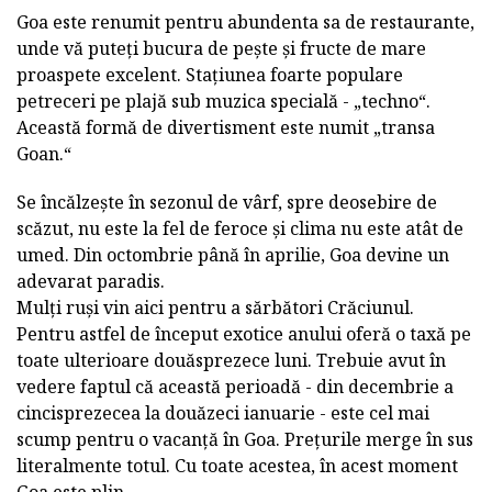
Goa este renumit pentru abundenta sa de restaurante,
unde vă puteți bucura de pește și fructe de mare
proaspete excelent. Stațiunea foarte populare
petreceri pe plajă sub muzica specială - „techno“.
Această formă de divertisment este numit „transa
Goan.“
Se încălzește în sezonul de vârf, spre deosebire de
scăzut, nu este la fel de feroce și clima nu este atât de
umed. Din octombrie până în aprilie, Goa devine un
adevarat paradis.
Mulți ruși vin aici pentru a sărbători Crăciunul.
Pentru astfel de început exotice anului oferă o taxă pe
toate ulterioare douăsprezece luni. Trebuie avut în
vedere faptul că această perioadă - din decembrie a
cincisprezecea la douăzeci ianuarie - este cel mai
scump pentru o vacanță în Goa. Prețurile merge în sus
literalmente totul. Cu toate acestea, în acest moment