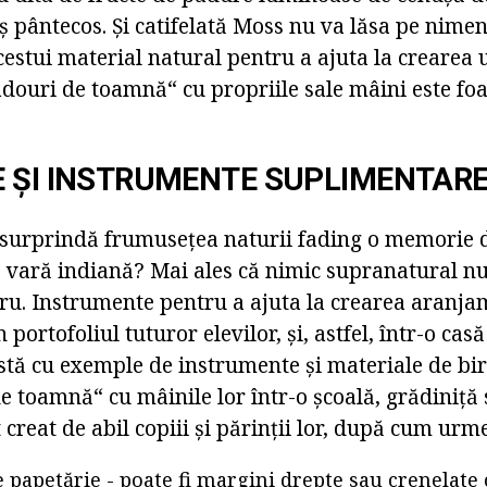
 pântecos. Și catifelată Moss nu va lăsa pe nimeni
cestui material natural pentru a ajuta la crearea
douri de toamnă“ cu propriile sale mâini este foa
 ȘI INSTRUMENTE SUPLIMENTAR
 surprindă frumusețea naturii fading o memorie d
e vară indiană? Mai ales că nimic supranatural nu
cru. Instrumente pentru a ajuta la crearea aranja
n portofoliul tuturor elevilor, și, astfel, într-o cas
listă cu exemple de instrumente și materiale de bi
 toamnă“ cu mâinile lor într-o școală, grădiniță 
t creat de abil copiii și părinții lor, după cum urm
e papetărie - poate fi margini drepte sau crenelate