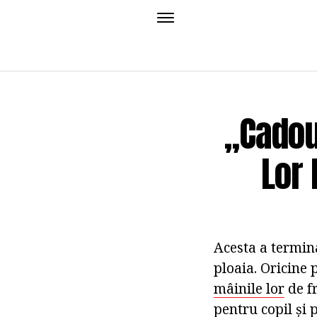
„Cadou
Lor 
Acesta a termina
ploaia. Oricine
mâinile lor
de fr
pentru copil și 