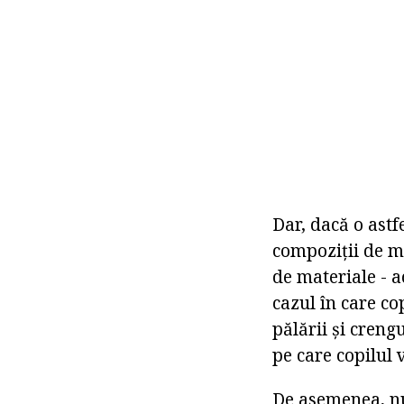
Dar, dacă o astf
compoziții de m
de materiale - a
cazul în care co
pălării și cren
pe care copilul 
De asemenea, nu