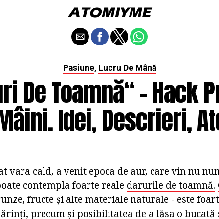
Pasiune
Lucru De Mână
,
ri De Toamnă“ - Hack Pr
Mâini. Idei, Descrieri, At
t vara cald, a venit epoca de aur, care vin nu num
 poate contempla foarte reale
darurile de toamnă.
unze, fructe și alte materiale naturale - este foart
părinți, precum și posibilitatea de a lăsa o bucată