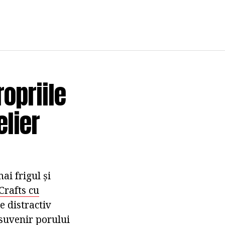
opriile
elier
ai frigul și
Crafts cu
e distractiv
 suvenir porului