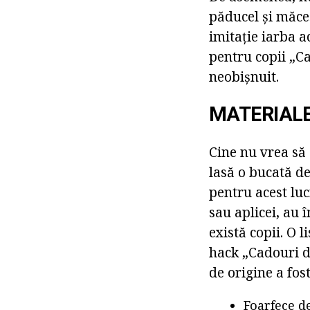
păducel și măceș
imitație iarba a
pentru copii „Ca
neobișnuit.
MATERIALE
Cine nu vrea să
lasă o bucată d
pentru acest lu
sau aplicei, au î
există copii. O 
hack „Cadouri de
de origine a fos
Foarfece d