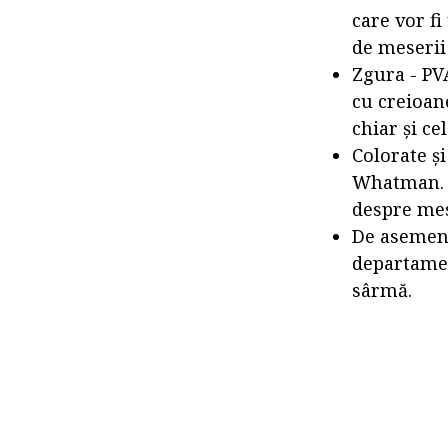
care vor fi
de meserii
Zgura - PVA
cu creioane
chiar și ce
Colorate și
Whatman. N
despre mes
De asemene
departament
sârmă.