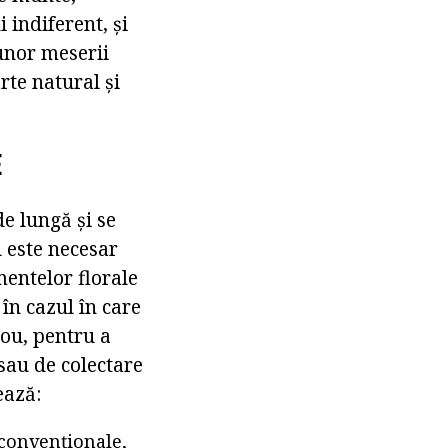
 indiferent, și
 unor meserii
rte natural și
E
e lungă și se
 este necesar
mentelor florale
ă în cazul în care
rou, pentru a
sau de colectare
ează:
 convenționale,