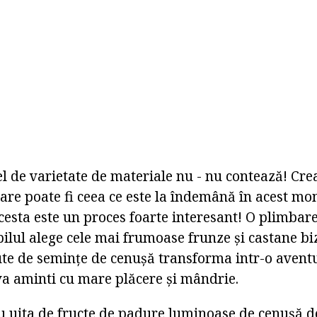
el de varietate de materiale nu - nu contează! Cre
are poate fi ceea ce este la îndemână în acest mo
cesta este un proces foarte interesant! O plimbare
pilul alege cele mai frumoase frunze și castane biz
gute de semințe de cenușă transforma intr-o avent
va aminti cu mare plăcere și mândrie.
 uita de fructe de padure luminoase de cenușă d