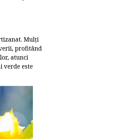
tizanat. Mulți
verii, profitând
or, atunci
i verde este