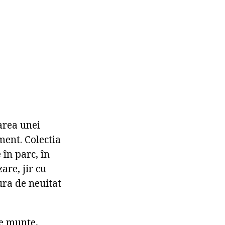
area unei
ment. Colectia
 în parc, în
are, jir cu
ura de neuitat
e munte,