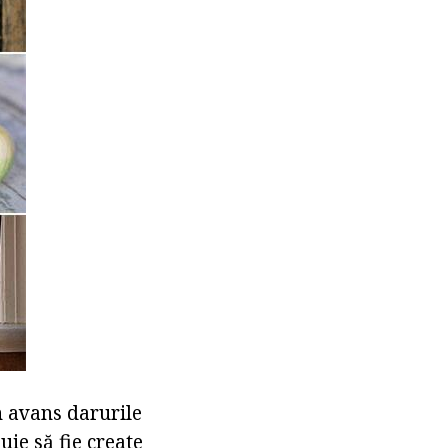
n avans darurile
ie să fie create