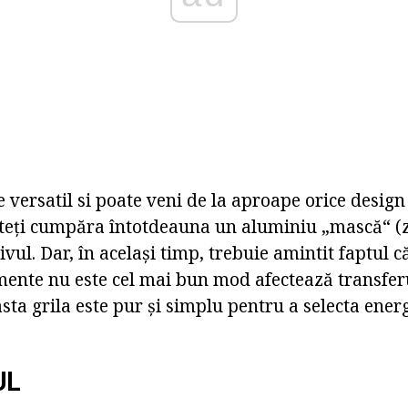
 versatil si poate veni de la aproape orice design i
uteți cumpăra întotdeauna un aluminiu „mască“ (z
ivul. Dar, în același timp, trebuie amintit faptul c
umente nu este cel mai bun mod afectează transfer
asta grila este pur și simplu pentru a selecta energ
UL