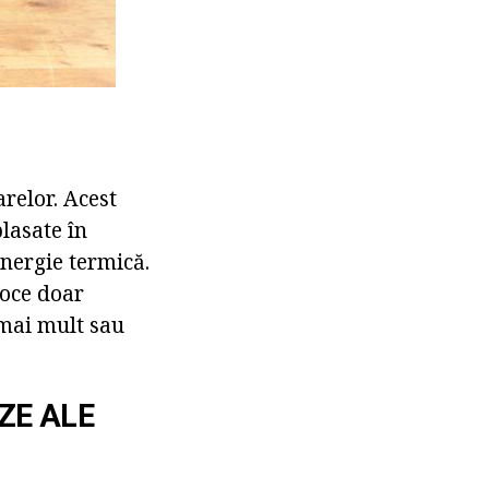
arelor. Acest
lasate în
energie termică.
loce doar
 mai mult sau
ZE ALE