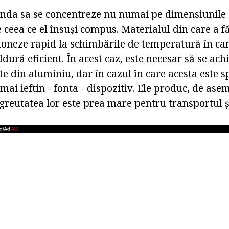
nda sa se concentreze nu numai pe dimensiunile d
de ceea ce el însuși compus. Materialul din care a f
ționeze rapid la schimbările de temperatură în ca
dură eficient. În acest caz, este necesar să se ach
e din aluminiu, dar în cazul în care acesta este s
ai ieftin - fonta - dispozitiv. Ele produc, de as
greutatea lor este prea mare pentru transportul ș