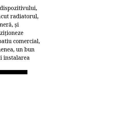
ispozitivului,
ăcut radiatorul,
meră, și
iziționeze
patiu comercial,
emenea, un bun
i instalarea