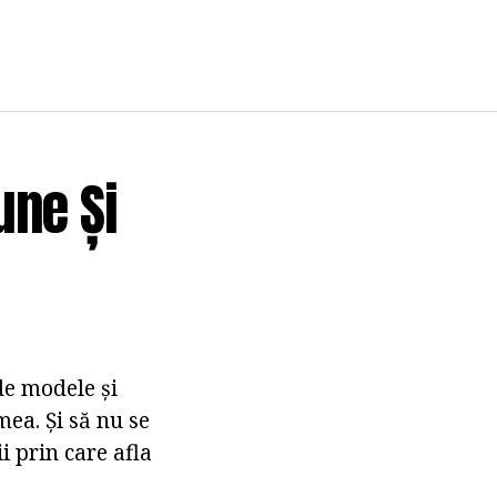
une Și
de modele și
mea. Și să nu se
i prin care afla