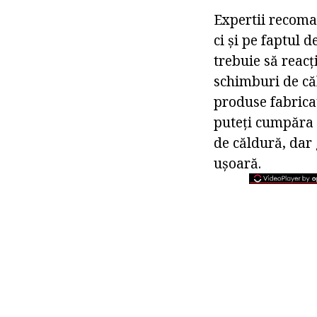
Expertii recoma
ci și pe faptul 
trebuie să reac
schimburi de căl
produse fabricat
puteți cumpăra m
de căldură, dar 
ușoară.