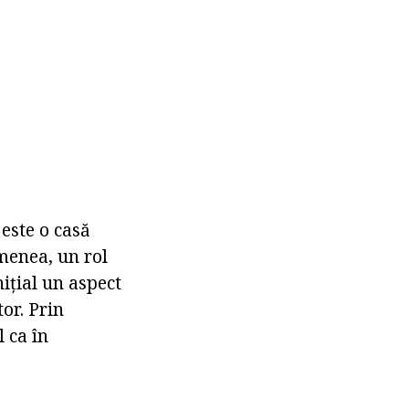
este o casă
menea, un rol
nițial un aspect
or. Prin
l ca în