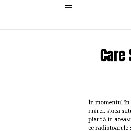
Care 
În momentul în c
mărci. stoca sut
piardă în aceast
ce radiatoarele