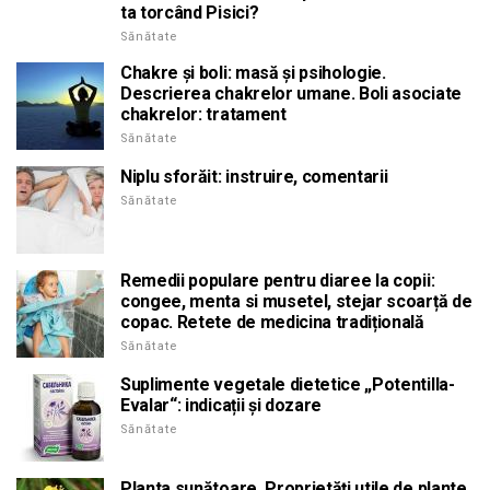
ta torcând Pisici?
Sănătate
Chakre și boli: masă și psihologie.
Descrierea chakrelor umane. Boli asociate
chakrelor: tratament
Sănătate
Niplu sforăit: instruire, comentarii
Sănătate
Remedii populare pentru diaree la copii:
congee, menta si musetel, stejar scoarță de
copac. Retete de medicina tradițională
Sănătate
Suplimente vegetale dietetice „Potentilla-
Evalar“: indicații și dozare
Sănătate
Planta sunătoare. Proprietăți utile de plante