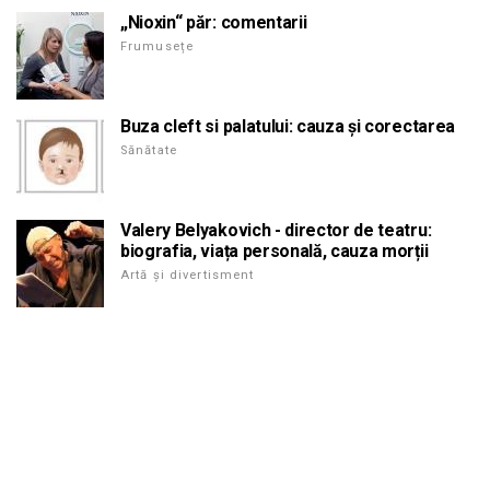
„Nioxin“ păr: comentarii
Frumusețe
Buza cleft si palatului: cauza și corectarea
Sănătate
Valery Belyakovich - director de teatru:
biografia, viața personală, cauza morții
Artă și divertisment