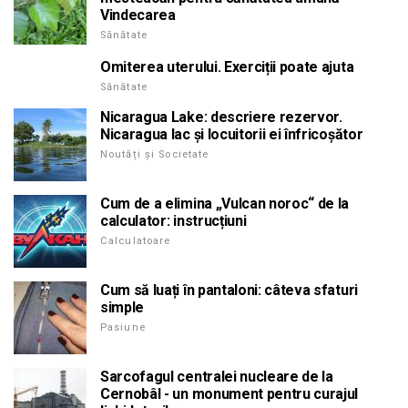
Vindecarea
Sănătate
Omiterea uterului. Exerciții poate ajuta
Sănătate
Nicaragua Lake: descriere rezervor.
Nicaragua lac și locuitorii ei înfricoșător
Noutăți și Societate
Cum de a elimina „Vulcan noroc“ de la
calculator: instrucțiuni
Calculatoare
Cum să luați în pantaloni: câteva sfaturi
simple
Pasiune
Sarcofagul centralei nucleare de la
Cernobâl - un monument pentru curajul