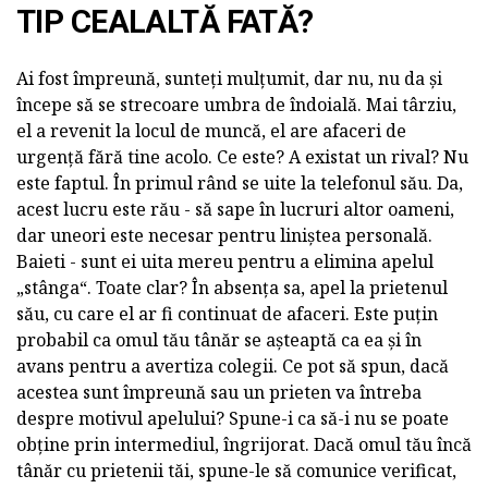
TIP CEALALTĂ FATĂ?
Ai fost împreună, sunteți mulțumit, dar nu, nu da și
începe să se strecoare umbra de îndoială. Mai târziu,
el a revenit la locul de muncă, el are afaceri de
urgență fără tine acolo. Ce este? A existat un rival? Nu
este faptul. În primul rând se uite la telefonul său. Da,
acest lucru este rău - să sape în lucruri altor oameni,
dar uneori este necesar pentru liniștea personală.
Baieti - sunt ei uita mereu pentru a elimina apelul
„stânga“. Toate clar? În absența sa, apel la prietenul
său, cu care el ar fi continuat de afaceri. Este puțin
probabil ca omul tău tânăr se așteaptă ca ea și în
avans pentru a avertiza colegii. Ce pot să spun, dacă
acestea sunt împreună sau un prieten va întreba
despre motivul apelului? Spune-i ca să-i nu se poate
obține prin intermediul, îngrijorat. Dacă omul tău încă
tânăr cu prietenii tăi, spune-le să comunice verificat,