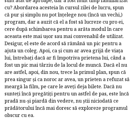
sunt atât de aproape, dar a fost mult timp familiarizat
cu? Abordarea acesteia în cursul zilei de lucru, spun
că pur și simplu nu pot înțelege nou (încă un vechi,)
program, dar a auzit că el a fost să lucreze cu pro ei,
cere după schimbarea pentru a arăta modul în care
aceasta este mai ușor sau mai convenabil de utilizat.
Desigur, el este de acord să rămână un pic pentru a
ajuta un coleg. Apoi, ca și cum ar avea grijă de viața
lui, întrebați dacă ar fi împotriva prietena lui, când a
fost un pic mai târziu de la locul de muncă. Dacă el nu
are astfel, apoi, din nou, trece la primul plan, spun că
prea singur și ca noroc ar avea, un prieten a refuzat să
meargă la film, pe care le aveți deja bilete. Dacă nu
sunteți încă pregătiți pentru un astfel de pas, este încă
pradă nu-și piardă din vedere, nu știi niciodată ce
prădătorului încă mai doresc să exploreze programul
obscur cu ea.