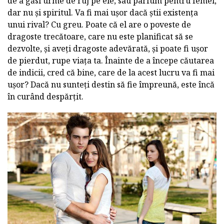
de a găsi urme de ruj pe ele, sau parfum pentru femei,
dar nu și spiritul. Va fi mai ușor dacă știi existența
unui rival? Cu greu. Poate că el are o poveste de
dragoste trecătoare, care nu este planificat să se
dezvolte, și aveți dragoste adevărată, și poate fi ușor
de pierdut, rupe viața ta. Înainte de a începe căutarea
de indicii, cred că bine, care de la acest lucru va fi mai
ușor? Dacă nu sunteți destin să fie împreună, este încă
în curând despărțit.