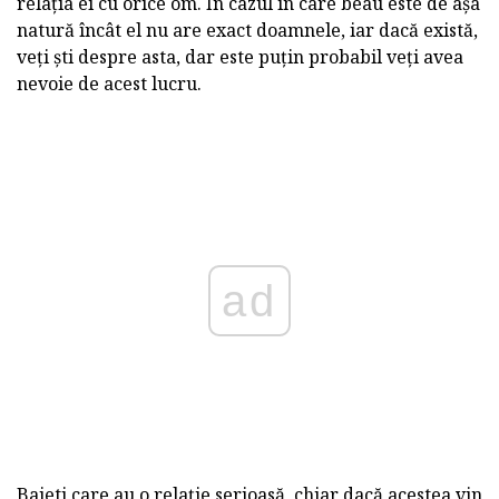
relația ei cu orice om. În cazul în care beau este de așa
natură încât el nu are exact doamnele, iar dacă există,
veți ști despre asta, dar este puțin probabil veți avea
nevoie de acest lucru.
ad
Baieti care au o relație serioasă, chiar dacă acestea vin