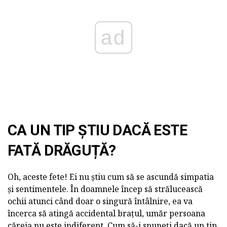
ad
CA UN TIP ȘTIU DACĂ ESTE
FATĂ DRĂGUȚĂ?
Oh, aceste fete! Ei nu știu cum să se ascundă simpatia
și sentimentele. În doamnele încep să strălucească
ochii atunci când doar o singură întâlnire, ea va
încerca să atingă accidental brațul, umăr persoana
căreia nu este indiferent. Cum să-i spuneți dacă un tip