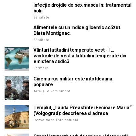
Infecție drojdie de sex masculin: tratamentul
bolii
Sănătate
Alimentele cu un indice glicemic scăzut.
Dieta Montignac.
Sănătate
Vânturi latitudini temperate vest - l ...
vânturile de vest a latitudini temperate din
emisfera sudică
Formare
Cinema rus militar este întotdeauna
populare
Artă și divertisment
Templul, „Laudă Preasfintei Fecioare Maria“
(Volgograd): descrierea și adresa
Dezvoltarea intelectuală