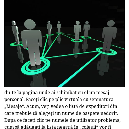
du-te la pagina unde ai schimbat cu el un mesaj
personal. Faceți clic pe plic virtuală cu semnătura
„Mesaje“. Acum, veți vedea o listă de expeditori din
care trebuie să alegeți un nume de oaspete nedorit.
După ce faceți clic pe numele de utilizator problema,
cum să adăugați la lista neagră în „colegii“ vor fi