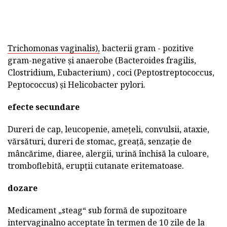
Trichomonas vaginalis),
bacterii gram - pozitive
gram-negative și anaerobe (Bacteroides fragilis,
Clostridium, Eubacterium) , coci (Peptostreptococcus,
Peptococcus) și Helicobacter pylori.
efecte secundare
Dureri de cap, leucopenie, amețeli, convulsii, ataxie,
vărsături, dureri de stomac, greață, senzație de
mâncărime, diaree, alergii, urină închisă la culoare,
tromboflebită, erupții cutanate eritematoase.
dozare
Medicament „steag“ sub formă de supozitoare
intervaginalno acceptate în termen de 10 zile de la