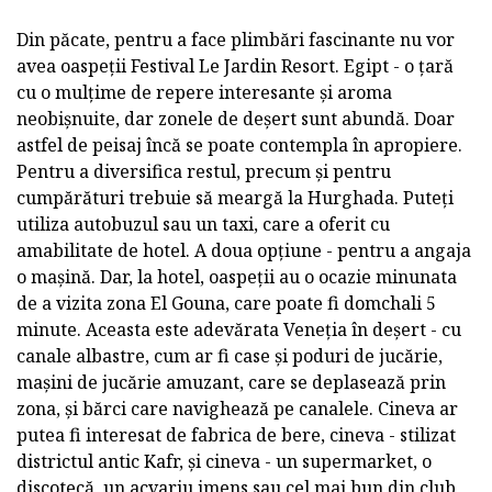
Din păcate, pentru a face plimbări fascinante nu vor
avea oaspeții Festival Le Jardin Resort. Egipt - o țară
cu o mulțime de repere interesante și aroma
neobișnuite, dar zonele de deșert sunt abundă. Doar
astfel de peisaj încă se poate contempla în apropiere.
Pentru a diversifica restul, precum și pentru
cumpărături trebuie să meargă la Hurghada. Puteți
utiliza autobuzul sau un taxi, care a oferit cu
amabilitate de hotel. A doua opțiune - pentru a angaja
o mașină. Dar, la hotel, oaspeții au o ocazie minunata
de a vizita zona El Gouna, care poate fi domchali 5
minute. Aceasta este adevărata Veneția în deșert - cu
canale albastre, cum ar fi case și poduri de jucărie,
mașini de jucărie amuzant, care se deplasează prin
zona, și bărci care navighează pe canalele. Cineva ar
putea fi interesat de fabrica de bere, cineva - stilizat
districtul antic Kafr, și cineva - un supermarket, o
discotecă, un acvariu imens sau cel mai bun din club