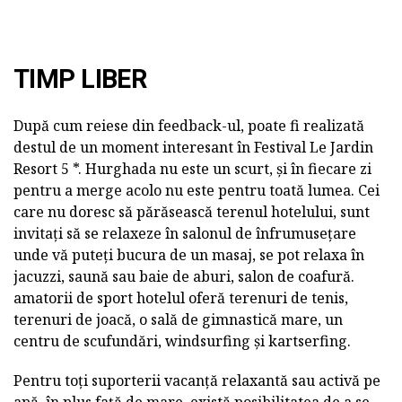
TIMP LIBER
După cum reiese din feedback-ul, poate fi realizată
destul de un moment interesant în Festival Le Jardin
Resort 5 *. Hurghada nu este un scurt, și în fiecare zi
pentru a merge acolo nu este pentru toată lumea. Cei
care nu doresc să părăsească terenul hotelului, sunt
invitați să se relaxeze în salonul de înfrumusețare
unde vă puteți bucura de un masaj, se pot relaxa în
jacuzzi, saună sau baie de aburi, salon de coafură.
amatorii de sport hotelul oferă terenuri de tenis,
terenuri de joacă, o sală de gimnastică mare, un
centru de scufundări, windsurfing și kartserfing.
Pentru toți suporterii vacanță relaxantă sau activă pe
apă, în plus față de mare, există posibilitatea de a se