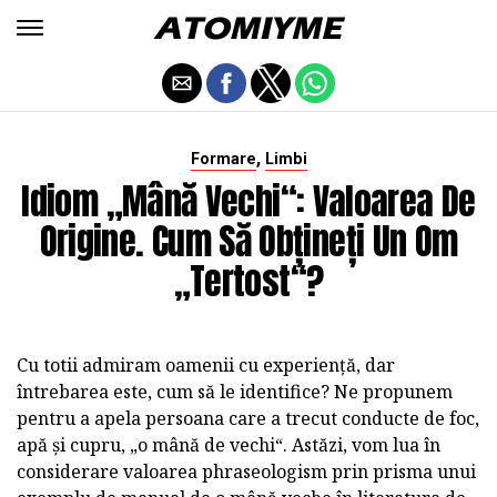
,
Formare
Limbi
Idiom „mână Vechi“: Valoarea De
Origine. Cum Să Obțineți Un Om
„tertost“?
Cu totii admiram oamenii cu experiență, dar
întrebarea este, cum să le identifice? Ne propunem
pentru a apela persoana care a trecut conducte de foc,
apă și cupru, „o mână de vechi“. Astăzi, vom lua în
considerare valoarea phraseologism prin prisma unui