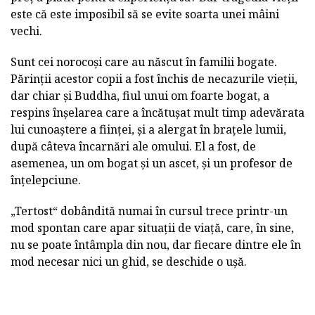
este că este imposibil să se evite soarta unei mâini
vechi.
Sunt cei norocoși care au născut în familii bogate.
Părinții acestor copii a fost închis de necazurile vieții,
dar chiar și Buddha, fiul unui om foarte bogat, a
respins înșelarea care a încătușat mult timp adevărata
lui cunoaștere a ființei, și a alergat în brațele lumii,
după câteva încarnări ale omului. El a fost, de
asemenea, un om bogat și un ascet, și un profesor de
înțelepciune.
„Tertost“ dobândită numai în cursul trece printr-un
mod spontan care apar situații de viață, care, în sine,
nu se poate întâmpla din nou, dar fiecare dintre ele în
mod necesar nici un ghid, se deschide o ușă.