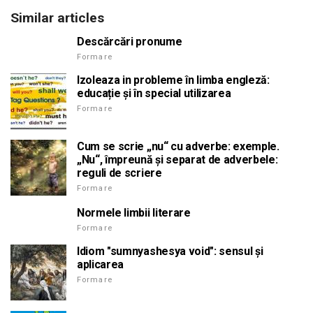
Similar articles
Descărcări pronume
Formare
Izoleaza in probleme în limba engleză:
educație și în special utilizarea
Formare
Cum se scrie „nu“ cu adverbe: exemple.
„Nu“, împreună și separat de adverbele:
reguli de scriere
Formare
Normele limbii literare
Formare
Idiom "sumnyashesya void": sensul și
aplicarea
Formare