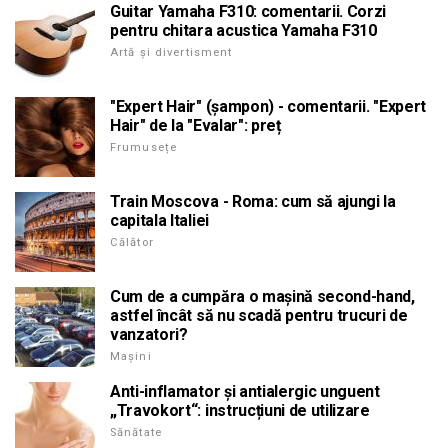
Guitar Yamaha F310: comentarii. Corzi
pentru chitara acustica Yamaha F310
Artă și divertisment
"Expert Hair" (șampon) - comentarii. "Expert
Hair" de la "Evalar": preț
Frumusețe
Train Moscova - Roma: cum să ajungi la
capitala Italiei
Călător
Cum de a cumpăra o mașină second-hand,
astfel încât să nu scadă pentru trucuri de
vanzatori?
Mașini
Anti-inflamator și antialergic unguent
„Travokort“: instrucțiuni de utilizare
Sănătate