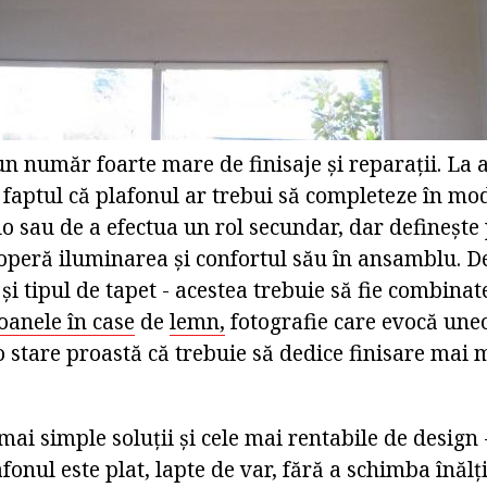
un număr foarte mare de finisaje și reparații. La a
e faptul că plafonul ar trebui să completeze în mod 
lo sau de a efectua un rol secundar, dar definește
operă iluminarea și confortul său în ansamblu. De
 și tipul de tapet - acestea trebuie să fie combinat
oanele în case
de
lemn,
fotografie care evocă uneo
 o stare proastă că trebuie să dedice finisare mai 
mai simple soluții și cele mai rentabile de design -
afonul este plat, lapte de var, fără a schimba înăl