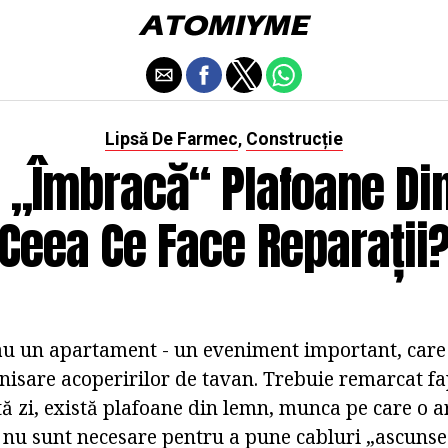
Lipsă De Farmec
Construcție
,
e „îmbracă“ Plafoane Di
Ceea Ce Face Reparații
au un apartament - un eveniment important, care 
nisare acoperirilor de tavan. Trebuie remarcat fap
stă zi, există plafoane din lemn, munca pe care o 
 nu sunt necesare pentru a pune cabluri „ascunse“