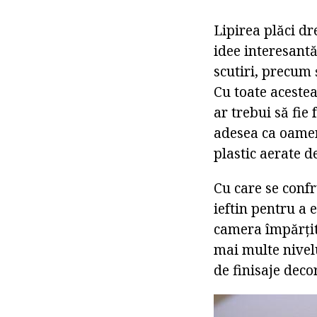
Lipirea plăci dr
idee interesantă
scutiri, precum ș
Cu toate acestea
ar trebui să fie
adesea ca oamen
plastic aerate d
Cu care se conf
ieftin pentru a 
camera împărțit
mai multe nivelu
de finisaje deco