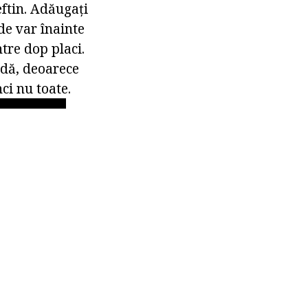
eftin. Adăugați
de var înainte
ntre dop placi.
odă, deoarece
ci nu toate.