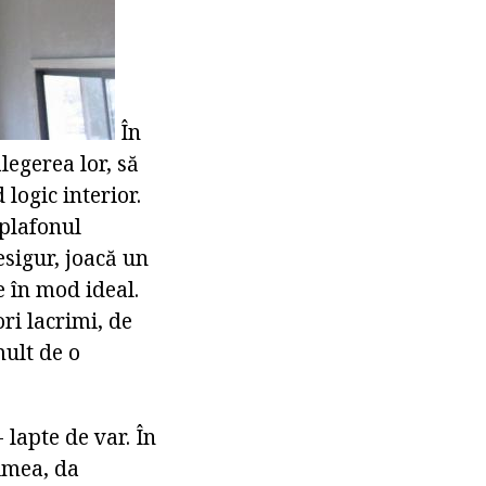
În
legerea lor, să
logic interior.
 plafonul
sigur, joacă un
e în mod ideal.
ri lacrimi, de
mult de o
 lapte de var. În
țimea, da