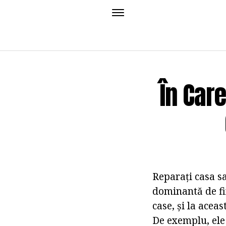
În Car
Reparați casa s
dominantă de fi
case, și la acea
De exemplu, ele