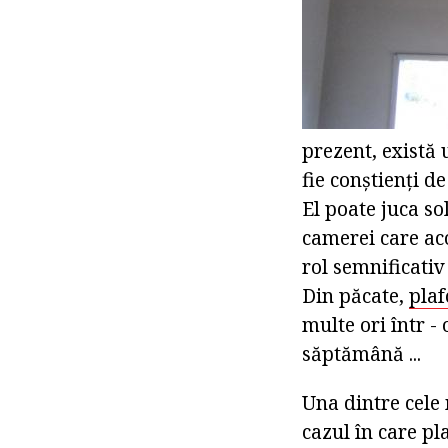
prezent, există 
fie conștienți d
El poate juca so
camerei care ac
rol semnificativ
Din păcate,
plaf
multe ori într -
săptămână ...
Una dintre cele 
cazul în care pl