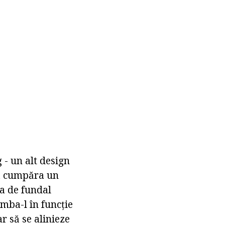
- un alt design
 a cumpăra un
ea de fundal
imba-l în funcție
ar să se alinieze