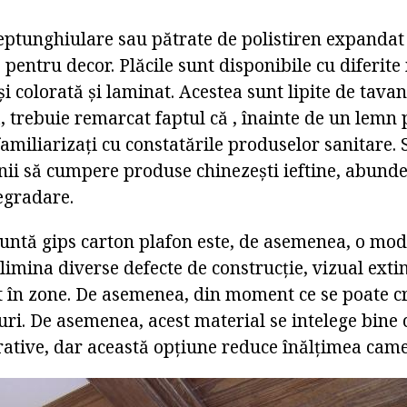
eptunghiulare sau pătrate de polistiren expandat -
 pentru decor. Plăcile sunt disponibile cu diferite
i colorată și laminat. Acestea sunt lipite de tavan 
, trebuie remarcat faptul că , înainte de un lemn
 familiarizați cu constatările produselor sanitare.
ii să cumpere produse chinezești ieftine, abund
egradare.
runtă gips carton plafon este, de asemenea, o moda
elimina diverse defecte de construcție, vizual exti
 în zone. De asemenea, din moment ce se poate c
ri. De asemenea, acest material se intelege bine c
rative, dar această opțiune reduce înălțimea came