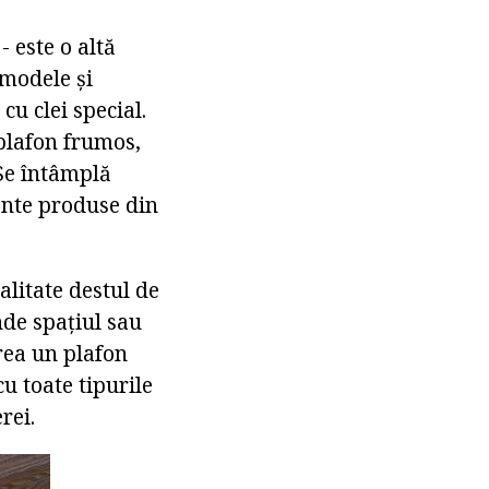
 este o altă
 modele și
cu clei special.
 plafon frumos,
 Se întâmplă
ente produse din
litate destul de
nde spațiul sau
rea un plafon
u toate tipurile
rei.