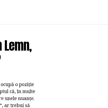
n Lemn,
?
ocupă o poziție
tul că, în multe
are unele nuanțe.
, ar trebui să