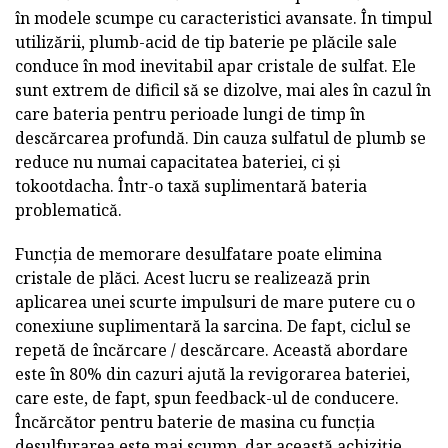
în modele scumpe cu caracteristici avansate. În timpul
utilizării, plumb-acid de tip baterie pe plăcile sale
conduce în mod inevitabil apar cristale de sulfat. Ele
sunt extrem de dificil să se dizolve, mai ales în cazul în
care bateria pentru perioade lungi de timp în
descărcarea profundă. Din cauza sulfatul de plumb se
reduce nu numai capacitatea bateriei, ci și
tokootdacha. Într-o taxă suplimentară bateria
problematică.
Funcția de memorare desulfatare poate elimina
cristale de plăci. Acest lucru se realizează prin
aplicarea unei scurte impulsuri de mare putere cu o
conexiune suplimentară la sarcina. De fapt, ciclul se
repetă de încărcare / descărcare. Această abordare
este în 80% din cazuri ajută la revigorarea bateriei,
care este, de fapt, spun feedback-ul de conducere.
Încărcător pentru baterie de masina cu funcția
desulfurarea este mai scump, dar această achiziție