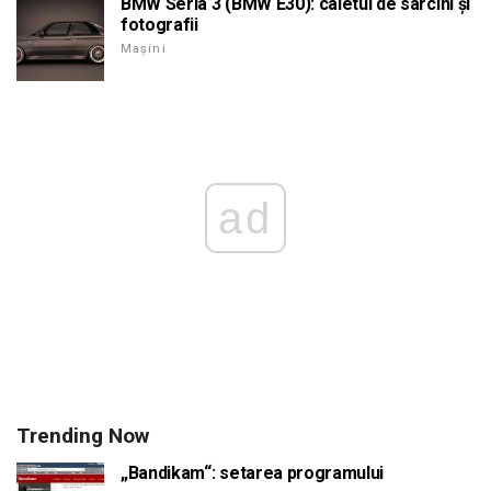
BMW Seria 3 (BMW E30): caietul de sarcini și
fotografii
Mașini
ad
Trending Now
„Bandikam“: setarea programului