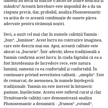
oameni au decis să solicite o astfel de floare delicată și
mândru? Această întrebare este imposibil de a da un
răspuns precis, dar, probabil, analiza Phonosemantic
va arăta de ce această combinație de sunete părea
adecvate pentru strămoșii noștri.
Deci, a auzit cel mai clar în numele calității Yasmin -
„bun“, „luminos“. Acest lucru nu contrazice imaginea,
care este descris mai sus. Apoi, această calitate este
alocat ca „bucurie“. Într-adevăr, ideea tradițională a
Yasmin confirmă acest lucru: în ciuda faptului că ea a
fost întotdeauna de încredere rece, este natura
luminii, oamenii cu ea confortabil și confortabil. În
continuare privind severitatea calitatii - „simplu“. Este
de remarcat, de asemenea, în numele înțelegerii
tradiționale. Yasmin nu este inerent în întuneric
pasiune, înșelăciune. Acesta este sufletul curat și clar.
Următoarele calități care demonstrează analiza
Phonosemantic a denumirii - „frumos“ „rotund“,