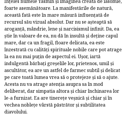
Înțeles numele Yasmin și imaginea creată de iasomie,
foarte asemănătoare. La manifestările de natură,
această fată este în mare măsură influențată de
recursul său vizual absolut. Dar nu se așteaptă să
aroganță, mândrie, lene și narcisismul infinit. Da, ea
știe în valoare de ea, nu dă în insultă și deține capul
mare, dar ca un fragil, floare delicata, ea este
înzestrată cu calități spirituale nobile care pot atrage
la ea nu mai puțin de aspectul ei. Ușor, iartă
indulgentă bărbați greșelile lor, prietenos, umil și
ascultător, ea are un astfel de farmec subtil și delicat
pe care toată lumea vrea să o protejeze și să o ajute.
Acesta nu va atrage atenția asupra sa în mod
deliberat, dar simpatia altora și chiar închinarea lor
le-a furnizat. Ea are tinerețe veșnică și chiar și în
vechea noblețe vârstă păstrător și subtilitatea
diavolului.