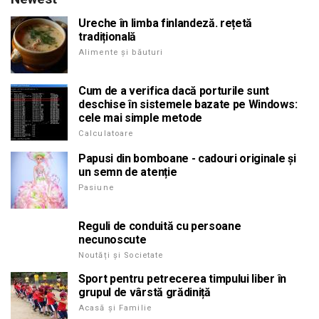
Ureche în limba finlandeză. rețetă
tradițională
Alimente și băuturi
Cum de a verifica dacă porturile sunt
deschise în sistemele bazate pe Windows:
cele mai simple metode
Calculatoare
Papusi din bomboane - cadouri originale și
un semn de atenție
Pasiune
Reguli de conduită cu persoane
necunoscute
Noutăți și Societate
Sport pentru petrecerea timpului liber în
grupul de vârstă grădiniță
Acasă și Familie