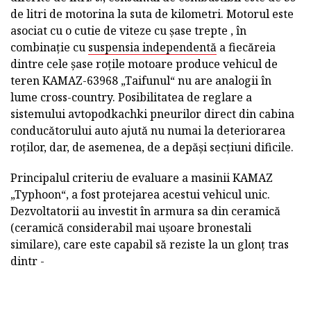
de litri de motorina la suta de kilometri. Motorul este
asociat cu o cutie de viteze cu șase trepte , în
combinație cu
suspensia independentă
a fiecăreia
dintre cele șase roțile motoare produce vehicul de
teren KAMAZ-63968 „Taifunul“ nu are analogii în
lume cross-country. Posibilitatea de reglare a
sistemului avtopodkachki pneurilor direct din cabina
conducătorului auto ajută nu numai la deteriorarea
roților, dar, de asemenea, de a depăși secțiuni dificile.
Principalul criteriu de evaluare a masinii KAMAZ
„Typhoon“, a fost protejarea acestui vehicul unic.
Dezvoltatorii au investit în armura sa din ceramică
(ceramică considerabil mai ușoare bronestali
similare), care este capabil să reziste la un glonț tras
dintr -