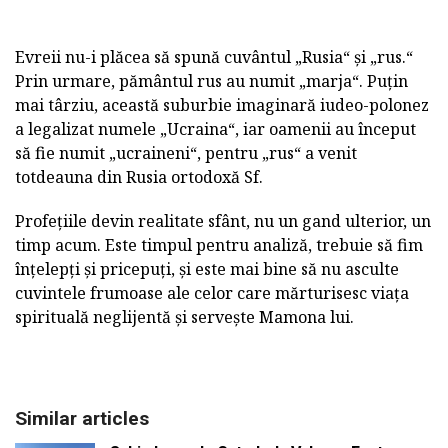
Evreii nu-i plăcea să spună cuvântul „Rusia“ și „rus.“
Prin urmare, pământul rus au numit „marja“. Puțin
mai târziu, această suburbie imaginară iudeo-polonez
a legalizat numele „Ucraina“, iar oamenii au început
să fie numit „ucraineni“, pentru „rus“ a venit
totdeauna din Rusia ortodoxă Sf.
Profețiile devin realitate sfânt, nu un gand ulterior, un
timp acum. Este timpul pentru analiză, trebuie să fim
înțelepți și pricepuți, și este mai bine să nu asculte
cuvintele frumoase ale celor care mărturisesc viața
spirituală neglijentă și servește Mamona lui.
Similar articles