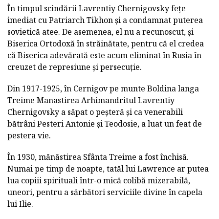
În timpul scindării Lavrentiy Chernigovsky fețe
imediat cu Patriarch Tikhon și a condamnat puterea
sovietică atee. De asemenea, el nu a recunoscut, și
Biserica Ortodoxă în străinătate, pentru că el credea
că Biserica adevărată este acum eliminat în Rusia în
creuzet de represiune și persecuție.
Din 1917-1925, în Cernigov pe munte Boldina langa
Treime Manastirea Arhimandritul Lavrentiy
Chernigovsky a săpat o peșteră și ca venerabili
bătrâni Pesteri Antonie și Teodosie, a luat un feat de
pestera vie.
În 1930, mănăstirea Sfânta Treime a fost închisă.
Numai pe timp de noapte, tatăl lui Lawrence ar putea
lua copiii spirituali într-o mică colibă mizerabilă,
uneori, pentru a sărbători serviciile divine în capela
lui Ilie.