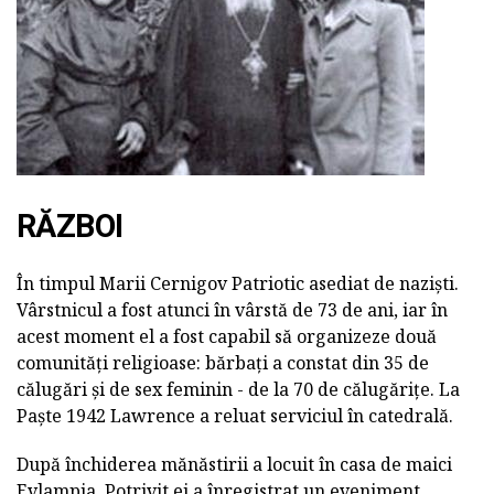
RĂZBOI
În timpul Marii Cernigov Patriotic asediat de naziști.
Vârstnicul a fost atunci în vârstă de 73 de ani, iar în
acest moment el a fost capabil să organizeze două
comunități religioase: bărbați a constat din 35 de
călugări și de sex feminin - de la 70 de călugărițe. La
Paște 1942 Lawrence a reluat serviciul în catedrală.
După închiderea mănăstirii a locuit în casa de maici
Evlampia. Potrivit ei a înregistrat un eveniment