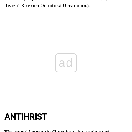
divizat Biserica Ortodoxă Ucraineană.
ad
ANTIHRIST
Vârstnicul Lavrentiy Chernigovsky a relatat că