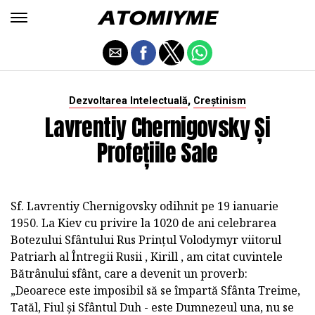
,
Dezvoltarea Intelectuală
Creștinism
Lavrentiy Chernigovsky Și
Profețiile Sale
Sf. Lavrentiy Chernigovsky odihnit pe 19 ianuarie
1950. La Kiev cu privire la 1020 de ani celebrarea
Botezului Sfântului Rus Prințul Volodymyr viitorul
Patriarh al Întregii Rusii , Kirill , am citat cuvintele
Bătrânului sfânt, care a devenit un proverb:
„Deoarece este imposibil să se împartă Sfânta Treime,
Tatăl, Fiul și Sfântul Duh - este Dumnezeul una, nu se