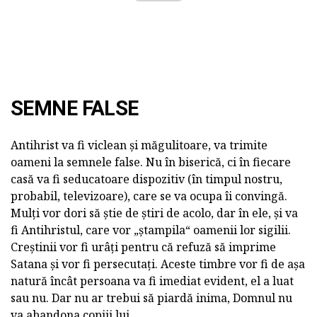
SEMNE FALSE
Antihrist va fi viclean și măgulitoare, va trimite
oameni la semnele false. Nu în biserică, ci în fiecare
casă va fi seducatoare dispozitiv (în timpul nostru,
probabil, televizoare), care se va ocupa îi convingă.
Mulți vor dori să știe de știri de acolo, dar în ele, și va
fi Antihristul, care vor „ștampila“ oamenii lor sigilii.
Creștinii vor fi urâți pentru că refuză să imprime
Satana și vor fi persecutați. Aceste timbre vor fi de așa
natură încât persoana va fi imediat evident, el a luat
sau nu. Dar nu ar trebui să piardă inima, Domnul nu
va abandona copiii lui.