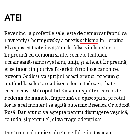
ATEI
Revenind la profetiile sale, este de remarcat faptul că
Lavrentiy Chernigovsky a prezis
schismă
în Ucraina.
El a spus că toate învățăturile false vin la exterior,
împreună cu demonii și atei secrete (catolici,
ucraineană-samosvyatami, uniți, și altele.). Împreună,
ei se întorc împotriva Bisericii Ortodoxe canonice.
guvern Godless va sprijini acești eretici, precum și
ajutând la selectarea bisericilor ortodoxe și bate
credincioși. Mitropolitul Kievului-splitter, care este
nedemn de numele, împreună cu episcopii și preotul
lor la acel moment se agită puternic Biserica Ortodoxă
Rusă. Dar atunci va aștepta pentru distrugere veșnică,
ca Iuda, și pentru el, el va trage adepții săi.
Dar toate calomnie și doctrine false în Rusia vor