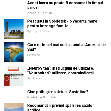
Acest lucru nu poate fi consumat în timpul
sarcinii
Acasă și Familie
Pescuitul în Sol-Iletsk - o vacanță mare
pentru întreaga familie
Sport și Fitness
Care este cel mai sudic punct al Americii de
Sud?
Formare
„Neurovitan“: instrucțiuni de utilizare.
"Neurovitan": utilizare, contraindicații
Sănătate
Cine prăbușirea Uniunii Sovietice?
Noutăți și Societate
Recomandări privind spălarea căzilor
acrilice