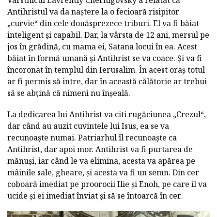
Antihristul va da naștere la o fecioară risipitor
„curvie“ din cele douăsprezece triburi. El va fi băiat
inteligent și capabil. Dar, la vârsta de 12 ani, mersul pe
jos în grădină, cu mama ei, Satana locui în ea. Acest
băiat în formă umană și Antihrist se va coace. Și va fi
încoronat în templul din Ierusalim. În acest oraș totul
ar fi permis să intre, dar în această călătorie ar trebui
să se abțină că nimeni nu înșeală.
La dedicarea lui Antihrist va citi rugăciunea „Crezul“,
dar când au auzit cuvintele lui Isus, ea se va
recunoaște numai. Patriarhul îl recunoaște ca
Antihrist, dar apoi mor. Antihrist va fi purtarea de
mănuși, iar când le va elimina, acesta va apărea pe
mâinile sale, gheare, și acesta va fi un semn. Din cer
coboară imediat pe proorocii Ilie și Enoh, pe care îl va
ucide și ei imediat înviat și să se întoarcă în cer.