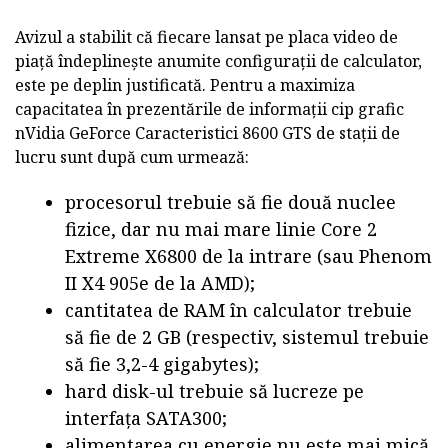
Avizul a stabilit că fiecare lansat pe placa video de
piață îndeplinește anumite configurații de calculator,
este pe deplin justificată. Pentru a maximiza
capacitatea în prezentările de informații cip grafic
nVidia GeForce Caracteristici 8600 GTS de stații de
lucru sunt după cum urmează:
procesorul trebuie să fie două nuclee
fizice, dar nu mai mare linie Core 2
Extreme X6800 de la intrare (sau Phenom
II X4 905e de la AMD);
cantitatea de RAM în calculator trebuie
să fie de 2 GB (respectiv, sistemul trebuie
să fie 3,2-4 gigabytes);
hard disk-ul trebuie să lucreze pe
interfața SATA300;
alimentarea cu energie nu este mai mică