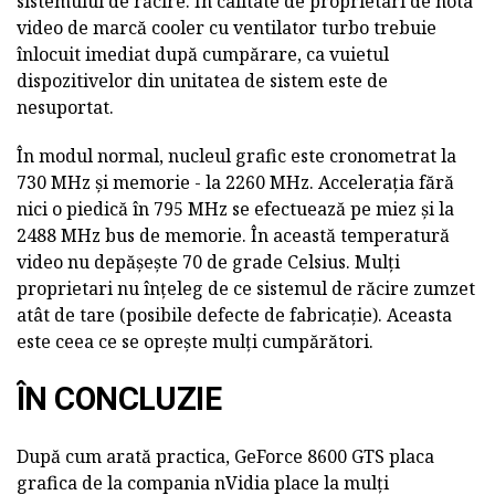
sistemului de răcire. În calitate de proprietari de nota
video de marcă cooler cu ventilator turbo trebuie
înlocuit imediat după cumpărare, ca vuietul
dispozitivelor din unitatea de sistem este de
nesuportat.
În modul normal, nucleul grafic este cronometrat la
730 MHz și memorie - la 2260 MHz. Accelerația fără
nici o piedică în 795 MHz se efectuează pe miez și la
2488 MHz bus de memorie. În această temperatură
video nu depășește 70 de grade Celsius. Mulți
proprietari nu înțeleg de ce sistemul de răcire zumzet
atât de tare (posibile defecte de fabricație). Aceasta
este ceea ce se oprește mulți cumpărători.
ÎN CONCLUZIE
După cum arată practica, GeForce 8600 GTS placa
grafica de la compania nVidia place la mulți