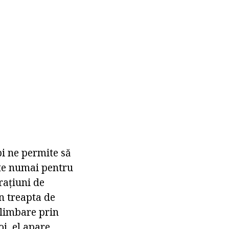
bi ne permite să
ste numai pentru
rațiuni de
în treapta de
plimbare prin
i, el apare