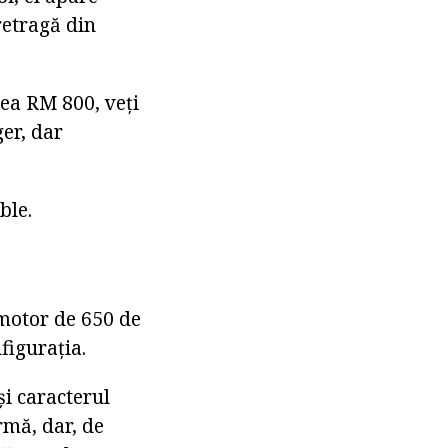
retragă din
ea RM 800, veți
er, dar
ble.
 motor de 650 de
figurația.
și caracterul
rmă, dar, de