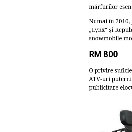
mărfurilor esenț
Numai în 2010, p
„Lynx“ și Repub
snowmobile mode
RM 800
O privire sufici
ATV-uri puterni
publicitare elo