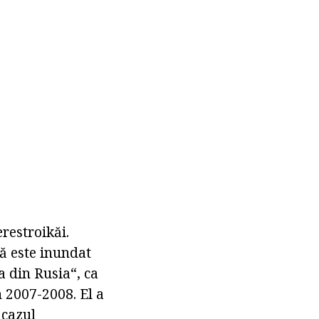
erestroikăi.
să este inundat
a din Rusia“, ca
n 2007-2008. El a
 cazul