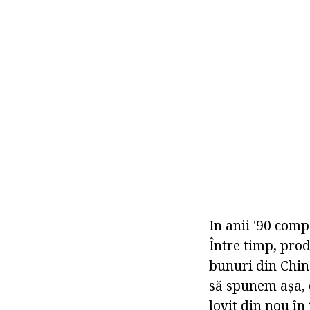
In anii '90 comp
Între timp, prod
bunuri din Chin
să spunem așa, o
lovit din nou în