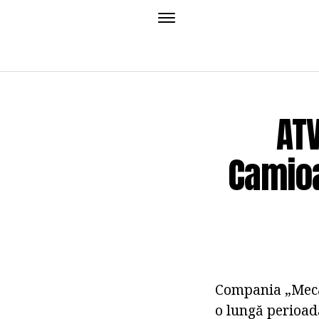
ATV
Camioa
Compania „Mecan
o lungă perioadă