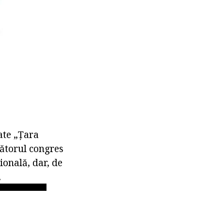
ate „Țara
mătorul congres
ională, dar, de
.