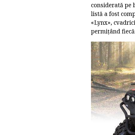
considerată pe 
listă a fost co
«Lynx», cvadric
permițând fiecăr