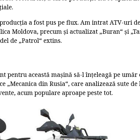
iale.
roducția a fost pus pe flux. Am intrat ATV-uri de
lica Moldova, precum și actualizat „Buran“ și „Ta
l de „Patrol“ extins.
ent pentru această mașină să-l înțeleagă pe umăr 
ce „Mecanica din Rusia“, care analizează sute de
cvente, acum populare aproape peste tot.