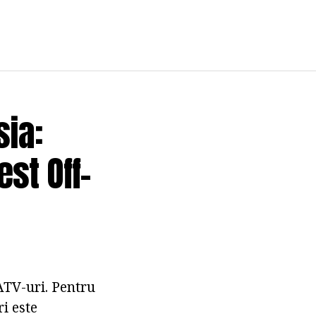
sia:
st Off-
ATV-uri. Pentru
i este