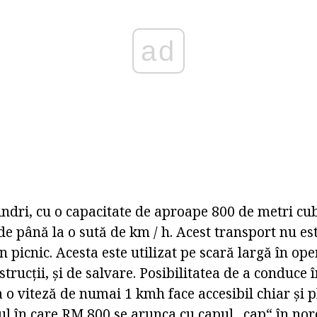
ad
indri, cu o capacitate de aproape 800 de metri cu
de până la o sută de km / h. Acest transport nu e
 picnic. Acesta este utilizat pe scară largă în ope
strucții, și de salvare. Posibilitatea de a conduce 
a o viteză de numai 1 kmh face accesibil chiar și 
ul în care RM 800 se arunca cu capul „cap“ în noro