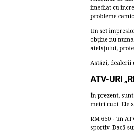
imediat cu încre
probleme camioa
Un set impresio
obține nu numai 
atelajului, prot
Astăzi, dealerii
ATV-URI „
În prezent, sun
metri cubi. Ele 
RM 650 - un ATV 
sportiv. Dacă su