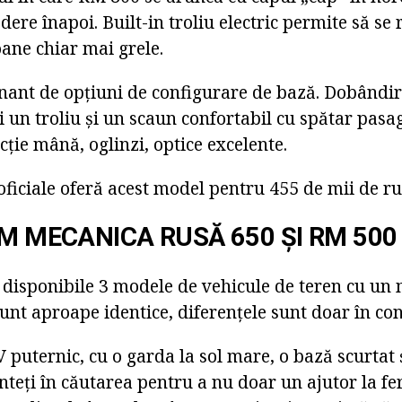
dere înapoi. Built-in troliu electric permite să se 
ne chiar mai grele.
nant de opțiuni de configurare de bază. Dobândir
un troliu și un scaun confortabil cu spătar pasag
ecție mână, oglinzi, optice excelente.
 oficiale oferă acest model pentru 455 de mii de ru
RM MECANICA RUSĂ 650 ȘI RM 500
t disponibile 3 modele de vehicule de teren cu un
sunt aproape identice, diferențele sunt doar în con
puternic, cu o garda la sol mare, o bază scurtat 
nteți în căutarea pentru a nu doar un ajutor la fe