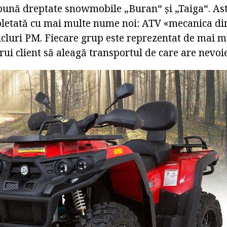
bună dreptate snowmobile „Buran“ și „Taiga“. Ast
mpletată cu mai multe nume noi: ATV «mecanica din
icluri PM. Fiecare grup este reprezentat de mai m
ui client să aleagă transportul de care are nevoie