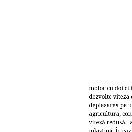
motor cu doi cil
dezvolte viteza 
deplasarea pe un
agricultură, con
viteză redusă, l
mlaștină. În caz