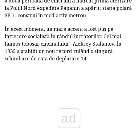
a doua perioadă de cinci ani a marcat prima aterizare
la Polul Nord expediție Papanin a apărut stația polară
SP-1. construi în mod activ metrou.
În acest moment, un mare accent a fost pus pe
întrecere socialistă în rândul lucrătorilor. Cel mai
faimos toboșar cincinalului - Aleksey Stahanov. În
1935 a stabilit un nou record rulând o singură
schimbare de rată de deplasare 14.
ad