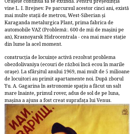
Orașele continuă să se extindă. Pentru președinția
vine L. I. Brejnev. Pe parcursul acestor cinci ani, există
mai multe stații de metrou, West-Siberian și
Karaganda metalurgica Plant, prima fabrica de
automobile VAZ (Problemă:. 600 de mii de mașini pe
an), Krasnoyarsk Hidrocentrala - cea mai mare stație
din lume la acel moment.
construcția de locuințe activă rezolvat problema
obezdolivaniya (ecouri de război încă ecou în marile
orașe). La sfârșitul anului 1969, mai mult de 5 milioane
de locuitori au primit apartamente noi. După zborul
Yu. A. Gagarina în astronomie spațiu a făcut un salt
mare înainte, primul rover, adus de sol de pe luna,
mașina a ajuns a fost creat suprafața lui Venus.