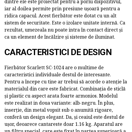
dintre ele este proiectat pentru a porni dispozitivul,
iar al doilea permite prin presiune ușoară pentru a
ridica capacul. Acest fierbător este dotat cu un alt
sistem de securitate. Este o izolare unitate internă. Ca
rezultat, umezeala nu poate intra în contact direct și
ca un element de încălzire și sisteme de iluminat.
CARACTERISTICI DE DESIGN
Fierbător Scarlett SC-1024 are o multime de
caracteristici individuale destul de interesante.
Pentru a începe cu tine ar trebui să acorde o atenție la
materialul din care este fabricat. Combinația de sticlă
și plastic cu aspect arata foarte armonios. Modelul
este realizat in doua variante: alb-negru. În plus,
inserție, din metal vopsit sub o anumită rigoare,
conferă un design elegant. Da, și ceaiul este destul de
ușor, deoarece cantareste doar 1.16 kg. Aparatul are
un filtru special, care este fixat în partea superioară a